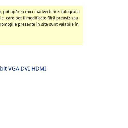
, pot apărea mici inadvertenţe: fotografia
le, care pot fi modificate fără preaviz sau
omoţiile prezente în site sunt valabile în
4bit VGA DVI HDMI