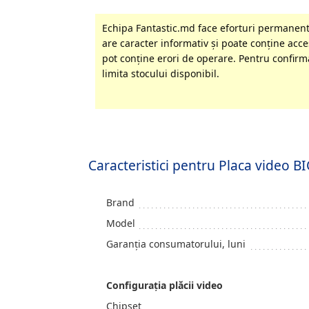
Echipa Fantastic.md face eforturi permanente
are caracter informativ şi poate conţine acces
pot conţine erori de operare. Pentru confirma
limita stocului disponibil.
Caracteristici pentru Placa vide
Brand
Model
Garanția consumatorului, luni
Configuraţia plăcii video
Chipset