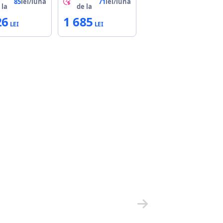
85
lei/lună
71
lei/lună
 la
de la
26
1 685