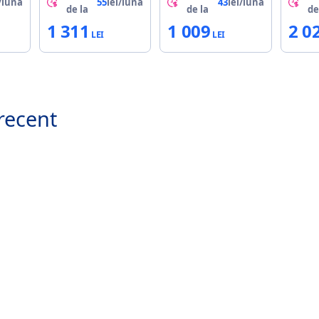
HDMI
/lună
55
lei/lună
43
lei/lună
de la
de la
de
1 311
1 009
2 0
recent