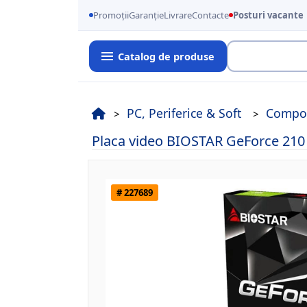
Promoții
Garanție
Livrare
Contacte
Posturi vacante
Catalog de produse
Cauta
PC, Periferice & Soft
Compo
Placa video BIOSTAR GeForce 21
# 227689