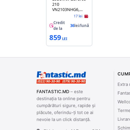
210
VN2103NHG6,
1GB GDDR3 64bit
17 lei
VGA DVI HDMI
Credit
36
lei/lună
de la
859
CUM
Extra 
FANTASTIC.MD
– este
Fanta
destinația ta online pentru
Wellc
cumpărături sigure, rapide și
Termen
plăcute, oferindu-ți tot ce ai
Livrar
nevoie la un click distanță.
Schimb