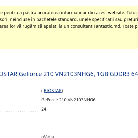
 pentru a păstra acurateţea informaţiilor din acest website. Totuși
orii neincluse în pachetele standard, unele specificaţii sau preţuri
rea lor vă rugăm să apelati la un consultant Fantastic.md. Toate pr
o BIOSTAR GeForce 210 VN2103NHG6, 1GB GDDR3 6
(
BIOSTAR
)
GeForce 210 VN2103NHG6
24
nVidia