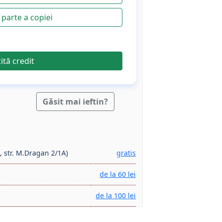
parte a copiei
cită credit
Găsit mai ieftin?
, str. M.Dragan 2/1A)
gratis
de la 60 lei
de la 100 lei