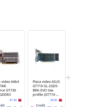
a video 64bit
Placa video ASUS
STAR
GT710-SL-2GD5-
rce GT730
BRK-EVO low
 GDDR3
profile (GT710-
SL-2GD5-BRK-
41 lei
34 lei
EVO)
dit
Credit