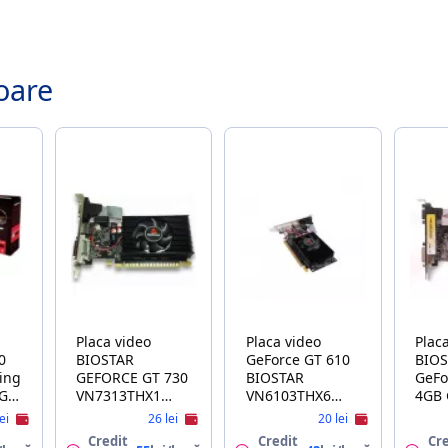
.
oare
Placa video
Placa video
Plac
0
BIOSTAR
GeForce GT 610
BIO
ing
GEFORCE GT 730
BIOSTAR
GeFo
4GB
VN7313THX1
VN6103THX6
4GB
2GB GDDR3
2GB SDDR3 64bit
lei
26 lei
20 lei
128bit VGA DVI
VGA DVI HDMI
Credit
Credit
Cre