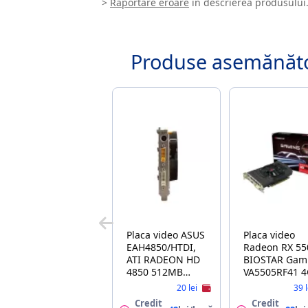
>
Raportare eroare
în descrierea produsului
Produse asemănăt
Placa video ASUS
Placa video
EAH4850/HTDI,
Radeon RX 55
ATI RADEON HD
BIOSTAR Gam
4850 512MB
VA5505RF41 
DDR3, 256-BIT,
GDDR5 128Bit
20 lei
39 
PCI-EXPRESS 2.0,
DVI HDMI DP
Credit
Credit