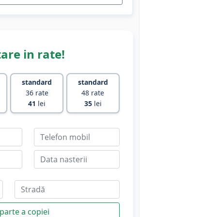
are in rate!
standard
standard
36 rate
48 rate
41
lei
35
lei
parte a copiei