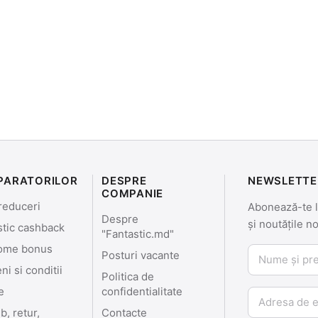
PARATORILOR
DESPRE
NEWSLETTE
COMPANIE
reduceri
Abonează-te la
Despre
și noutățile n
stic cashback
"Fantastic.md"
ome bonus
Nume și prenu
Posturi vacante
i si conditii
Politica de
e
confidentialitate
Email
, retur,
Contacte