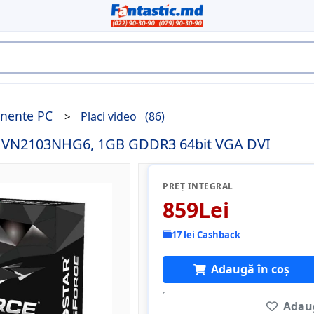
nente PC
Placi video
(86)
0 VN2103NHG6, 1GB GDDR3 64bit VGA DVI
PREȚ INTEGRAL
859Lei
17 lei Cashback
Adaugă în coș
Adaug