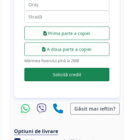
Prima parte a copiei
A doua parte a copiei
Mărimea fișierului pînă la 2МB
Solicită credit
Găsit mai ieftin?
Optiuni de livrare