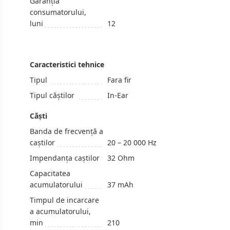
Garanția
consumatorului,
luni
12
Caracteristici tehnice
Tipul
Fara fir
Tipul căștilor
In-Ear
Căşti
Banda de frecvență a
caștilor
20 – 20 000 Hz
Impendanța caștilor
32 Ohm
Capacitatea
acumulatorului
37 mAh
Timpul de incarcare
a acumulatorului,
min
210