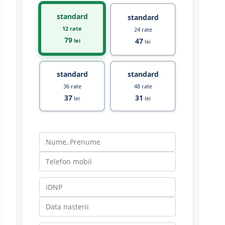
standard
standard
12 rate
24 rate
79
47
lei
lei
standard
standard
36 rate
48 rate
37
31
lei
lei