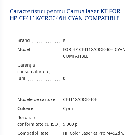
Caracteristici pentru Cartus laser KT FOR
HP CF411X/CRG046H CYAN COMPATIBLE
Brand
KT
Model
FOR HP CF411X/CRG046H CYAN
COMPATIBLE
Garanția
consumatorului,
luni
0
Modele de cartuşe
CF411X/CRG046H
Culoare
Cyan
Resurs în
conformitate cu ISO
5 000 p
Compatibilitate
HP Color LaserJet Pro M452dn,