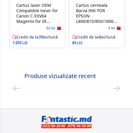
Cartus laser OEM
Cartus cerneala
Compatible toner for
Barva INK FOR
Canon C-EXV64
EPSON
Magento for IR
L800/810/850/1800
Advance DX C3926/
(T6731) BLACK 180
84 lei
4 lei
C3930/ C3535 25.5K
GR COMPATIBLE
Integral
Credit de la
70
lei/lună
Credit de la
4
lei/lună
1 670
85
Produse vizualizate recent