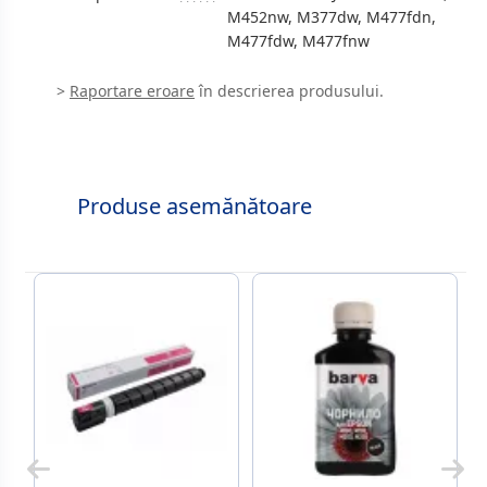
M452nw, M377dw, M477fdn,
M477fdw, M477fnw
>
Raportare eroare
în descrierea produsului.
Produse asemănătoare