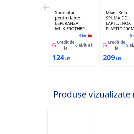
Spumator
Mixer Kela
pentru lapte
SPUMA DE
ESPERANZA
LAPTE, INOX
MILK FROTHER
PLASTIC 20C
LATTE EKF001G
4 lei
6 
GREEN
Credit de
Credit de
6
lei/lună
9
lei
la
la
124
209
Produse vizualizate 