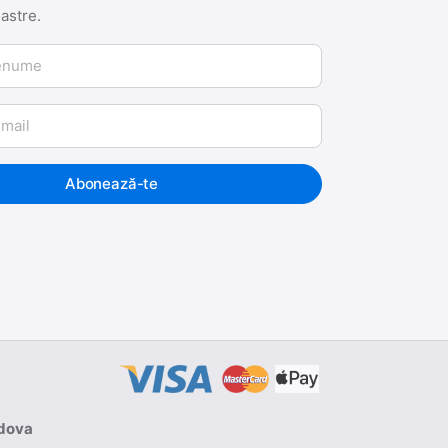
oastre.
me
Abonează-te
ldova