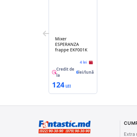
Mixer
ESPERANZA
frappe EKF001K
4 lei
Credit de
6
lei/lună
la
124
CUM
Extra 