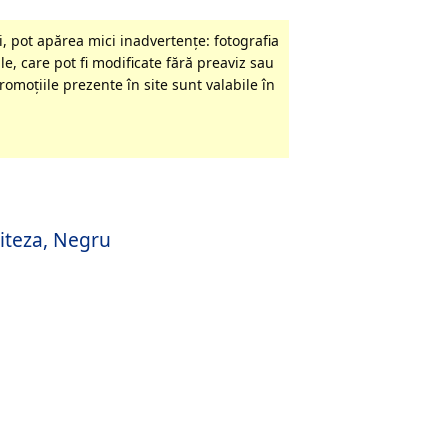
, pot apărea mici inadvertenţe: fotografia
le, care pot fi modificate fără preaviz sau
omoţiile prezente în site sunt valabile în
iteza, Negru