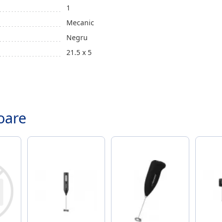
1
Mecanic
Negru
21.5 x 5
.
oare