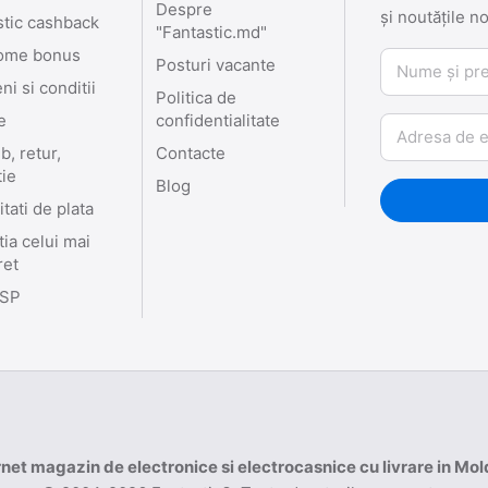
Despre
și noutățile n
stic cashback
"Fantastic.md"
ome bonus
Nume și prenu
Posturi vacante
i si conditii
Politica de
e
confidentialitate
Email
, retur,
Contacte
tie
Blog
tati de plata
ia celui mai
ret
SP
rnet magazin de electronice si electrocasnice cu livrare in Mo