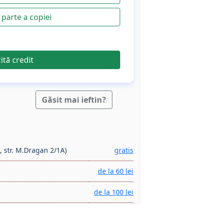
parte a copiei
cită credit
Găsit mai ieftin?
, str. M.Dragan 2/1A)
gratis
de la 60 lei
de la 100 lei