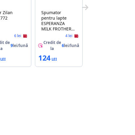
lan
Spumator
2772
pentru lapte
ESPERANZA
MILK FROTHER
LATTE EKF001G
6 lei
4 lei
GREEN
it de
Credit de
9
lei/lună
6
lei/lună
la
la
124