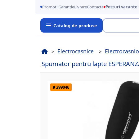
Promoții
Garanție
Livrare
Contacte
Posturi vacante
Catalog de produse
Cauta
Electrocasnice
Electrocasnic
Spumator pentru lapte ESPERANZA
# 299046