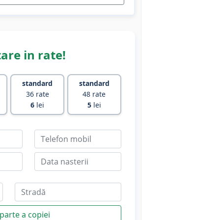
are in rate!
standard
standard
36 rate
48 rate
6
lei
5
lei
parte a copiei