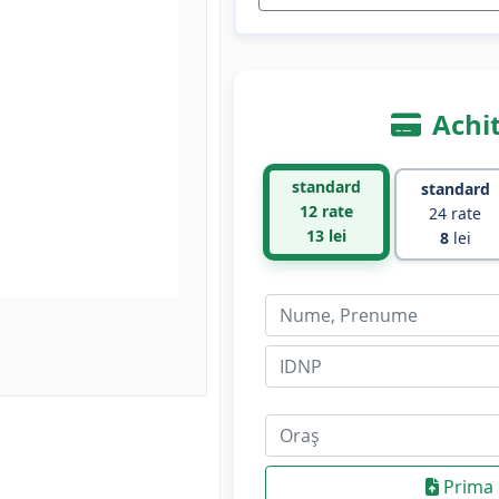
Achit
standard
standard
12 rate
24 rate
13
lei
8
lei
Prima 