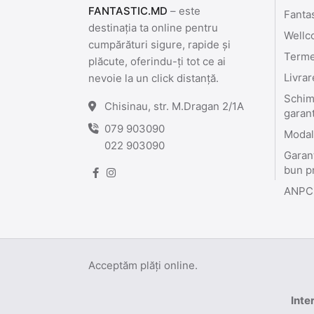
FANTASTIC.MD
– este
Fanta
destinația ta online pentru
Wellc
cumpărături sigure, rapide și
Termen
plăcute, oferindu-ți tot ce ai
Livrar
nevoie la un click distanță.
Schimb
Chisinau, str. M.Dragan 2/1A
garan
079 903090
Modali
022 903090
Garant
bun p
ANPC
Acceptăm plăți online.
Inte