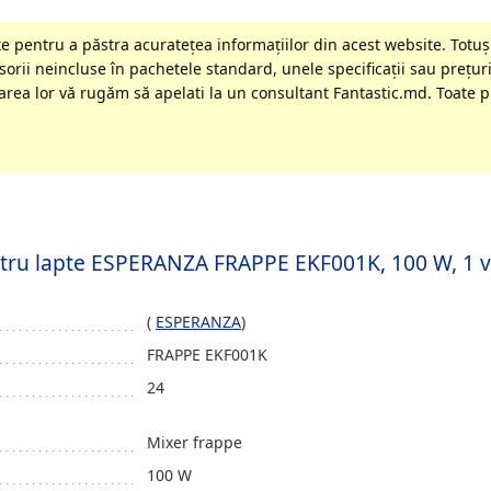
 pentru a păstra acurateţea informaţiilor din acest website. Totuși
orii neincluse în pachetele standard, unele specificaţii sau preţuri
rea lor vă rugăm să apelati la un consultant Fantastic.md. Toate pr
ntru lapte ESPERANZA FRAPPE EKF001K, 100 W, 1 v
(
ESPERANZA
)
FRAPPE EKF001K
24
Mixer frappe
100 W