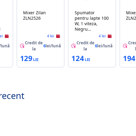
Mixer Zilan
Spumator
Mixer Zi
ZLN2526
pentru lapte 100
ZLN
W, 1 viteza,
M
Negru
ESPERANZA
lei
4 lei
4 lei
FRAPPE EKF001K
Credit de
Credit de
Cred
/lună
6
lei/lună
6
lei/lună
la
la
129
124
194
recent