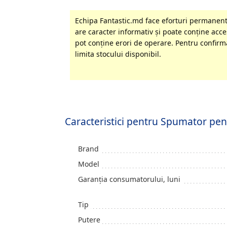
Echipa Fantastic.md face eforturi permanente
are caracter informativ şi poate conţine acces
pot conţine erori de operare. Pentru confirma
limita stocului disponibil.
Caracteristici pentru Spumator pe
Brand
Model
Garanția consumatorului, luni
Tip
Putere