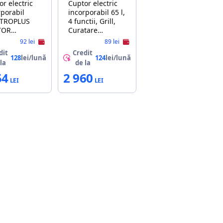
or electric
Cuptor electric
rporabil
incorporabil 65 l,
CTROPLUS
4 functii, Grill,
TOR
Curatare
IC CE606
traditionala,
92 lei
89 lei
Negru BACKER
dit
Credit
BCE-4M 444BL A
128
lei/lună
124
lei/lună
la
de la
54
2 960