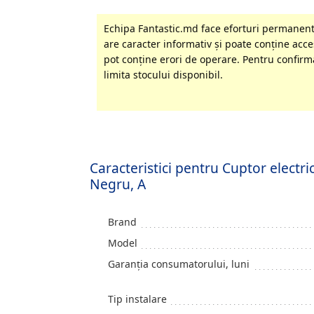
Echipa Fantastic.md face eforturi permanente
are caracter informativ şi poate conţine acces
pot conţine erori de operare. Pentru confirma
limita stocului disponibil.
Caracteristici pentru Cuptor electri
Negru, A
Brand
Model
Garanția consumatorului, luni
Tip instalare