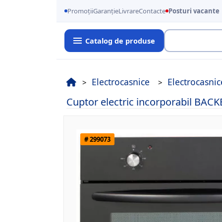
Promoții
Garanție
Livrare
Contacte
Posturi vacante
Catalog de produse
Cauta
Electrocasnice
Electrocasnic
Cuptor electric incorporabil BACKE
# 299073