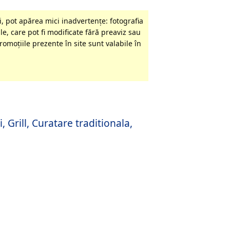
, pot apărea mici inadvertenţe: fotografia
le, care pot fi modificate fără preaviz sau
omoţiile prezente în site sunt valabile în
 Grill, Curatare traditionala,