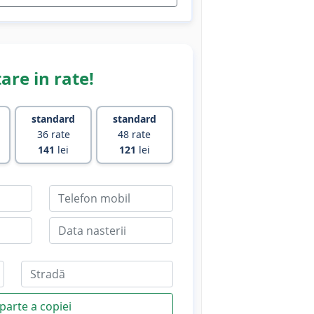
are in rate!
standard
standard
36 rate
48 rate
141
lei
121
lei
parte a copiei