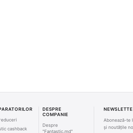
PARATORILOR
DESPRE
NEWSLETTE
COMPANIE
reduceri
Abonează-te la
Despre
și noutățile n
stic cashback
"Fantastic.md"