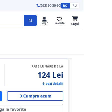
(022) 90-30-90
RO
RU
Login
Favorite
Coșul
RATE LUNARE DE LA
124 Lei
vezi detalii
Cumpra acum
a la favorite