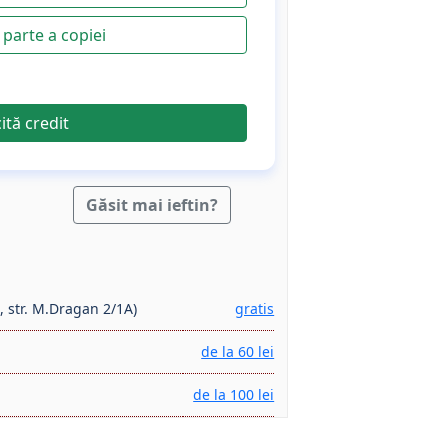
parte a copiei
cită credit
Găsit mai ieftin?
, str. M.Dragan 2/1A)
gratis
de la 60 lei
de la 100 lei