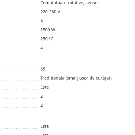
Сomutatoare rotative, sensor
220-230 V
A
1500 W
250 °C
4
65 l
Traditionala (smalț ușor de curățat)
Este
2
2
Este