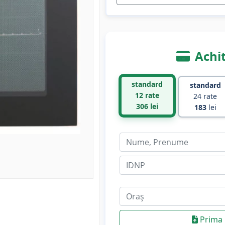
Achit
standard
standard
12 rate
24 rate
306
lei
183
lei
Prima 