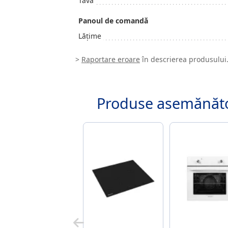
Tavă
Panoul de comandă
Lățime
>
Raportare eroare
în descrierea produsului
Produse asemănăt