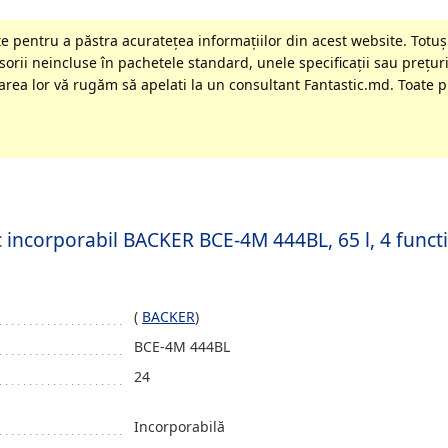
 pentru a păstra acurateţea informaţiilor din acest website. Totuși
orii neincluse în pachetele standard, unele specificaţii sau preţuri
rea lor vă rugăm să apelati la un consultant Fantastic.md. Toate pr
c incorporabil BACKER BCE-4M 444BL, 65 l, 4 functii,
(
BACKER
)
BCE-4M 444BL
24
Incorporabilă