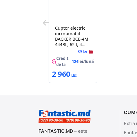
Cuptor electric
incorporabil
BACKER BCE-4M
444BL, 65 l, 4
functii, Grill,
89 lei
Curatare
Credit
traditionala,
124
lei/lună
de la
Negru, A
2 960
CUM
Extra 
FANTASTIC.MD
– este
Fanta