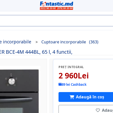
e incorporabile
Cuptoare incorporabile
(363)
R BCE-4M 444BL, 65 l, 4 functii,
PREȚ INTEGRAL
2 960Lei
89 lei Cashback
Adaugă în coș
Adaug