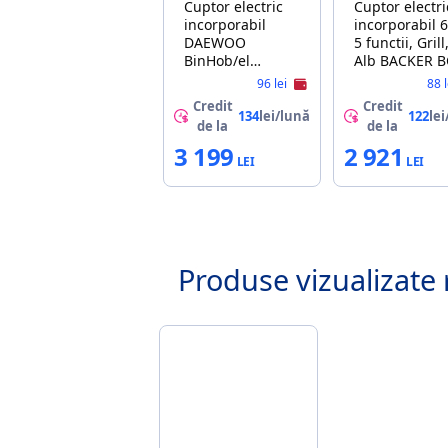
Cuptor electric
Cuptor electri
incorporabil
incorporabil 6
DAEWOO
5 functii, Grill
BinHob/el
Alb BACKER B
Daewoo
4M 444 WH A
96 lei
88 
BH6VTF01BNL
Credit
Credit
134
lei/lună
122
lei
de la
de la
3 199
2 921
Produse vizualizate 