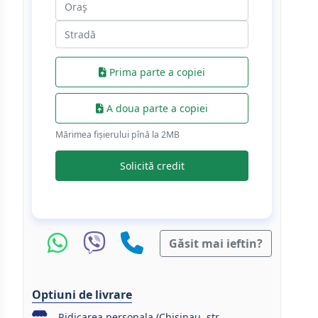
Prima parte a copiei
A doua parte a copiei
Mărimea fișierului pînă la 2МB
Solicită credit
Găsit mai ieftin?
Optiuni de livrare
Ridicarea personala (Chisinau, str.