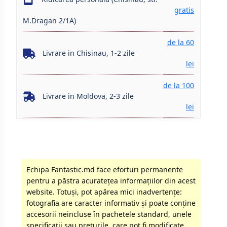
gratis
M.Dragan 2/1A)
de la 60
Livrare in Chisinau, 1-2 zile
lei
de la 100
Livrare in Moldova, 2-3 zile
lei
Echipa Fantastic.md face eforturi permanente
pentru a păstra acurateţea informaţiilor din acest
website. Totuși, pot apărea mici inadvertenţe:
fotografia are caracter informativ şi poate conţine
accesorii neincluse în pachetele standard, unele
specificaţii sau preţurile, care pot fi modificate