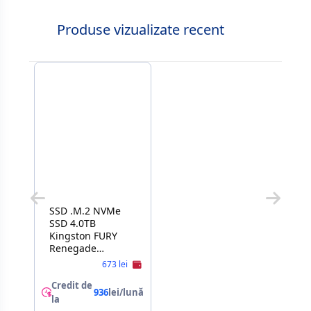
Produse vizualizate recent
SSD .M.2 NVMe
SSD 4.0TB
Kingston FURY
Renegade
w/Heatsink10.5mm
673 lei
[PCIe 4.0 x4,
R/W:7300/7000MB/s,
Credit de
936
lei/lună
3DTLC]Capacitate
la
stocare: 4000