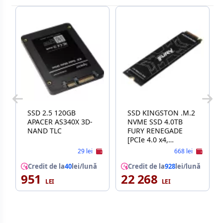
SSD 2.5 120GB
SSD KINGSTON .M.2
APACER AS340X 3D-
NVME SSD 4.0TB
NAND TLC
FURY RENEGADE
[PCIe 4.0 x4,
R/W:7300/7000MB/s,
29 lei
668 lei
1000K/1000K IOPS,
Credit de la
40
lei/lună
3DTLC]
Credit de la
928
lei/lună
951
22 268