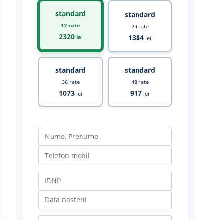
standard
standard
12 rate
24 rate
2320
1384
lei
lei
standard
standard
36 rate
48 rate
1073
917
lei
lei