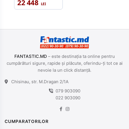
22 448
GBSistem de
stocare a datelor:
M.2 2280 Interfață
SSD: NVMe PCIe
4.0 x4 Tip de
memorie flash: 3D
TLC Viteza
maximă de
FANTASTIC.MD
– este destinația ta online pentru
cumpărături sigure, rapide și plăcute, oferindu-ți tot ce ai
nevoie la un click distanță.
Chisinau, str. M.Dragan 2/1A
079 903090
022 903090
CUMPARATORILOR