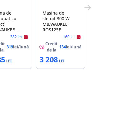
na de
Masina de
rubat cu
slefuit 300 W
ct
MILWAUKEE
WAUKEE
ROS125E
ONEFHIWH716-
382 lei
160 lei
dit
Credit
319
lei/lună
134
lei/lună
la
de la
35
3 208