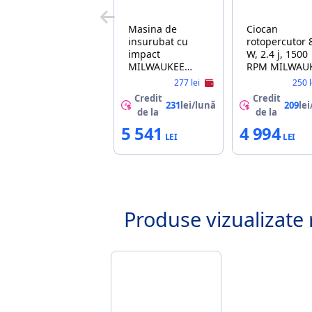
Masina de
Ciocan
insurubat cu
rotopercutor 
impact
W, 2.4 j, 1500
MILWAUKEE
RPM MILWAU
M18FMTIW2F12-
PH26T
277 lei
250 
0X
Credit
Credit
231
lei/lună
209
lei
de la
de la
5 541
4 994
Produse vizualizate 