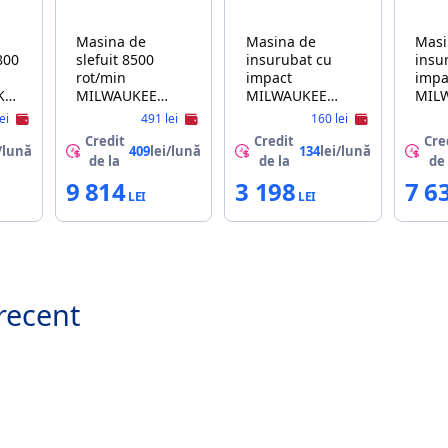
Masina de
Masina de
Masi
800
slefuit 8500
insurubat cu
insu
rot/min
impact
impa
KEE
MILWAUKEE
MILWAUKEE
MIL
M18FSAG125XB-
PD705
M18
lei
491 lei
160 lei
O
0X-0
Credit
Credit
Cre
/lună
409
lei/lună
134
lei/lună
de la
de la
de 
9 814
3 198
7 6
recent