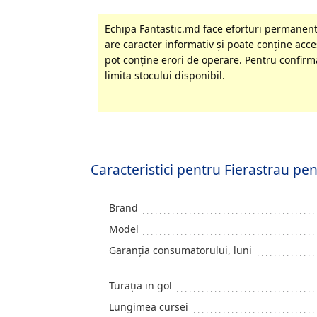
Echipa Fantastic.md face eforturi permanente
are caracter informativ şi poate conţine acces
pot conţine erori de operare. Pentru confirma
limita stocului disponibil.
Caracteristici pentru Fierastrau 
Brand
Model
Garanția consumatorului, luni
Turația in gol
Lungimea cursei