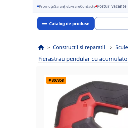
Promoții
Garanție
Livrare
Contacte
Posturi vacante
Catalog de produse
Cauta
Constructii si reparatii
Scul
Fierastrau pendular cu acumula
# 307358