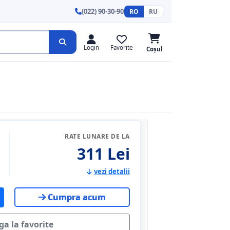
(022) 90-30-90
RO
RU
Login
Favorite
Coșul
RATE LUNARE DE LA
311 Lei
vezi detalii
Cumpra acum
a la favorite