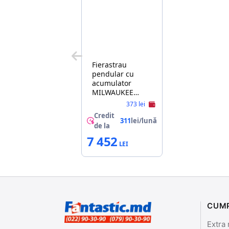
Fierastrau
pendular cu
acumulator
MILWAUKEE
M18FJS-0X
373 lei
Credit
311
lei/lună
de la
7 452
CUM
Extra 