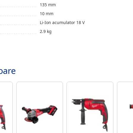
135 mm
10 mm
Li-Ion acumulator 18 V
2.9 kg
.
oare