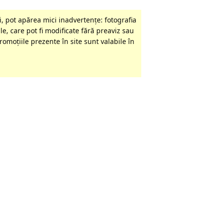
, pot apărea mici inadvertenţe: fotografia
le, care pot fi modificate fără preaviz sau
omoţiile prezente în site sunt valabile în