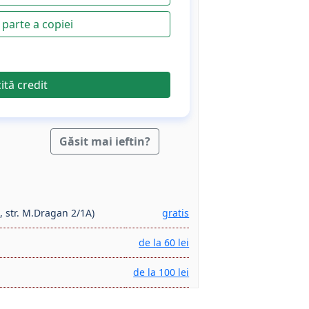
parte a copiei
cită credit
Găsit mai ieftin?
, str. M.Dragan 2/1A)
gratis
de la 60 lei
de la 100 lei