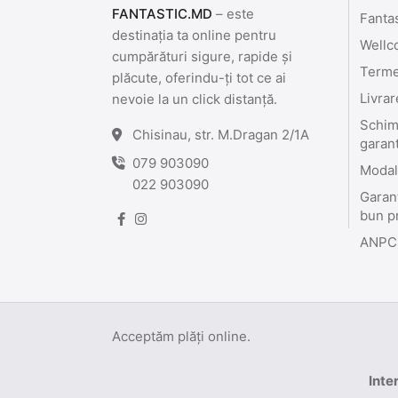
FANTASTIC.MD
– este
Fanta
destinația ta online pentru
Wellc
cumpărături sigure, rapide și
Termen
plăcute, oferindu-ți tot ce ai
Livrar
nevoie la un click distanță.
Schimb
Chisinau, str. M.Dragan 2/1A
garan
079 903090
Modali
022 903090
Garant
bun p
ANPC
Acceptăm plăți online.
Inte