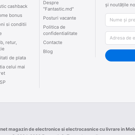
Despre
și noutățile n
stic cashback
"Fantastic.md"
ome bonus
Nume și prenu
Posturi vacante
i si conditii
Politica de
e
confidentialitate
Email
, retur,
Contacte
tie
Blog
tati de plata
ia celui mai
ret
SP
rnet magazin de electronice si electrocasnice cu livrare in Mo