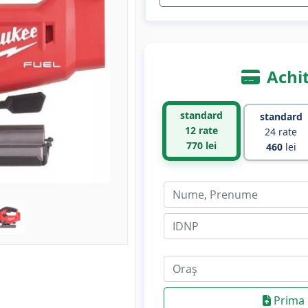
Achit
standard
standard
12 rate
24 rate
770
lei
460
lei
Prima 