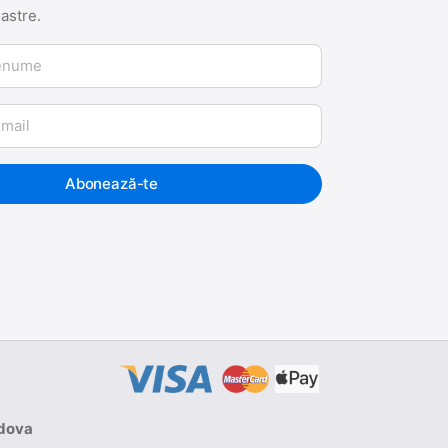
oastre.
me
Abonează-te
ldova