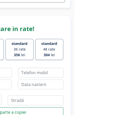
are in rate!
standard
standard
36 rate
48 rate
356
lei
304
lei
parte a copiei