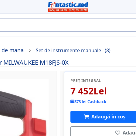
e de mana
Set de instrumente manuale
(8)
tor MILWAUKEE M18FJS-0X
PREȚ INTEGRAL
7 452Lei
373 lei Cashback
Adaugă în coș
Adaug