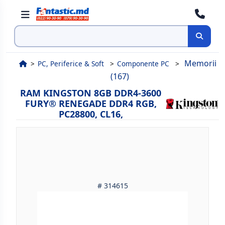
Cauta
Memorii
PC, Periferice & Soft
Componente PC
(167)
RAM KINGSTON 8GB DDR4-3600
FURY® RENEGADE DDR4 RGB,
PC28800, CL16,
# 314615