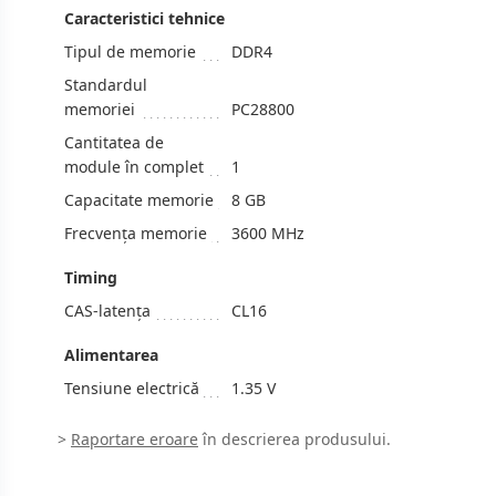
Caracteristici tehnice
Tipul de memorie
DDR4
Standardul
memoriei
PC28800
Cantitatea de
module în complet
1
Capacitate memorie
8 GB
Frecvenţa memorie
3600 MHz
Timing
CAS-latența
CL16
Alimentarea
Tensiune electrică
1.35 V
>
Raportare eroare
în descrierea produsului.