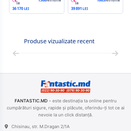
1508
lei/lună
1663
lei/lună
SILVER/BLACKCAPACITATEA
1.25V, AMD EXPO
la
la
MEMORIEI (TOTAL):
1.0/INTEL XMP 3.0,
36 170
39 891
96GB TIP MEMORIE:
BLACK
DDR5 SDRAM
FRECVENȚĂ
MEMORIE: 6400
MHZ LATENȚĂ CAS:
CL32 TENSIUNE
Produse vizualizate recent
RAM: 1.4V
FANTASTIC.MD
– este destinația ta online pentru
cumpărături sigure, rapide și plăcute, oferindu-ți tot ce ai
nevoie la un click distanță.
Chisinau, str. M.Dragan 2/1A