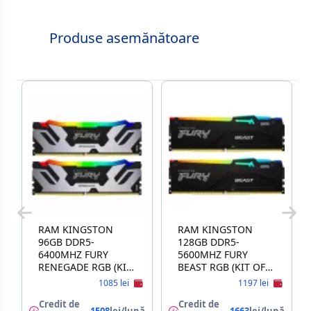
Produse asemănătoare
RAM KINGSTON
RAM KINGSTON
96GB DDR5-
128GB DDR5-
6400MHZ FURY
5600MHZ FURY
RENEGADE RGB (KIT
BEAST RGB (KIT OF
OF 2X48GB)
2X64GB)
1085 lei
1197 lei
(KF564C32RSAK2-96),
(KF556C36BBEAK2-
CL32-39, 1.4V,
Credit de
128), CL36-38-38,
Credit de