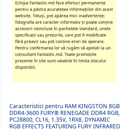
Echipa Fantastic.md face eforturi permanente
pentru a păstra acurateţea informaţiilor din acest
website. Totuși, pot apărea mici inadvertenţe:
fotografia are caracter informativ şi poate conţine
accesorii neincluse în pachetele standard, unele
specificaţii sau preţurile, care pot fi modificate
fără preaviz sau pot conţine erori de operare.
Pentru confirmarea lor vă rugăm să apelati la un
consultant Fantastic.md. Toate promoţiile
prezente în site sunt valabile în limita stocului
disponibil.
Caracteristici pentru RAM KINGSTON 8GB
DDR4-3600 FURY® RENEGADE DDR4 RGB,
PC28800, CL16, 1.35V, 1RX8, DYNAMIC
RGB EFFECTS FEATURING FURY INFRARED