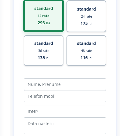
standard
standard
12 rate
24 rate
293
175
lei
lei
standard
standard
36 rate
48 rate
135
116
lei
lei