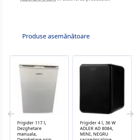
Produse asemănătoare
Frigider 117 l,
Frigider 4 l, 36 W
Dezghetare
ADLER AD 8084,
manuala,
MINI, NEGRU
Dezghetare prin
racire/incalzire