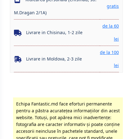
gratis
M.Dragan 2/1A)
de la 60
Livrare in Chisinau, 1-2 zile
lei
de la 100
Livrare in Moldova, 2-3 zile
lei
Echipa Fantastic.md face eforturi permanente
pentru a păstra acurateţea informaţiilor din acest
website. Totuși, pot apărea mici inadvertenţe:
fotografia are caracter informativ şi poate conţine
accesorii neincluse în pachetele standard, unele
specificaţii sau preţurile, care pot fi modificate