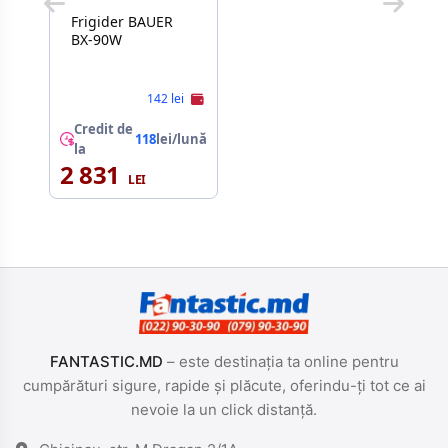
Frigider BAUER
BX-90W
142 lei
Credit de
118
lei/lună
la
2 831
FANTASTIC.MD
– este destinația ta online pentru
cumpărături sigure, rapide și plăcute, oferindu-ți tot ce ai
nevoie la un click distanță.