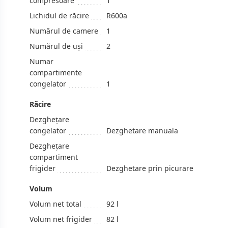
compresoare
1
Lichidul de răcire
R600a
Numărul de camere
1
Numărul de uși
2
Numar
compartimente
congelator
1
Răcire
Dezghețare
congelator
Dezghetare manuala
Dezghețare
compartiment
frigider
Dezghetare prin picurare
Volum
Volum net total
92 l
Volum net frigider
82 l