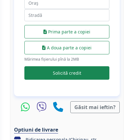
Prima parte a copiei
A doua parte a copiei
Mărimea fișierului pînă la 2МB
Solicită credit
Găsit mai ieftin?
Optiuni de livrare
Ridicarea personala (Chisinau, str.