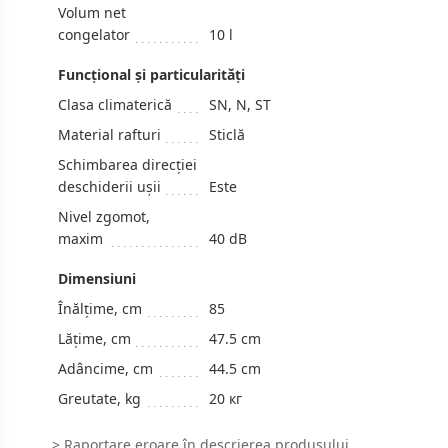
Volum net
congelator
10 l
Funcțional și particularități
Clasa climaterică
SN, N, ST
Material rafturi
Sticlă
Schimbarea direcției
deschiderii ușii
Este
Nivel zgomot,
maxim
40 dB
Dimensiuni
Înălțime, cm
85
Lățime, cm
47.5 cm
Adâncime, cm
44.5 cm
Greutate, kg
20 кг
>
Raportare eroare
în descrierea produsului.