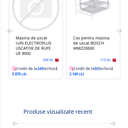
Masina de uscat
Cos pentru masina
rufe ELECTROPLUS
de uscat BOSCH
USCATOR DE RUFE
WMZ20600
UE 800C
294 lei
110 lei
Credit de la
245
lei/lună
Credit de la
92
lei/lună
5 879
2 199
Produse vizualizate recent