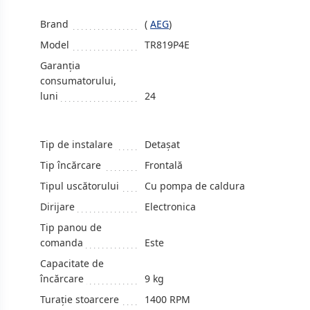
Brand
(
AEG
)
Model
TR819P4E
Garanția
consumatorului,
luni
24
Tip de instalare
Detașat
Tip încărcare
Frontală
Tipul uscătorului
Cu pompa de caldura
Dirijare
Electronica
Tip panou de
comanda
Este
Capacitate de
încărcare
9 kg
Turaţie stoarcere
1400 RPM