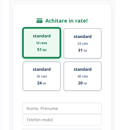
Achitare in rate!
standard
standard
12 rate
24 rate
51
31
lei
lei
standard
standard
36 rate
48 rate
24
20
lei
lei