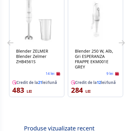
Blender ZELMER
Blender 250 W, Alb,
Blender Zelmer
Gri ESPERANZA
ZHB4561S
FRAPPE EKM001E
GREY
14 lei
9 lei
Credit de la
21
lei/lună
Credit de la
12
lei/lună
483
284
Produse vizualizate recent