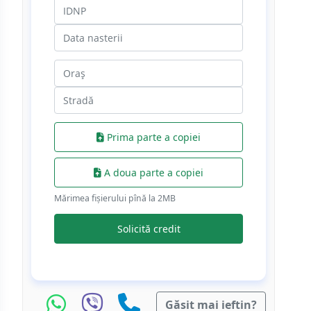
Prima parte a copiei
A doua parte a copiei
Mărimea fișierului pînă la 2МB
Solicită credit
Găsit mai ieftin?