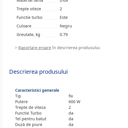
Material lama
Inox
Trepte viteze
2
Functie turbo
Este
Culoare
Negru
Greutate, kg
0.79
>
Raportare eroare
în descrierea produsului.
Descrierea produsului
Caracteristici generale
Tip
fix
Putere
600 W
Trepte de viteza
2
Functie Turbo
da
Tel pentru batut
da
Duză de piure
da