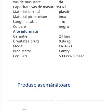
Vas de masurare
da
Capacitate vas de masurare
0.6 l
Material carcasă
plastic
Material picior mixer
inox
Lungime cablu
1 m
Culoare
negru
Alte informații
Garanție
24 luni
Greutatea brută
0.94 kg
Model
CR-4621
Producător
Camry
Cod EAN
5903887806145
Produse asemănătoare