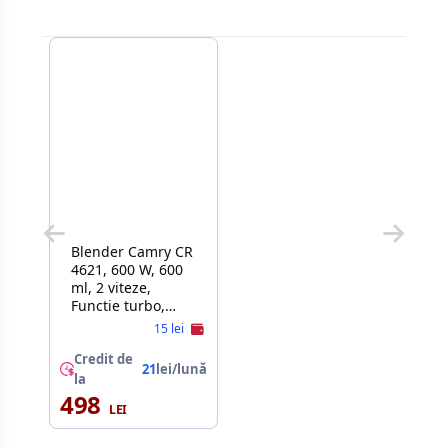
Blender Camry CR
4621, 600 W, 600
ml, 2 viteze,
Functie turbo,
Negru
15 lei
Credit de
21
lei/lună
la
498