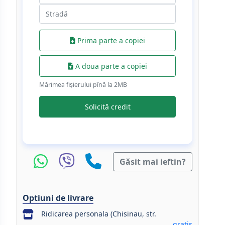
Prima parte a copiei
A doua parte a copiei
Mărimea fișierului pînă la 2МB
Solicită credit
Găsit mai ieftin?
Optiuni de livrare
Ridicarea personala (Chisinau, str.
gratis