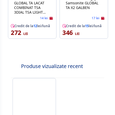
GLOBAL TA LACAT
Samsonite GLOBAL
COMBINAT TSA
TA X2 GALBEN
3DIAL TSA LIGHT
ALBASTRU
14 lei
17 lei
Credit de la
12
lei/lună
Credit de la
15
lei/lună
272
346
Produse vizualizate recent