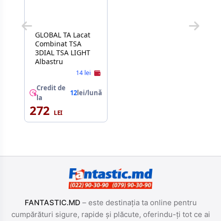
GLOBAL TA Lacat
Combinat TSA
3DIAL TSA LIGHT
Albastru
14 lei
Credit de
12
lei/lună
la
272
FANTASTIC.MD
– este destinația ta online pentru
cumpărături sigure, rapide și plăcute, oferindu-ți tot ce ai