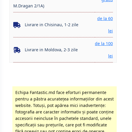
M.Dragan 2/1A)
de la 60
Livrare in Chisinau, 1-2 zile
lei
de la 100
Livrare in Moldova, 2-3 zile
lei
Echipa Fantastic.md face eforturi permanente
pentru a păstra acurateţea informaţiilor din acest
website. Totuși, pot apărea mici inadvertenţe:
fotografia are caracter informativ şi poate conţine
accesorii neincluse în pachetele standard, unele
specificaţii sau preţurile, care pot fi modificate
fără preaviz sau pot conţine erori de operare.