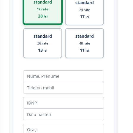
standard
standard
12 rate
24 rate
28
17
lei
lei
standard
standard
36 rate
48 rate
13
11
lei
lei