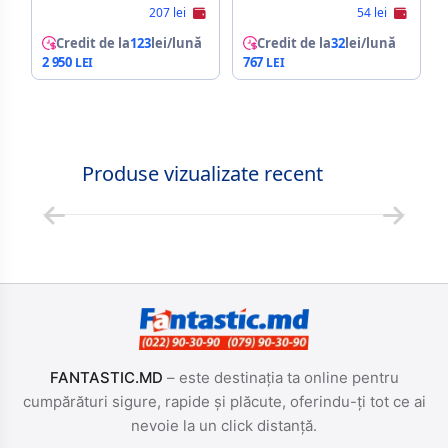
207 lei
54 lei
Credit de la
123
lei/lună
Credit de la
32
lei/lună
2 950
767
Produse vizualizate recent
FANTASTIC.MD
– este destinația ta online pentru
cumpărături sigure, rapide și plăcute, oferindu-ți tot ce ai
nevoie la un click distanță.