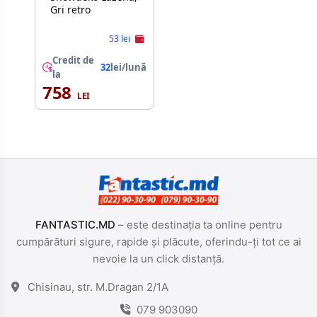
Gri retro
53 lei
Credit de
32
lei/lună
la
758
FANTASTIC.MD
– este destinația ta online pentru
cumpărături sigure, rapide și plăcute, oferindu-ți tot ce ai
nevoie la un click distanță.
Chisinau, str. M.Dragan 2/1A
079 903090