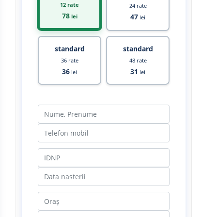
12 rate
24 rate
78
47
lei
lei
standard
standard
36 rate
48 rate
36
31
lei
lei