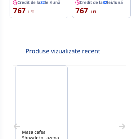
Credit de la
32
lei/lună
Credit de la
32
lei/lună
767
767
Produse vizualizate recent
Masa cafea
Showdeko Lazena,