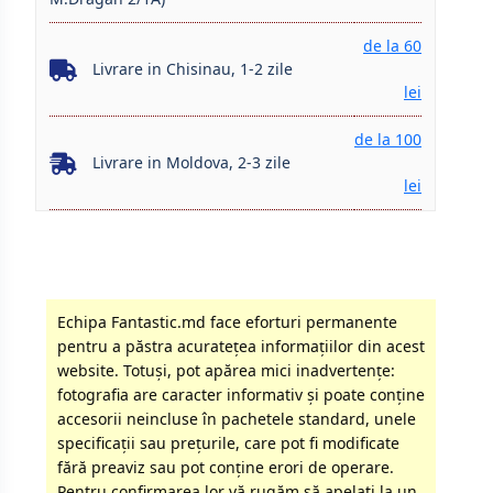
de la 60
Livrare in Chisinau, 1-2 zile
lei
de la 100
Livrare in Moldova, 2-3 zile
lei
Echipa Fantastic.md face eforturi permanente
pentru a păstra acurateţea informaţiilor din acest
website. Totuși, pot apărea mici inadvertenţe:
fotografia are caracter informativ şi poate conţine
accesorii neincluse în pachetele standard, unele
specificaţii sau preţurile, care pot fi modificate
fără preaviz sau pot conţine erori de operare.
Pentru confirmarea lor vă rugăm să apelati la un