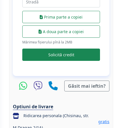
Prima parte a copiei
A doua parte a copiei
Mărimea fișierului pînă la 2МB
Solicită credit
Găsit mai ieftin?
Optiuni de livrare
Ridicarea personala (Chisinau, str.
gratis
M.Dragan 2/1A)