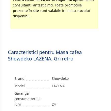
consultant Fantastic.md. Toate promoţiile
prezente în site sunt valabile în limita stocului
disponibil.
Caracteristici pentru Masa cafea
Showdeko LAZENA, Gri retro
Brand
Showdeko
Model
LAZENA
Garanția
consumatorului,
luni
24