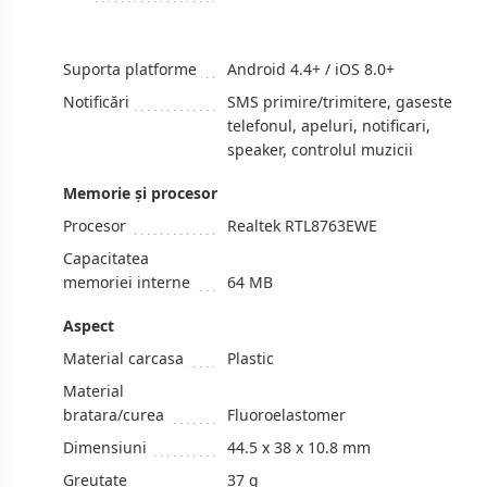
Suporta platforme
Android 4.4+ / iOS 8.0+
Notificări
SMS primire/trimitere, gaseste
telefonul, apeluri, notificari,
speaker, controlul muzicii
Memorie și procesor
Procesor
Realtek RTL8763EWE
Capacitatea
memoriei interne
64 MB
Aspect
Material carcasa
Plastic
Material
bratara/curea
Fluoroelastomer
Dimensiuni
44.5 x 38 x 10.8 mm
Greutate
37 g