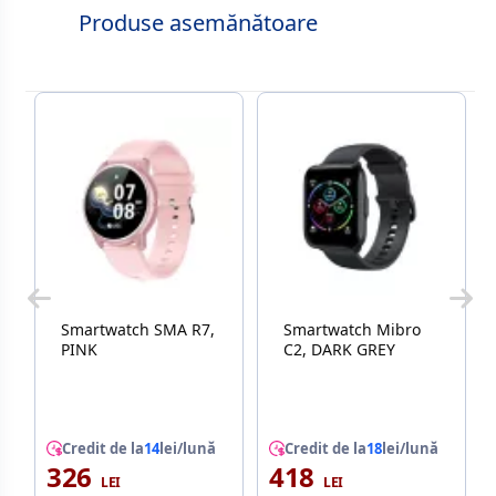
Produse asemănătoare
Smartwatch SMA R7,
Smartwatch Mibro
PINK
C2, DARK GREY
Credit de la
14
lei/lună
Credit de la
18
lei/lună
326
418