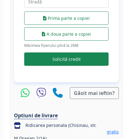
Prima parte a copiei
A doua parte a copiei
Mărimea fișierului pînă la 2МB
Solicită credit
Găsit mai ieftin?
Optiuni de livrare
Ridicarea personala (Chisinau, str.
gratis
M.Dragan 2/1A)