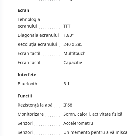
Ecran
Tehnologia
ecranului
TFT
Diagonala ecranului
1.83"
Rezoluţia ecranului
240 x 285
Ecran tactil
Multitouch
Ecran tactil
Capacitiv
Interfete
Bluetooth
5.1
Functii
Rezistență la apă
IP68
Monitorizare
Somn, calorii, activitate fizică
Senzori
Accelerometru
Senzori
Un memento pentru a vă mișca