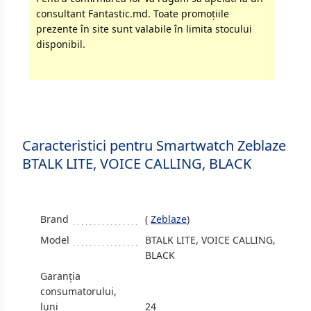
consultant Fantastic.md. Toate promoţiile
prezente în site sunt valabile în limita stocului
disponibil.
Caracteristici pentru Smartwatch Zeblaze
BTALK LITE, VOICE CALLING, BLACK
Brand
(
Zeblaze
)
Model
BTALK LITE, VOICE CALLING,
BLACK
Garanția
consumatorului,
luni
24