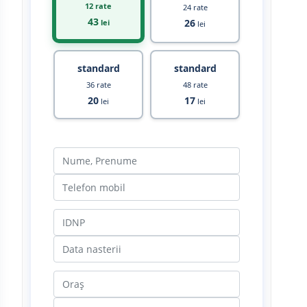
12 rate
24 rate
43
26
lei
lei
standard
standard
36 rate
48 rate
20
17
lei
lei