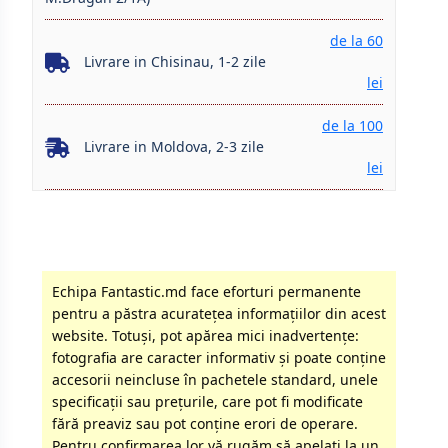
de la 60
Livrare in Chisinau, 1-2 zile
lei
de la 100
Livrare in Moldova, 2-3 zile
lei
Echipa Fantastic.md face eforturi permanente
pentru a păstra acurateţea informaţiilor din acest
website. Totuși, pot apărea mici inadvertenţe:
fotografia are caracter informativ şi poate conţine
accesorii neincluse în pachetele standard, unele
specificaţii sau preţurile, care pot fi modificate
fără preaviz sau pot conţine erori de operare.
Pentru confirmarea lor vă rugăm să apelati la un