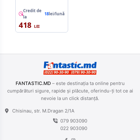
Credit de
18
lei/lună
la
418
FANTASTIC.MD
– este destinația ta online pentru
cumpărături sigure, rapide și plăcute, oferindu-ți tot ce ai
nevoie la un click distanță.
Chisinau, str. M.Dragan 2/1A
079 903090
022 903090