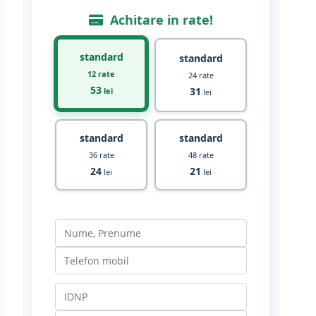
Achitare in rate!
standard
standard
12 rate
24 rate
53
31
lei
lei
standard
standard
36 rate
48 rate
24
21
lei
lei