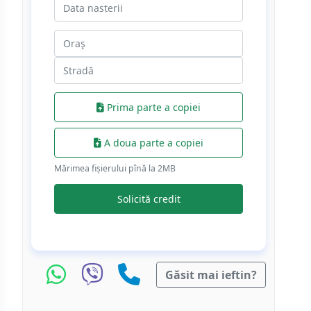
Prima parte a copiei
A doua parte a copiei
Mărimea fișierului pînă la 2МB
Solicită credit
Găsit mai ieftin?