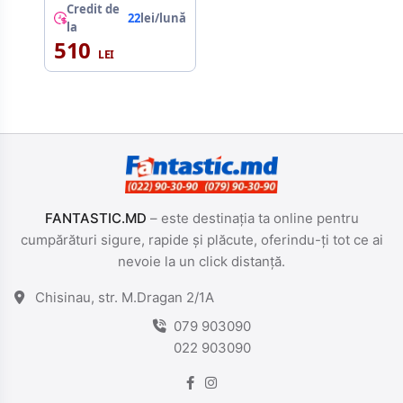
Credit de
22
lei/lună
la
510
FANTASTIC.MD
– este destinația ta online pentru
cumpărături sigure, rapide și plăcute, oferindu-ți tot ce ai
nevoie la un click distanță.
Chisinau, str. M.Dragan 2/1A
079 903090
022 903090