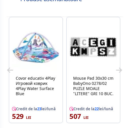
Covor educativ 4Play
Mouse Pad 30x30 cm
Игровой коврик
BabyOno 0278/02
4Play Water Surface
PUZLE MOALE
Blue
"LITERE" GRI 10 BUC.
Credit de la
23
lei/lună
Credit de la
22
lei/lună
529
507