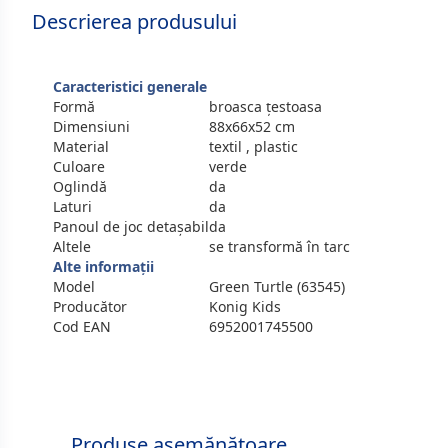
Descrierea produsului
Caracteristici generale
Formă
broasca țestoasa
Dimensiuni
88x66x52 cm
Material
textil , plastic
Culoare
verde
Oglindă
da
Laturi
da
Panoul de joc detașabil
da
Altele
se transformă în tarc
Alte informații
Model
Green Turtle (63545)
Producător
Konig Kids
Cod EAN
6952001745500
Produse asemănătoare