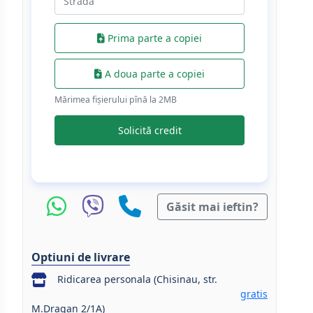
Prima parte a copiei
A doua parte a copiei
Mărimea fișierului pînă la 2МB
Solicită credit
Găsit mai ieftin?
Optiuni de livrare
Ridicarea personala (Chisinau, str.
gratis
M.Dragan 2/1A)