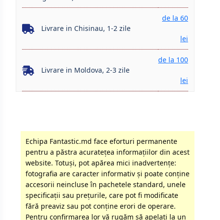
de la 60
Livrare in Chisinau, 1-2 zile
lei
de la 100
Livrare in Moldova, 2-3 zile
lei
Echipa Fantastic.md face eforturi permanente
pentru a păstra acurateţea informaţiilor din acest
website. Totuși, pot apărea mici inadvertenţe:
fotografia are caracter informativ şi poate conţine
accesorii neincluse în pachetele standard, unele
specificaţii sau preţurile, care pot fi modificate
fără preaviz sau pot conţine erori de operare.
Pentru confirmarea lor vă rugăm să apelati la un