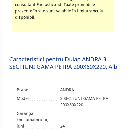
consultant Fantastic.md. Toate promoţiile
prezente în site sunt valabile în limita stocului
disponibil.
Caracteristici pentru Dulap ANDRA 3
SECȚIUNI GAMA PETRA 200X60X220, Alb
Brand
ANDRA
Model
3 SECȚIUNI GAMA PETRA
200X60X220
Garanția
consumatorului,
luni
24