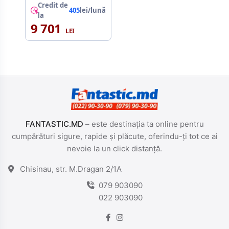
Credit de
405
lei/lună
la
9 701
FANTASTIC.MD
– este destinația ta online pentru
cumpărături sigure, rapide și plăcute, oferindu-ți tot ce ai
nevoie la un click distanță.
Chisinau, str. M.Dragan 2/1A
079 903090
022 903090