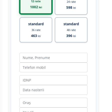
12 rate
24 rate
1002
598
lei
lei
standard
standard
36 rate
48 rate
463
396
lei
lei