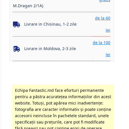
M.Dragan 2/1A)
de la 60
Livrare in Chisinau, 1-2 zile
lei
de la 100
Livrare in Moldova, 2-3 zile
lei
Echipa Fantastic.md face eforturi permanente
pentru a păstra acurateţea informaţiilor din acest
website. Totuși, pot apărea mici inadvertenţe:
fotografia are caracter informativ şi poate conţine
accesorii neincluse în pachetele standard, unele
specificaţii sau preţurile, care pot fi modificate
fără preaviz sau pot conţine erori de operare.