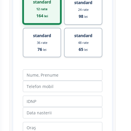
standard
standard
12 rate
24 rate
164
98
lei
lei
standard
standard
36 rate
48 rate
76
65
lei
lei