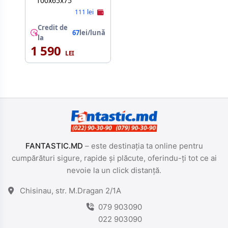
100x65x75
111 lei
Credit de
67
lei/lună
la
1 590
FANTASTIC.MD
– este destinația ta online pentru
cumpărături sigure, rapide și plăcute, oferindu-ți tot ce ai
nevoie la un click distanță.
Chisinau, str. M.Dragan 2/1A
079 903090
022 903090