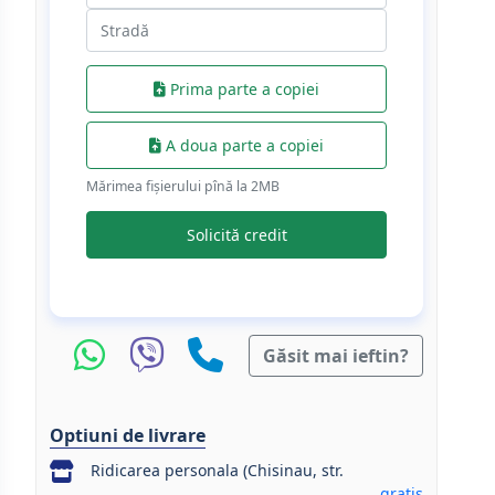
Prima parte a copiei
A doua parte a copiei
Mărimea fișierului pînă la 2МB
Solicită credit
Găsit mai ieftin?
Optiuni de livrare
Ridicarea personala (Chisinau, str.
gratis