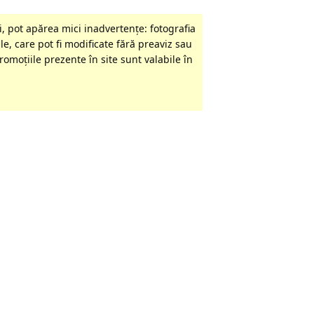
, pot apărea mici inadvertenţe: fotografia
le, care pot fi modificate fără preaviz sau
omoţiile prezente în site sunt valabile în