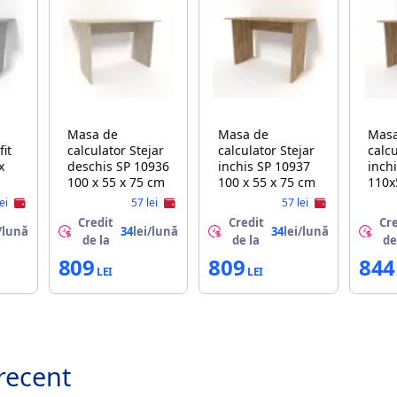
Masa de
Masa de
Mas
fit
calculator Stejar
calculator Stejar
calcu
x
deschis SP 10936
inchis SP 10937
inch
100 x 55 x 75 cm
100 x 55 x 75 cm
110x
lei
57 lei
57 lei
Credit
Credit
Cre
/lună
34
lei/lună
34
lei/lună
de la
de la
de
809
809
844
recent