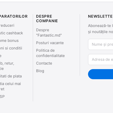
PARATORILOR
DESPRE
NEWSLETTE
COMPANIE
reduceri
Abonează-te la
Despre
și noutățile n
stic cashback
"Fantastic.md"
ome bonus
Nume și prenu
Posturi vacante
i si conditii
Politica de
e
confidentialitate
Email
, retur,
Contacte
tie
Blog
tati de plata
ia celui mai
ret
SP