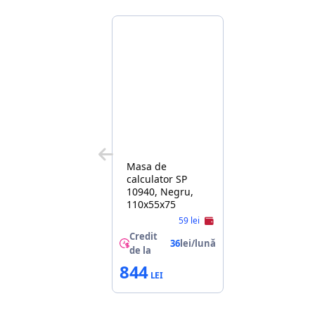
Masa de
calculator SP
10940, Negru,
110x55x75
59 lei
Credit
36
lei/lună
de la
844