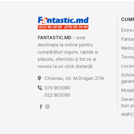
CUM
Extra 
FANTASTIC.MD
– este
Fanta
destinația ta online pentru
Wellc
cumpărături sigure, rapide și
Termen
plăcute, oferindu-ți tot ce ai
Livrar
nevoie la un click distanță.
Schimb
Chisinau, str. M.Dragan 2/1A
garan
079 903090
Modali
022 903090
Garant
bun p
ANPC