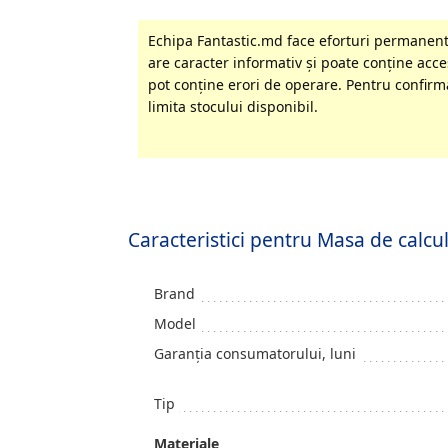
Echipa Fantastic.md face eforturi permanente
are caracter informativ şi poate conţine acces
pot conţine erori de operare. Pentru confirma
limita stocului disponibil.
Caracteristici pentru Masa de calc
Brand
Model
Garanția consumatorului, luni
Tip
Materiale