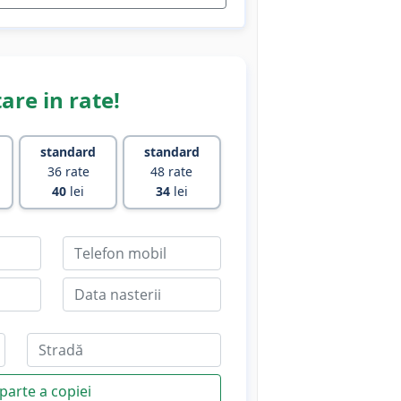
are in rate!
standard
standard
36 rate
48 rate
40
lei
34
lei
parte a copiei