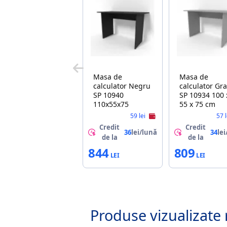
Masa de
Masa de
calculator Negru
calculator Gra
SP 10940
SP 10934 100 
110x55x75
55 x 75 cm
59 lei
57 
Credit
Credit
36
lei/lună
34
lei
de la
de la
844
809
Produse vizualizate 