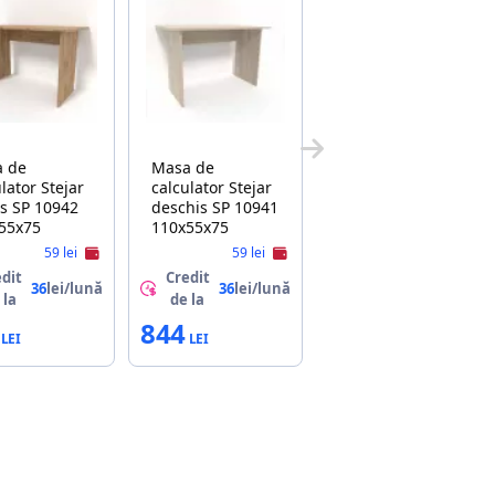
a de
Masa de
lator Stejar
calculator Stejar
is SP 10942
deschis SP 10941
55x75
110x55x75
59 lei
59 lei
dit
Credit
36
lei/lună
36
lei/lună
 la
de la
844