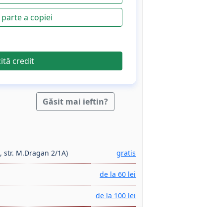
parte a copiei
cită credit
Găsit mai ieftin?
, str. M.Dragan 2/1A)
gratis
de la 60 lei
de la 100 lei