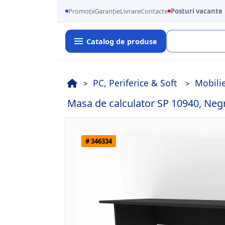
Promoții
Garanție
Livrare
Contacte
Posturi vacante
Catalog de produse
Cauta
PC, Periferice & Soft
Mobili
Masa de calculator SP 10940, Neg
# 346334