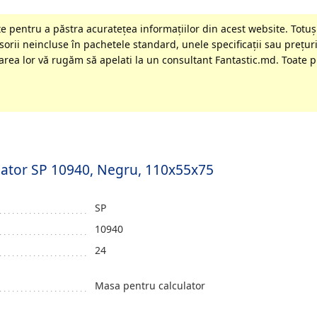
 pentru a păstra acurateţea informaţiilor din acest website. Totuși
orii neincluse în pachetele standard, unele specificaţii sau preţuri
rea lor vă rugăm să apelati la un consultant Fantastic.md. Toate pr
ulator SP 10940, Negru, 110x55x75
SP
10940
24
Masa pentru calculator