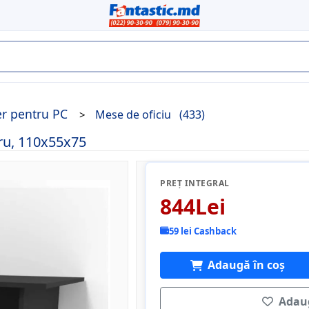
er pentru PC
Mese de oficiu
(433)
ru, 110x55x75
PREȚ INTEGRAL
844Lei
59 lei Cashback
Adaugă în coș
Adaug