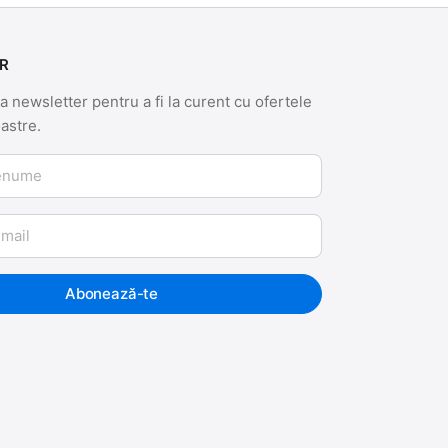
R
 newsletter pentru a fi la curent cu ofertele
oastre.
me
Abonează-te