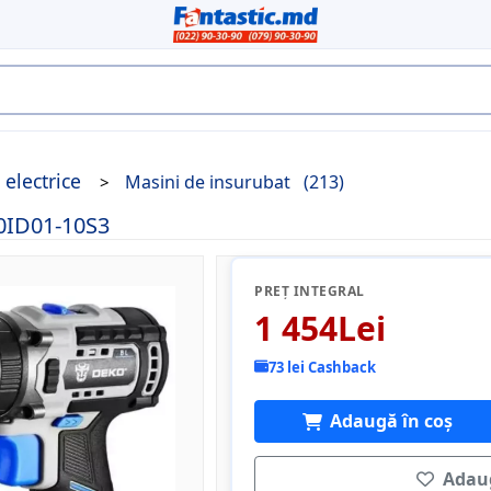
 electrice
Masini de insurubat
(213)
0ID01-10S3
PREȚ INTEGRAL
1 454Lei
73 lei Cashback
Adaugă în coș
Adaug