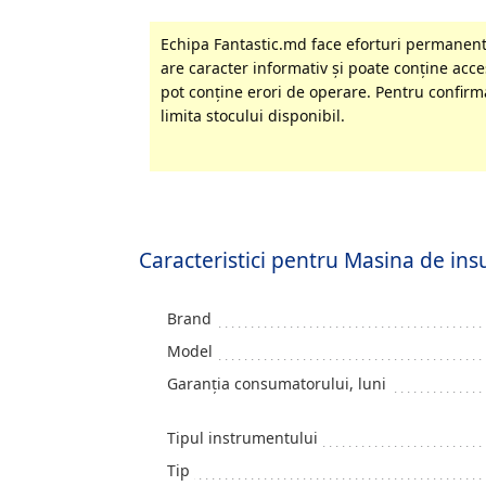
Echipa Fantastic.md face eforturi permanente
are caracter informativ şi poate conţine acces
pot conţine erori de operare. Pentru confirma
limita stocului disponibil.
Caracteristici pentru Masina de i
Brand
Model
Garanția consumatorului, luni
Tipul instrumentului
Tip