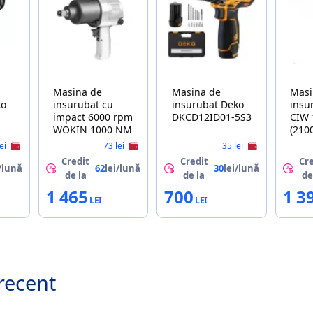
Masina de
Masina de
Masi
insurubat cu
insurubat Deko
insuru
impact 6000 rpm
DKCD12ID01-5S3
CIW 
WOKIN 1000 NM
(210
lei
73 lei
35 lei
Credit
Credit
Cre
/lună
62
lei/lună
30
lei/lună
de la
de la
de
1 465
700
1 3
recent