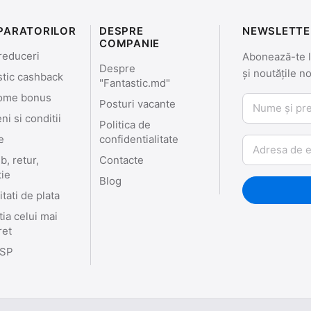
PARATORILOR
DESPRE
NEWSLETTE
COMPANIE
reduceri
Abonează-te la
Despre
și noutățile n
stic cashback
"Fantastic.md"
ome bonus
Nume și prenu
Posturi vacante
i si conditii
Politica de
e
confidentialitate
Email
, retur,
Contacte
tie
Blog
tati de plata
ia celui mai
ret
SP