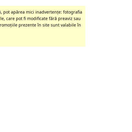
, pot apărea mici inadvertenţe: fotografia
le, care pot fi modificate fără preaviz sau
omoţiile prezente în site sunt valabile în