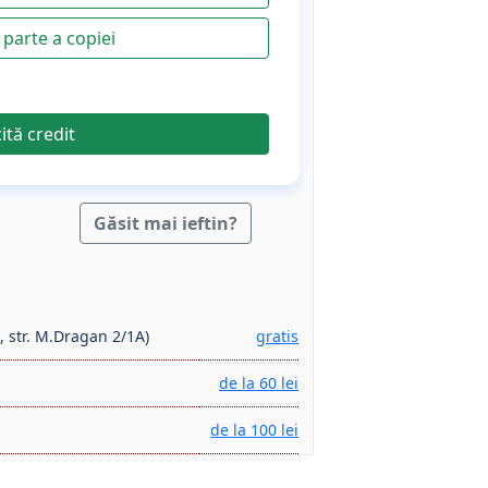
parte a copiei
cită credit
Găsit mai ieftin?
, str. M.Dragan 2/1A)
gratis
de la 60 lei
de la 100 lei