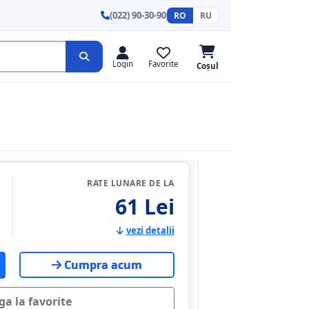
(022) 90-30-90
RO
RU
Login
Favorite
Coșul
RATE LUNARE DE LA
61 Lei
vezi detalii
Cumpra acum
a la favorite