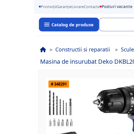
Promoții
Garanție
Livrare
Contacte
Posturi vacante
Catalog de produse
Cauta
Constructii si reparatii
Scule
Masina de insurubat Deko DKBL2
# 348291