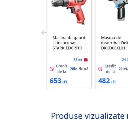
Masina de gaurit
Masina de
si insurubat
insurubat Deko
STARK EDC-510
DKCD08XL01
33 lei
24 
Credit
Credit
28
lei/lună
21
lei
de la
de la
653
482
Produse vizualizate 