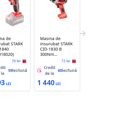
na de
Masina de
bat STARK
insurubat STARK
1840
CID-1830 B
018020)
300Nm
(210018210)
70 lei
72 lei
dit
Credit
59
lei/lună
60
lei/lună
 la
de la
93
1 440