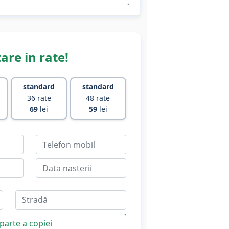
are in rate!
standard
standard
36 rate
48 rate
69
lei
59
lei
parte a copiei