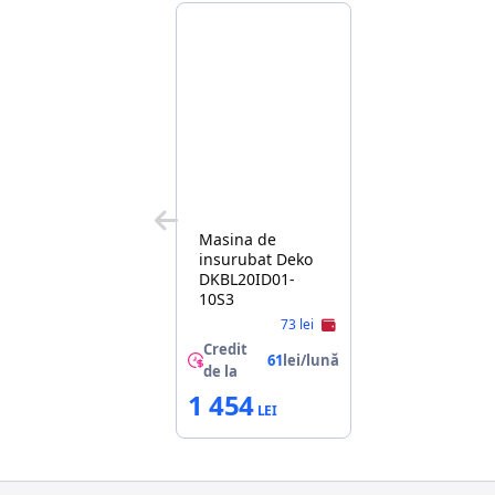
Masina de
insurubat Deko
DKBL20ID01-
10S3
73 lei
Credit
61
lei/lună
de la
1 454