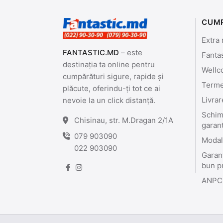
CUM
Extra 
FANTASTIC.MD
– este
Fanta
destinația ta online pentru
Wellc
cumpărături sigure, rapide și
Termen
plăcute, oferindu-ți tot ce ai
Livrar
nevoie la un click distanță.
Schimb
Chisinau, str. M.Dragan 2/1A
garan
079 903090
Modali
022 903090
Garant
bun p
ANPC