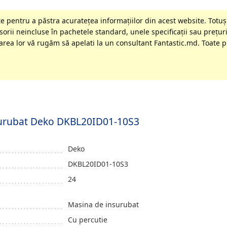
 pentru a păstra acurateţea informaţiilor din acest website. Totuși
orii neincluse în pachetele standard, unele specificaţii sau preţuri
rea lor vă rugăm să apelati la un consultant Fantastic.md. Toate pr
nsurubat Deko DKBL20ID01-10S3
Deko
DKBL20ID01-10S3
24
Masina de insurubat
Cu percutie