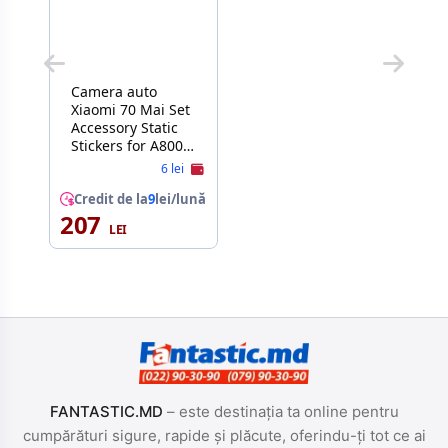
Camera auto
Xiaomi 70 Mai Set
Accessory Static
Stickers for A800S
(3 pcs)
6 lei
Credit de la
9
lei/lună
207
FANTASTIC.MD
– este destinația ta online pentru
cumpărături sigure, rapide și plăcute, oferindu-ți tot ce ai