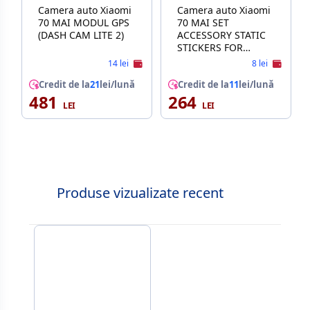
Camera auto Xiaomi
Camera auto Xiaomi
70 MAI MODUL GPS
70 MAI SET
(DASH CAM LITE 2)
ACCESSORY STATIC
STICKERS FOR
1S/M300 (3 PCS)
14 lei
8 lei
Credit de la
21
lei/lună
Credit de la
11
lei/lună
481
264
Produse vizualizate recent