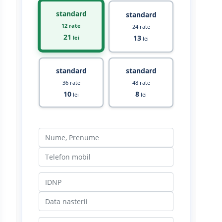
standard
standard
12 rate
24 rate
21
13
lei
lei
standard
standard
36 rate
48 rate
10
8
lei
lei