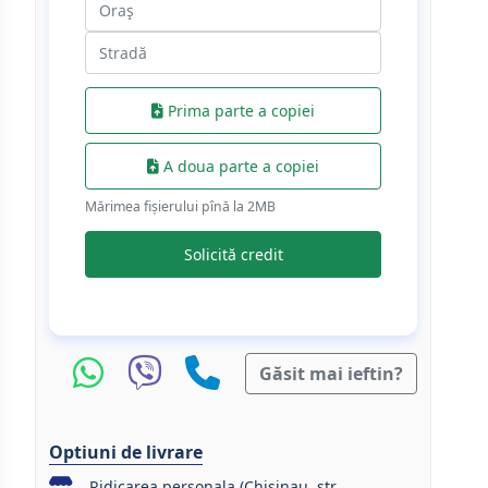
Prima parte a copiei
A doua parte a copiei
Mărimea fișierului pînă la 2МB
Solicită credit
Găsit mai ieftin?
Optiuni de livrare
Ridicarea personala (Chisinau, str.