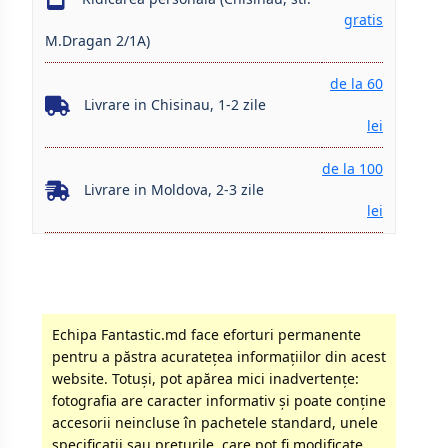
gratis
M.Dragan 2/1A)
de la 60
Livrare in Chisinau, 1-2 zile
lei
de la 100
Livrare in Moldova, 2-3 zile
lei
Echipa Fantastic.md face eforturi permanente
pentru a păstra acurateţea informaţiilor din acest
website. Totuși, pot apărea mici inadvertenţe:
fotografia are caracter informativ şi poate conţine
accesorii neincluse în pachetele standard, unele
specificaţii sau preţurile, care pot fi modificate