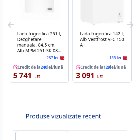
Lada frigorifica 251 l,
Lada frigorifica 142 l,
Dezghetare
Alb Vestfrost VFC 150
manuala, 84.5 cm,
A+
Alb MPM 251-SK 08E
A+
287 lei
155 lei
Credit de la
240
lei/lună
Credit de la
129
lei/lună
5 741
3 091
Produse vizualizate recent