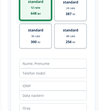
standard
standard
12 rate
24 rate
648
387
lei
lei
standard
standard
36 rate
48 rate
300
256
lei
lei