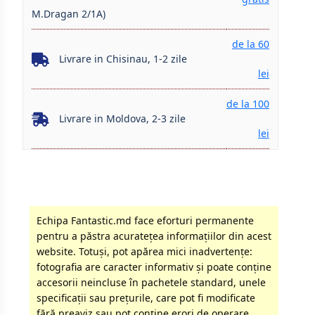
M.Dragan 2/1A)
de la 60
Livrare in Chisinau, 1-2 zile
lei
de la 100
Livrare in Moldova, 2-3 zile
lei
Echipa Fantastic.md face eforturi permanente
pentru a păstra acurateţea informaţiilor din acest
website. Totuși, pot apărea mici inadvertenţe:
fotografia are caracter informativ şi poate conţine
accesorii neincluse în pachetele standard, unele
specificaţii sau preţurile, care pot fi modificate
fără preaviz sau pot conţine erori de operare.