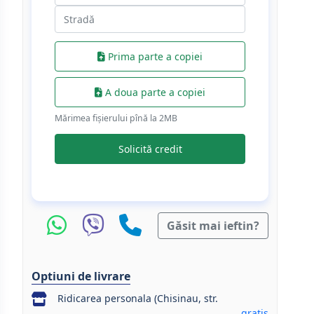
Prima parte a copiei
A doua parte a copiei
Mărimea fișierului pînă la 2МB
Solicită credit
Găsit mai ieftin?
Optiuni de livrare
Ridicarea personala (Chisinau, str.
gratis