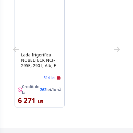
Lada frigorifica
NOBELTECK NCF-
295E, 290 l, Alb, F
314 lei
Credit de
262
lei/lună
la
6 271