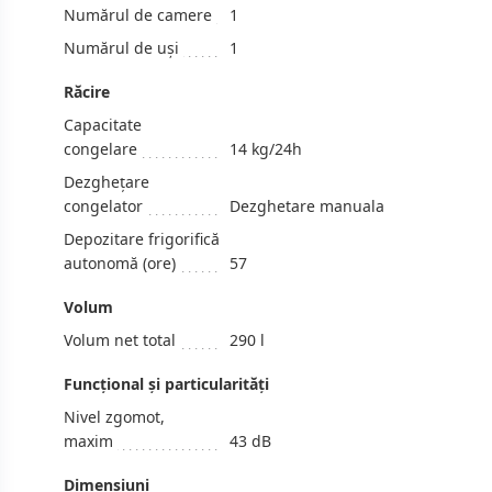
Numărul de camere
1
Numărul de uși
1
Răcire
Capacitate
congelare
14 kg/24h
Dezghețare
congelator
Dezghetare manuala
Depozitare frigorifică
autonomă (ore)
57
Volum
Volum net total
290 l
Funcțional și particularități
Nivel zgomot,
maxim
43 dB
Dimensiuni