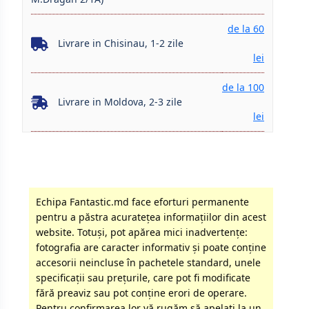
de la 60
Livrare in Chisinau, 1-2 zile
lei
de la 100
Livrare in Moldova, 2-3 zile
lei
Echipa Fantastic.md face eforturi permanente
pentru a păstra acurateţea informaţiilor din acest
website. Totuși, pot apărea mici inadvertenţe:
fotografia are caracter informativ şi poate conţine
accesorii neincluse în pachetele standard, unele
specificaţii sau preţurile, care pot fi modificate
fără preaviz sau pot conţine erori de operare.
Pentru confirmarea lor vă rugăm să apelati la un