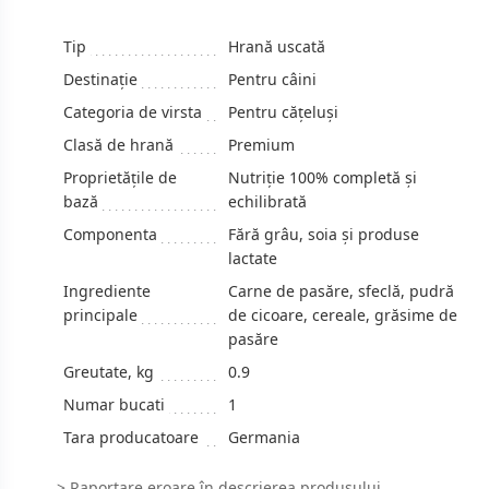
Tip
Hrană uscată
Destinație
Pentru câini
Categoria de virsta
Pentru cățeluși
Clasă de hrană
Premium
Proprietățile de
Nutriție 100% completă și
bază
echilibrată
Componenta
Fără grâu, soia și produse
lactate
Ingrediente
Carne de pasăre, sfeclă, pudră
principale
de cicoare, cereale, grăsime de
pasăre
Greutate, kg
0.9
Numar bucati
1
Tara producatoare
Germania
>
Raportare eroare
în descrierea produsului.