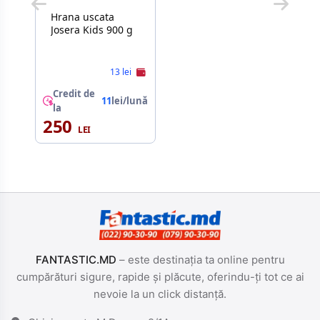
Hrana uscata
Josera Kids 900 g
13 lei
Credit de
11
lei/lună
la
250
FANTASTIC.MD
– este destinația ta online pentru
cumpărături sigure, rapide și plăcute, oferindu-ți tot ce ai
nevoie la un click distanță.