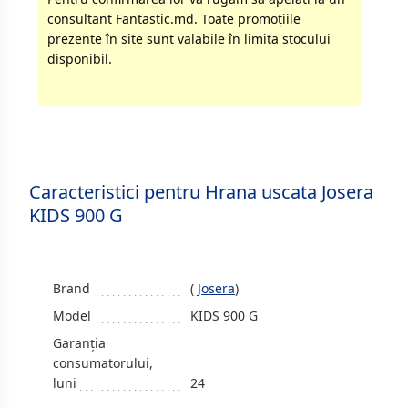
consultant Fantastic.md. Toate promoţiile
prezente în site sunt valabile în limita stocului
disponibil.
Caracteristici pentru Hrana uscata Josera
KIDS 900 G
Brand
(
Josera
)
Model
KIDS 900 G
Garanția
consumatorului,
luni
24