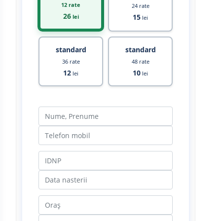
12 rate
24 rate
26
15
lei
lei
standard
standard
36 rate
48 rate
12
10
lei
lei