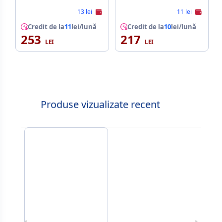
13 lei
11 lei
Credit de la
11
lei/lună
Credit de la
10
lei/lună
253
217
Produse vizualizate recent