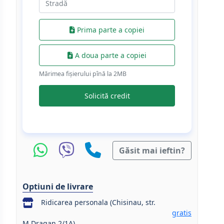
Prima parte a copiei
A doua parte a copiei
Mărimea fișierului pînă la 2МB
Solicită credit
Găsit mai ieftin?
Optiuni de livrare
Ridicarea personala (Chisinau, str.
gratis
M.Dragan 2/1A)