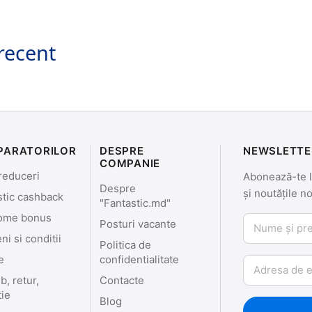
recent
PARATORILOR
DESPRE
NEWSLETTE
COMPANIE
reduceri
Abonează-te la
Despre
și noutățile n
stic cashback
"Fantastic.md"
ome bonus
Nume și prenu
Posturi vacante
i si conditii
Politica de
e
confidentialitate
Email
, retur,
Contacte
tie
Blog