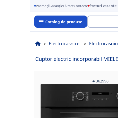
Promoții
Garanție
Livrare
Contacte
Posturi vacante
Catalog de produse
Cauta
Electrocasnice
Electrocasnic
Cuptor electric incorporabil MIE
# 362990