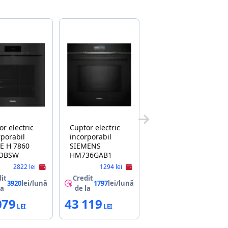
or electric
Cuptor electric
rporabil
incorporabil
E H 7860
SIEMENS
 OBSW
HM736GAB1
2822 lei
1294 lei
it
Credit
3920
lei/lună
1797
lei/lună
la
de la
079
43 119