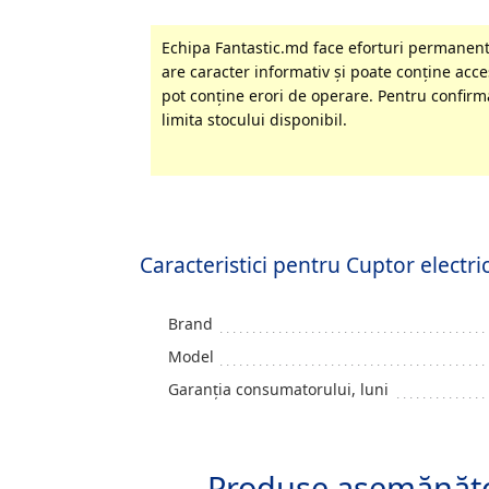
Echipa Fantastic.md face eforturi permanente
are caracter informativ şi poate conţine acces
pot conţine erori de operare. Pentru confirma
limita stocului disponibil.
Caracteristici pentru Cuptor elect
Brand
Model
Garanția consumatorului, luni
Produse asemănăt