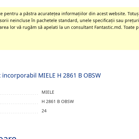
 pentru a păstra acurateţea informaţiilor din acest website. Totuși
orii neincluse în pachetele standard, unele specificaţii sau preţuri
rea lor vă rugăm să apelati la un consultant Fantastic.md. Toate pr
ric incorporabil MIELE H 2861 B OBSW
MIELE
H 2861 B OBSW
24
oare