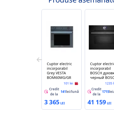
Cuptor electric
Cuptor electri
incorporabil
incorporabil
Grey VESTA
BOSCH духов
BOM60MG/GR
черный BOS
CMG7761B1
101 lei
1235 l
Credit
Credit
141
lei/lună
1715
lei
de la
de la
3 365
41 159