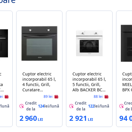
c
Cuptor electric
Cuptor electric
Cupt
incorporabil 65 l,
incorporabil 65 l,
inco
ка
4 functii, Grill,
5 functii, Grill,
MIEL
CH
Curatare
Alb BACKER BCE-
BPX
traditionala,
4M 444 WH A
ei
89 lei
88 lei
Negru BACKER
Credit
Credit
Cred
BCE-4M 444BL A
/lună
124
lei/lună
122
lei/lună
de la
de la
de 
2 960
2 921
94 