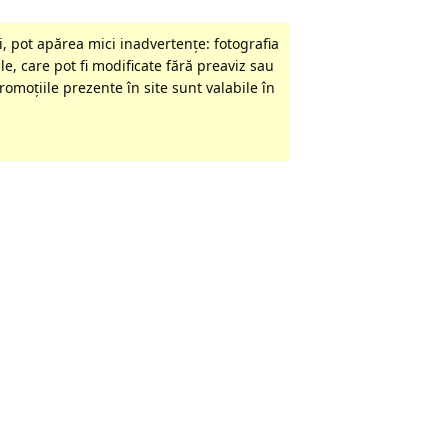
, pot apărea mici inadvertenţe: fotografia
le, care pot fi modificate fără preaviz sau
omoţiile prezente în site sunt valabile în