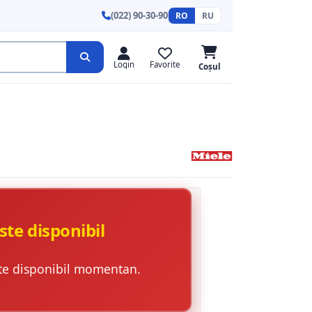
(022) 90-30-90
RO
RU
Login
Favorite
Coșul
ste disponibil
te disponibil momentan.
.