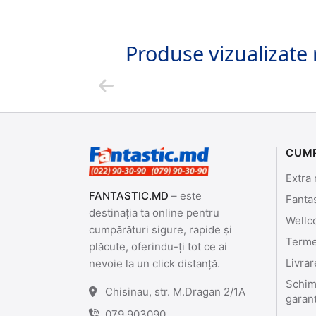
Produse vizualizate 
CUM
Extra 
FANTASTIC.MD
– este
Fanta
destinația ta online pentru
Wellc
cumpărături sigure, rapide și
Termen
plăcute, oferindu-ți tot ce ai
Livrar
nevoie la un click distanță.
Schimb
Chisinau, str. M.Dragan 2/1A
garan
079 903090