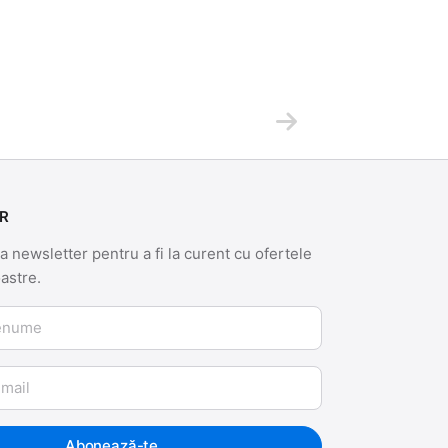
R
 newsletter pentru a fi la curent cu ofertele
oastre.
me
Abonează-te