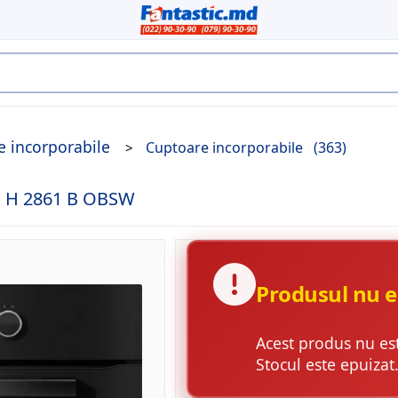
e incorporabile
Cuptoare incorporabile
(363)
LE H 2861 B OBSW
Produsul nu e
Acest produs nu es
Stocul este epuizat