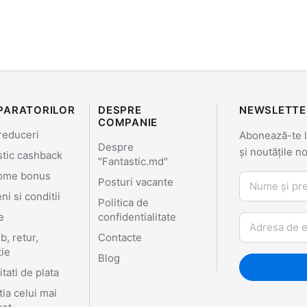
PARATORILOR
DESPRE
NEWSLETTE
COMPANIE
reduceri
Abonează-te la
Despre
și noutățile n
stic cashback
"Fantastic.md"
ome bonus
Nume și prenu
Posturi vacante
i si conditii
Politica de
e
confidentialitate
Email
, retur,
Contacte
tie
Blog
tati de plata
ia celui mai