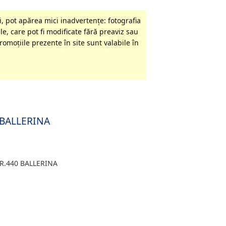
, pot apărea mici inadvertenţe: fotografia
le, care pot fi modificate fără preaviz sau
omoţiile prezente în site sunt valabile în
0 BALLERINA
R.440 BALLERINA