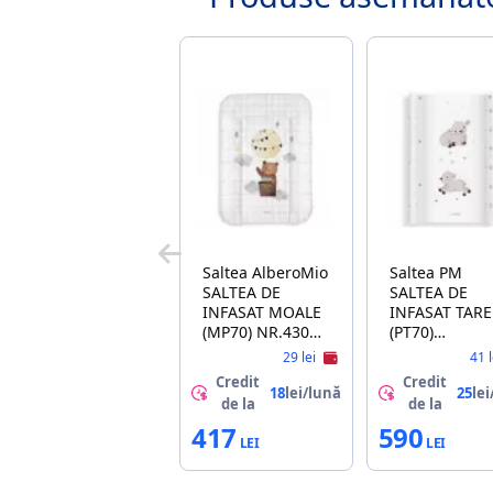
Saltea AlberoMio
Saltea PM
SALTEA DE
SALTEA DE
INFASAT MOALE
INFASAT TARE
(MP70) NR.430
(PT70)
TRAVELER
ALBEROMIO
29 lei
41 
NR.439 SHEEP
Credit
Credit
18
lei/lună
25
lei
de la
de la
417
590