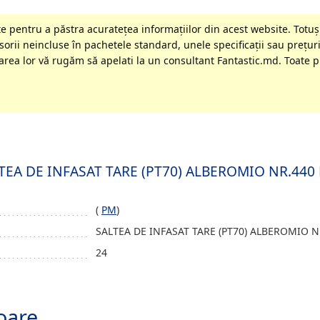
 pentru a păstra acurateţea informaţiilor din acest website. Totuși
orii neincluse în pachetele standard, unele specificaţii sau preţuri
rea lor vă rugăm să apelati la un consultant Fantastic.md. Toate pr
SALTEA DE INFASAT TARE (PT70) ALBEROMIO NR.44
(
PM
)
SALTEA DE INFASAT TARE (PT70) ALBEROMIO N
24
oare