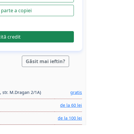
parte a copiei
cită credit
Găsit mai ieftin?
, str. M.Dragan 2/1A)
gratis
de la 60 lei
de la 100 lei