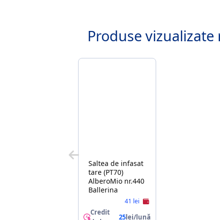
Produse vizualizate 
Saltea de infasat
tare (PT70)
AlberoMio nr.440
Ballerina
41 lei
Credit
25
lei/lună