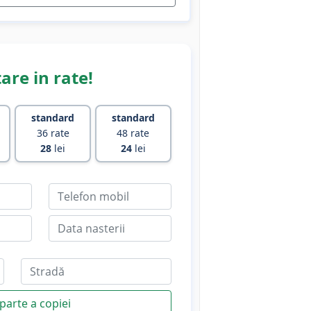
are in rate!
standard
standard
36 rate
48 rate
28
lei
24
lei
parte a copiei