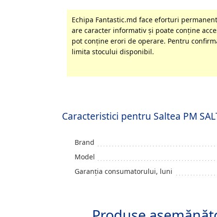
Echipa Fantastic.md face eforturi permanente
are caracter informativ şi poate conţine acces
pot conţine erori de operare. Pentru confirma
limita stocului disponibil.
Caracteristici pentru Saltea PM 
Brand
Model
Garanția consumatorului, luni
Produse asemănăt