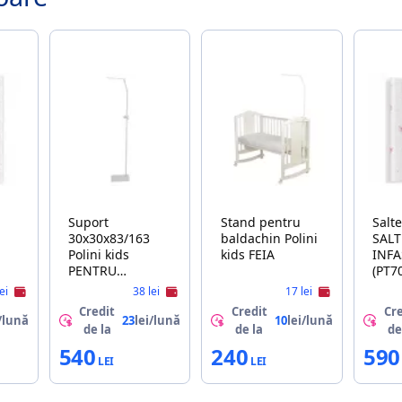
Suport
Stand pentru
Saltea
30x30x83/163
baldachin Polini
SALT
Polini kids
kids FEIA
INFA
PENTRU
(PT7
BALDACHIN ALB
ALB
lei
38 lei
17 lei
NR.4
Credit
Credit
Cre
BAL
/lună
23
lei/lună
10
lei/lună
de la
de la
de
540
240
590