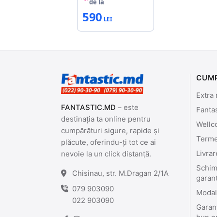
de la
590
CUM
Extra 
FANTASTIC.MD
– este
Fanta
destinația ta online pentru
Wellc
cumpărături sigure, rapide și
Termen
plăcute, oferindu-ți tot ce ai
Livrar
nevoie la un click distanță.
Schimb
Chisinau, str. M.Dragan 2/1A
garan
079 903090
Modali
022 903090
Garant