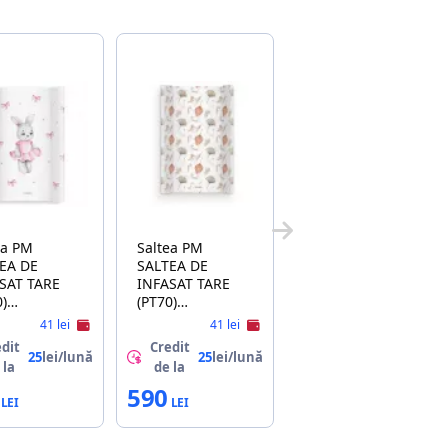
 PM
Saltea PM
EA DE
SALTEA DE
SAT TARE
INFASAT TARE
0)
(PT70)
EROMIO
ALBEROMIO
41 lei
41 lei
40
NR.B001 BOHO
dit
Credit
LERINA
RUSTY
25
lei/lună
25
lei/lună
 la
de la
590