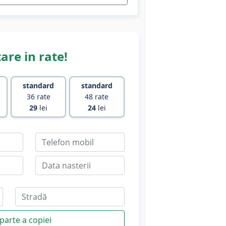
are in rate!
standard
standard
36 rate
48 rate
29
lei
24
lei
parte a copiei