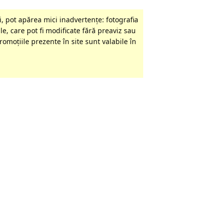
, pot apărea mici inadvertenţe: fotografia
le, care pot fi modificate fără preaviz sau
omoţiile prezente în site sunt valabile în