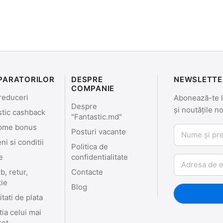
PARATORILOR
DESPRE
NEWSLETTE
COMPANIE
reduceri
Abonează-te la
Despre
și noutățile n
stic cashback
"Fantastic.md"
ome bonus
Nume și prenu
Posturi vacante
i si conditii
Politica de
e
confidentialitate
Email
, retur,
Contacte
tie
Blog
tati de plata
ia celui mai
ret