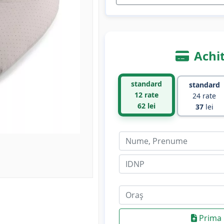
Achit
standard
standard
12 rate
24 rate
62
lei
37
lei
Prima 