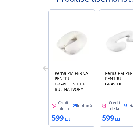
Perna PM PERNA
Perna PM PERNA
PENTRU
PENTRU
GRAVIDE V + F.P
GRAVIDE C
BULINA IVORY
Credit
Credit
25
lei/lună
25
lei
de la
de la
599
599