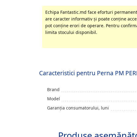
Echipa Fantastic.md face eforturi permanente
are caracter informativ şi poate conţine acces
pot conţine erori de operare. Pentru confirma
limita stocului disponibil.
Caracteristici pentru Perna PM P
Brand
Model
Garanția consumatorului, luni
Produse asemănăt