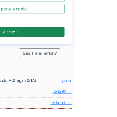
parte a copiei
cită credit
Găsit mai ieftin?
, str. M.Dragan 2/1A)
gratis
de la 60 lei
de la 100 lei