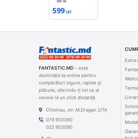
de la
599
CUM
Extra 
FANTASTIC.MD
– este
Fanta
destinația ta online pentru
Wellc
cumpărături sigure, rapide și
Termen
plăcute, oferindu-ți tot ce ai
Livrar
nevoie la un click distanță.
Schimb
Chisinau, str. M.Dragan 2/1A
garan
079 903090
Modali
022 903090
Garant
bun p