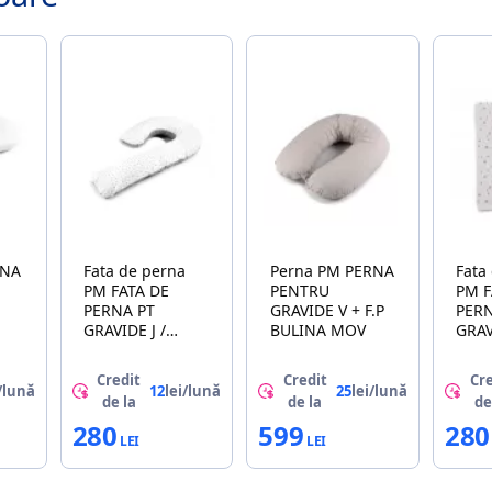
Fata de perna
Perna PM PERNA
Fata
PM FATA DE
PENTRU
PM F
PERNA PT
GRAVIDE V + F.P
PERN
GRAVIDE J /
BULINA MOV
GRAV
STELE GRI
STEL
Credit
Credit
Cre
/lună
12
lei/lună
25
lei/lună
de la
de la
de
280
599
280