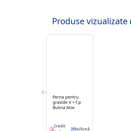
Produse vizualizate 
Perna pentru
gravide V + f.p
Bulina Mov
Credit
25
lei/lună