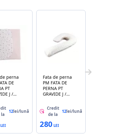
 de perna
Fata de perna
ATA DE
PM FATA DE
A PT
PERNA PT
IDE J /
GRAVIDE J /
E ROZ
STELE MARO
dit
Credit
12
lei/lună
12
lei/lună
 la
de la
280