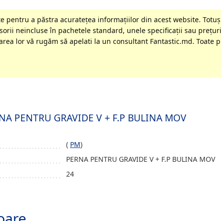
 pentru a păstra acurateţea informaţiilor din acest website. Totuși
orii neincluse în pachetele standard, unele specificaţii sau preţuri
rea lor vă rugăm să apelati la un consultant Fantastic.md. Toate pr
ERNA PENTRU GRAVIDE V + F.P BULINA MOV
(
PM
)
PERNA PENTRU GRAVIDE V + F.P BULINA MOV
24
oare