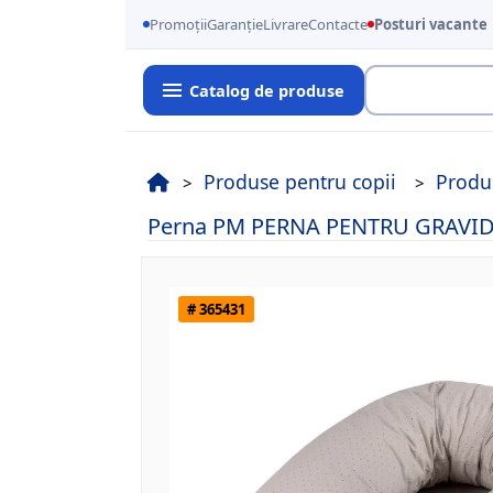
Promoții
Garanție
Livrare
Contacte
Posturi vacante
Catalog de produse
Cauta
Produse pentru copii
Produ
Perna PM PERNA PENTRU GRAVID
# 365431