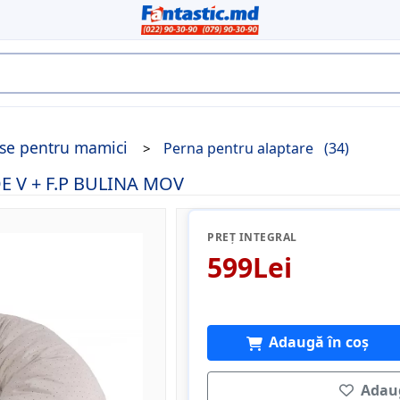
se pentru mamici
Perna pentru alaptare
(34)
E V + F.P BULINA MOV
PREȚ INTEGRAL
599Lei
Adaugă în coș
Adaug