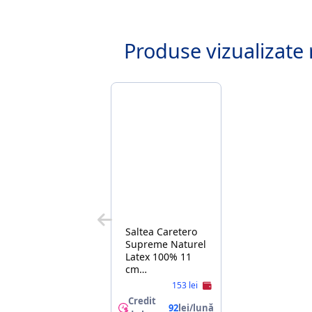
Produse vizualizate 
Saltea Caretero
Supreme Naturel
Latex 100% 11
cm
(5902021529391)
153 lei
Credit
92
lei/lună