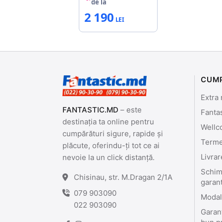
de la
2 190
CUM
Extra 
FANTASTIC.MD
– este
Fanta
destinația ta online pentru
Wellc
cumpărături sigure, rapide și
Termen
plăcute, oferindu-ți tot ce ai
Livrar
nevoie la un click distanță.
Schimb
Chisinau, str. M.Dragan 2/1A
garan
079 903090
Modali
022 903090
Garant