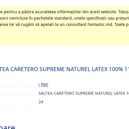
 pentru a păstra acurateţea informaţiilor din acest website. Totuși
orii neincluse în pachetele standard, unele specificaţii sau preţuri
rea lor vă rugăm să apelati la un consultant Fantastic.md. Toate pr
 SALTEA CARETERO SUPREME NATUREL LATEX 100% 1
(
PM
)
SALTEA CARETERO SUPREME NATUREL LATEX 10
24
oare