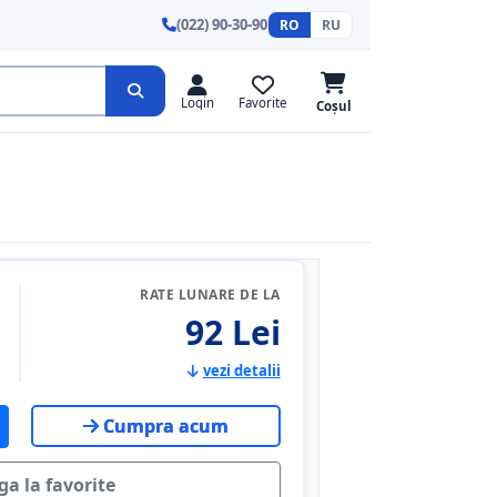
(022) 90-30-90
RO
RU
Login
Favorite
Coșul
RATE LUNARE DE LA
92 Lei
vezi detalii
Cumpra acum
a la favorite