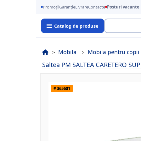
Promoții
Garanție
Livrare
Contacte
Posturi vacante
Catalog de produse
Cauta
Mobila
Mobila pentru copii
Saltea PM SALTEA CARETERO SU
# 365601