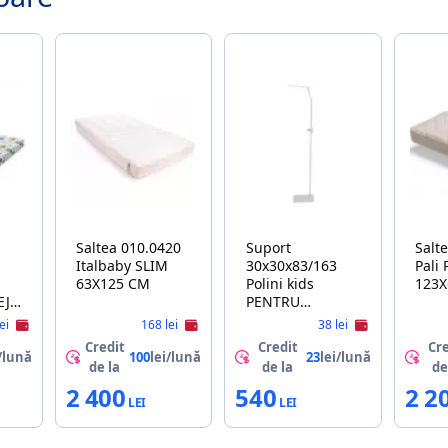
Saltea 010.0420
Suport
Salt
Italbaby SLIM
30x30x83/163
Pali PALI SPRING
63X125 CM
Polini kids
123X
EJ
PENTRU
BALDACHIN ALB
lei
168 lei
38 lei
Credit
Credit
Cre
/lună
100
lei/lună
23
lei/lună
de la
de la
de
2 400
540
2 2