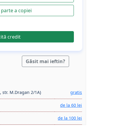
parte a copiei
cită credit
Găsit mai ieftin?
, str. M.Dragan 2/1A)
gratis
de la 60 lei
de la 100 lei