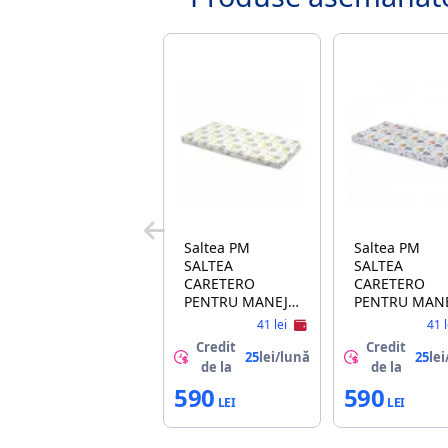
Saltea PM
Saltea PM
SALTEA
SALTEA
CARETERO
CARETERO
PENTRU MANEJ
PENTRU MAN
LENOSUL 5 CM
ANIMALE
41 lei
41 
(5908310395296)
PADURE 5 CM
Credit
Credit
(07156)
25
lei/lună
25
lei
de la
de la
590
590