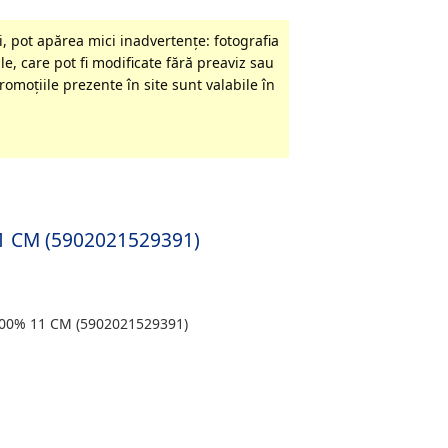
, pot apărea mici inadvertenţe: fotografia
le, care pot fi modificate fără preaviz sau
omoţiile prezente în site sunt valabile în
1 CM (5902021529391)
0% 11 CM (5902021529391)