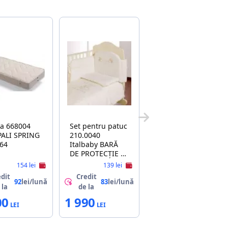
ea 668004
Set pentru patuc
210.0040
64
Italbaby BARĂ
DE PROTECȚIE 3
SECŢII "LOVE"
154 lei
139 lei
dit
Credit
92
lei/lună
83
lei/lună
 la
de la
00
1 990