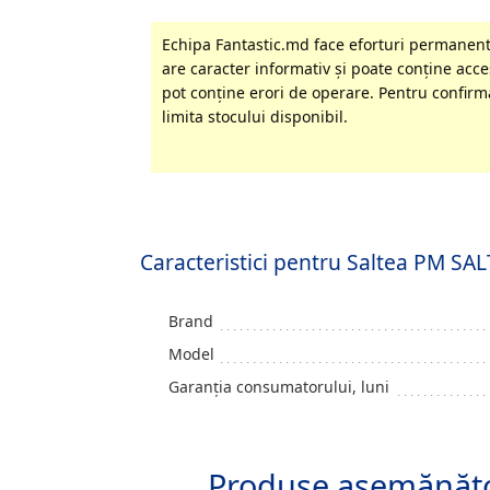
Echipa Fantastic.md face eforturi permanente
are caracter informativ şi poate conţine acces
pot conţine erori de operare. Pentru confirma
limita stocului disponibil.
Caracteristici pentru Saltea PM
Brand
Model
Garanția consumatorului, luni
Produse asemănăt