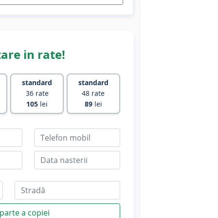
are in rate!
standard
standard
36 rate
48 rate
105
lei
89
lei
parte a copiei