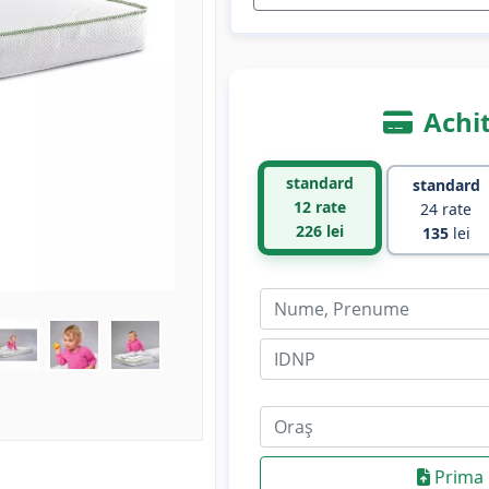
Achit
standard
standard
12 rate
24 rate
226
lei
135
lei
Prima 