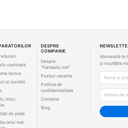
PARATORILOR
DESPRE
NEWSLETTE
COMPANIE
reduceri
Abonează-te la
Despre
și noutățile n
stic cashback
"Fantastic.md"
ome bonus
Nume și prenu
Posturi vacante
i si conditii
Politica de
e
confidentialitate
Email
, retur,
Contacte
tie
Blog
tati de plata
ia celui mai