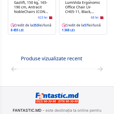
Gazlift, 150 kg, 165-
LumiVida Ergonomic
190 cm, Antracit
Office Chair LV-
NobleChairs ICON
CH05-11, Black,
TX NBL-ICN-TX-ATC
Breathable Mesh
423 lei
68 lei
ANTHRACITE
Back, Pneumatic
Credit de la
353
lei/lună
Seat-Height
Credit de la
57
lei/lună
Adjustment,
8 455
1 368
Adjustable Tilt Back,
Nylon Base, 50mm
PU Caster, 100mm
Class 3 Gas Lift,
Weight Capacity 150
Produse vizualizate recent
Kg
FANTASTIC.MD
– este destinația ta online pentru