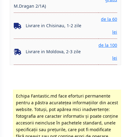
M.Dragan 2/1A)
de la 60
Livrare in Chisinau, 1-2 zile
lei
de la 100
Livrare in Moldova, 2-3 zile
lei
Echipa Fantastic.md face eforturi permanente
pentru a păstra acurateţea informaţiilor din acest
website. Totuși, pot apărea mici inadvertenţe:
fotografia are caracter informativ şi poate conţine
accesorii neincluse în pachetele standard, unele
specificaţii sau preţurile, care pot fi modificate
fără preaviz sau pot conţine erori de operare.