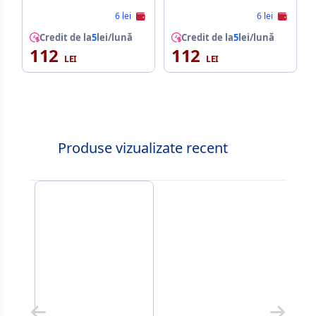
6 lei
6 lei
Credit de la
5
lei/lună
Credit de la
5
lei/lună
112
112
Produse vizualizate recent