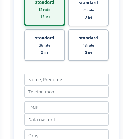
standard
standard
12 rate
24 rate
12
7
lei
lei
standard
standard
36 rate
48 rate
5
5
lei
lei