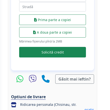
Prima parte a copiei
A doua parte a copiei
Mărimea fișierului pînă la 2МB
Solicită credit
Găsit mai ieftin?
Optiuni de livrare
Ridicarea personala (Chisinau, str.
gratis