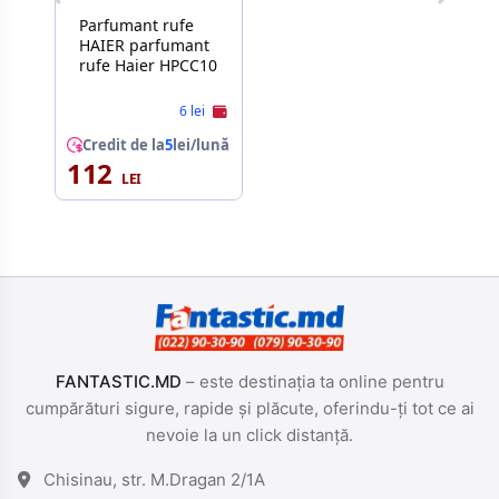
Parfumant rufe
HAIER parfumant
rufe Haier HPCC10
6 lei
Credit de la
5
lei/lună
112
FANTASTIC.MD
– este destinația ta online pentru
cumpărături sigure, rapide și plăcute, oferindu-ți tot ce ai
nevoie la un click distanță.
Chisinau, str. M.Dragan 2/1A