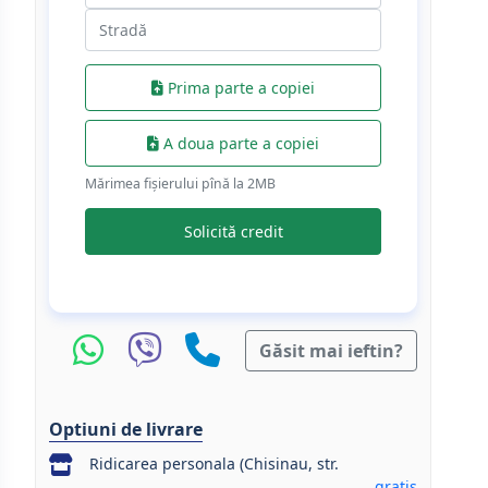
Prima parte a copiei
A doua parte a copiei
Mărimea fișierului pînă la 2МB
Solicită credit
Găsit mai ieftin?
Optiuni de livrare
Ridicarea personala (Chisinau, str.
gratis