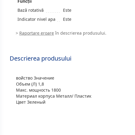
Funcții
Bază rotativă
Este
Indicator nivel apa
Este
>
Raportare eroare
în descrierea produsului.
Descrierea produsului
войство Значение
Объем (Л) 1,8
Макс. мощность 1800
Материал корпуса Металл/ Пластик
Цвет Зеленый