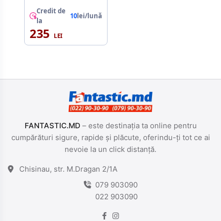
L, CONCEALED
HEATING
Credit de
10
lei/lună
ELEMENT, 360°
la
SWIVEL BASE,
235
AUTO SHUT-OFF
AFTER BOILING
FANTASTIC.MD
– este destinația ta online pentru
cumpărături sigure, rapide și plăcute, oferindu-ți tot ce ai
nevoie la un click distanță.
Chisinau, str. M.Dragan 2/1A
079 903090
022 903090