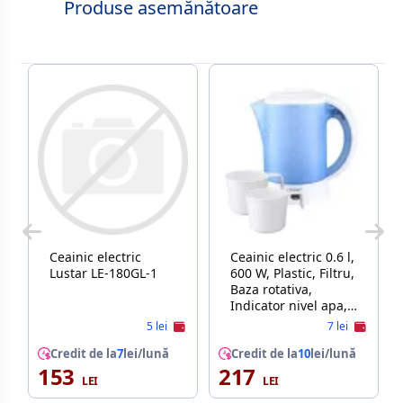
Produse asemănătoare
Ceainic electric
Ceainic electric 0.6 l,
Lustar LE-180GL-1
600 W, Plastic, Filtru,
Baza rotativa,
Indicator nivel apa,
Indicator
5 lei
7 lei
functionare,
Credit de la
7
lei/lună
Albastru deschis,
Credit de la
10
lei/lună
153
217
Alb Maestro MR -010