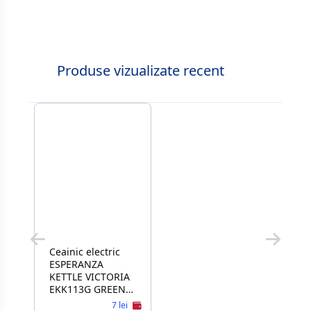
Produse vizualizate recent
Ceainic electric
ESPERANZA
KETTLE VICTORIA
EKK113G GREEN,
1800W, INOX, 1.8
7 lei