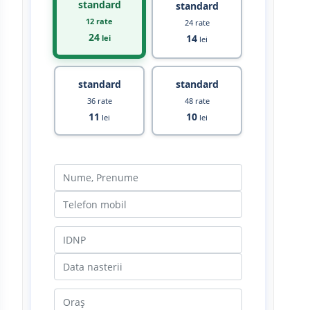
standard
standard
12 rate
24 rate
24
14
lei
lei
standard
standard
36 rate
48 rate
11
10
lei
lei