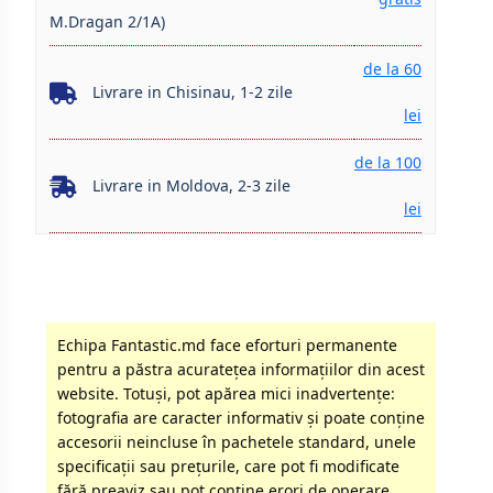
M.Dragan 2/1A)
de la 60
Livrare in Chisinau, 1-2 zile
lei
de la 100
Livrare in Moldova, 2-3 zile
lei
Echipa Fantastic.md face eforturi permanente
pentru a păstra acurateţea informaţiilor din acest
website. Totuși, pot apărea mici inadvertenţe:
fotografia are caracter informativ şi poate conţine
accesorii neincluse în pachetele standard, unele
specificaţii sau preţurile, care pot fi modificate
fără preaviz sau pot conţine erori de operare.