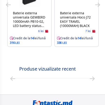
Baterie externa
Baterie externa
universala GEMBIRD
universala Hoco J72
10000mAh PB10-02,
EASY TRAVEL
LED battery status
(10000MAH) BLACK
indicator, 2 x USB-AF,
6 lei
7 lei
5.0 V DC, 2.4 A, 12.0
W
Credit de la
14
lei/lună
Credit de la
14
lei/lună
316
336
Produse vizualizate recent