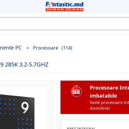
nente PC
Procesoare
(114)
9 285K 3.2-5.7GHZ
Procesoare Inte
imbatabile
Noile procesoare Int
disonibile!
PREȚ INTEGRAL