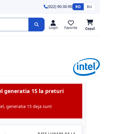
(022) 90-30-90
RO
RU
Login
Favorite
Coșul
l generatia 15 la preturi
el, generatia 15 deja sunt
RATE LUNARE DE LA