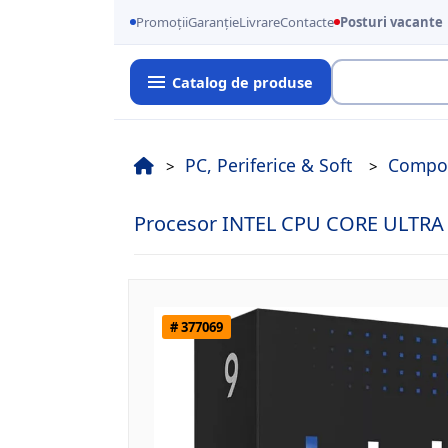
Promoții
Garanție
Livrare
Contacte
Posturi vacante
Catalog de produse
Cauta
PC, Periferice & Soft
Compo
Procesor INTEL CPU CORE ULTRA 
# 377069