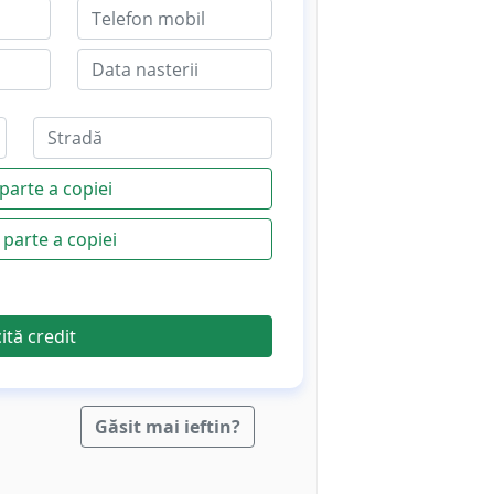
parte a copiei
parte a copiei
cită credit
Găsit mai ieftin?