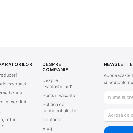
PARATORILOR
DESPRE
NEWSLETTE
COMPANIE
reduceri
Abonează-te la
Despre
și noutățile n
stic cashback
"Fantastic.md"
ome bonus
Nume și prenu
Posturi vacante
i si conditii
Politica de
e
confidentialitate
Email
, retur,
Contacte
tie
Blog