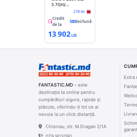
5.7GHz
(8P+16E/24T,36MB,S1851,
278 lei
10nm, Integ.
Credit
Graphics, 125W)
580
lei/lună
de la
Tray
13 902
CUM
Extra 
FANTASTIC.MD
– este
Fanta
destinația ta online pentru
Wellc
cumpărături sigure, rapide și
Termen
plăcute, oferindu-ți tot ce ai
Livrar
nevoie la un click distanță.
Schimb
Chisinau, str. M.Dragan 2/1A
garan
079 903090