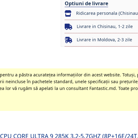
Optiuni de livrare
Ridicarea personala (Chisinau
Livrare in Chisinau, 1-2 zile
Livrare in Moldova, 2-3 zile
entru a păstra acurateţea informaţiilor din acest website. Totuși, 
ii neincluse în pachetele standard, unele specificaţii sau preţurile,
a lor vă rugăm să apelati la un consultant Fantastic.md. Toate prom
EL CPU CORE ULTRA 9 285K 3.2-5.7GHZ (8P+16E/24