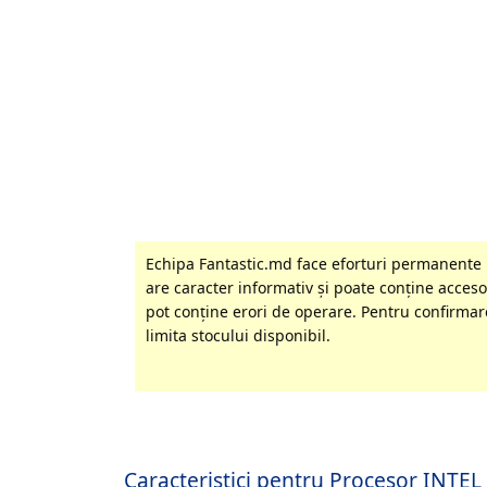
Echipa Fantastic.md face eforturi permanente p
are caracter informativ şi poate conţine accesor
pot conţine erori de operare. Pentru confirmare
limita stocului disponibil.
Caracteristici pentru Procesor INT