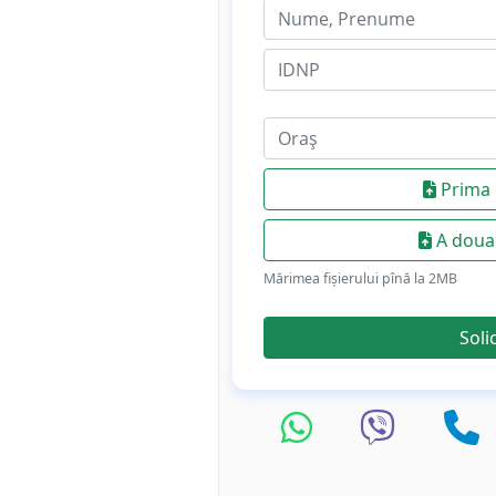
Prima 
A doua 
Mărimea fișierului pînă la 2МB
Soli