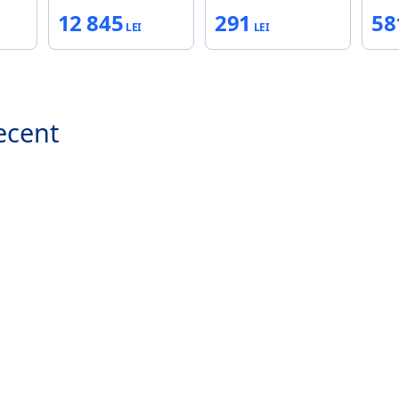
66
12 845
291
58
(S
ecent