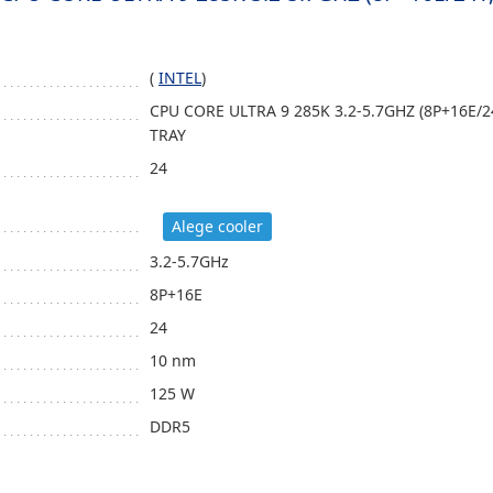
(
INTEL
)
CPU CORE ULTRA 9 285K 3.2-5.7GHZ (8P+16E/
TRAY
24
Alege cooler
3.2-5.7GHz
8P+16E
24
10 nm
125 W
DDR5