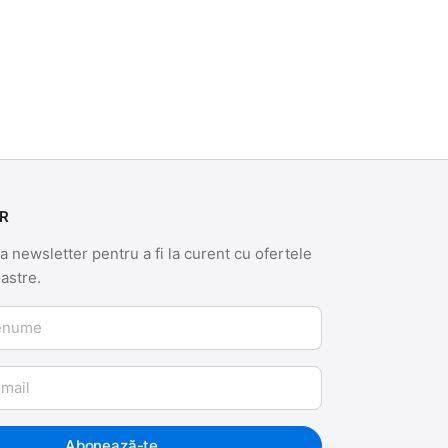
R
 newsletter pentru a fi la curent cu ofertele
oastre.
me
Abonează-te