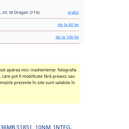
, str. M.Dragan 2/1A)
gratis
de la 60 lei
de la 100 lei
pot apărea mici inadvertenţe: fotografia
 care pot fi modificate fără preaviz sau
oţiile prezente în site sunt valabile în
T,36MB,S1851, 10NM, INTEG.