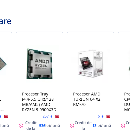
are
Procesor Tray
Procesor AMD
Proc
L
(4.4-5.5 GHz/128
TURION 64 X2
CPU PEN
MB/AM5) AMD
RM-70
DU
L3
RYZEN 9 9900X3D
MO
20
ei
257 lei
6 lei
(S
Credit
Credit de
Cr
20
/lună
536
lei/lună
13
lei/lună
de la
la