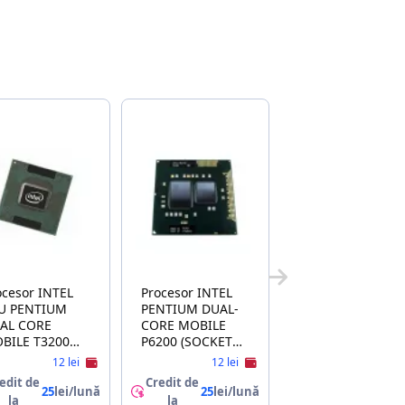
esor INTEL
Procesor INTEL
TIUM
PENTIUM DUAL-
AL CORE
CORE MOBILE
BILE T3200
P6200 (SOCKET
00MHZ
PGA988, 3M
12 lei
12 lei
OCKET P,
CACHE, 2.13 GHZ
edit de
Credit de
00MHZ,
, SLBUA) FC-
25
lei/lună
25
lei/lună
la
la