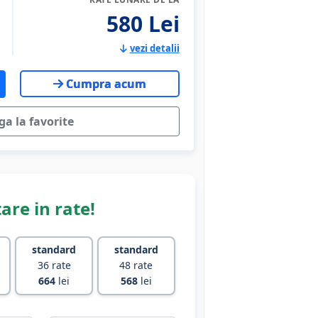
580 Lei
vezi detalii
Cumpra acum
a la favorite
are in rate!
standard
standard
36 rate
48 rate
664
lei
568
lei