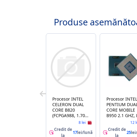
Produse asemănăto
Procesor INTEL
Procesor INTEL
CELERON DUAL
PENTIUM DUA
CORE B820
CORE MOBILE
(FCPGA988, 1.70
B950 2.1 GHZ, 
GHz, 2M, SR0HQ),
CACHE 2 MB,
8 lei
12 l
Tray
SR07T) TRAY
Credit de
Credit de
17
lei/lună
25
lei
la
la