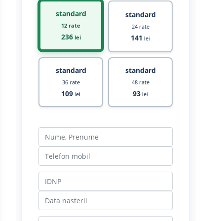
standard
standard
12 rate
24 rate
236
141
lei
lei
standard
standard
36 rate
48 rate
109
93
lei
lei