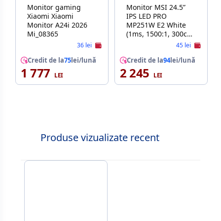
Monitor gaming
Monitor MSI 24.5”
Xiaomi Xiaomi
IPS LED PRO
Monitor A24i 2026
MP251W E2 White
Mi_08365
(1ms, 1500:1, 300cd,
1920x1080,
36 lei
45 lei
178°/178°, VGA,
Credit de la
75
lei/lună
HDMI, Adaptive
Credit de la
94
lei/lună
1 777
2 245
FreeSync, Refresh
Rate 120Hz, Audio
Line-in/out,
Speakers 2 x 2W,
VESA)
Produse vizualizate recent