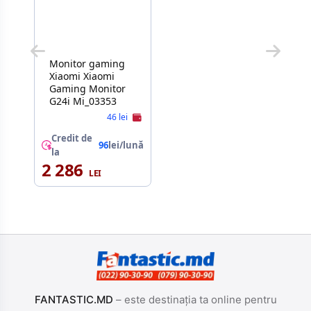
Monitor gaming
Xiaomi Xiaomi
Gaming Monitor
G24i Mi_03353
46 lei
Credit de
96
lei/lună
la
2 286
FANTASTIC.MD
– este destinația ta online pentru