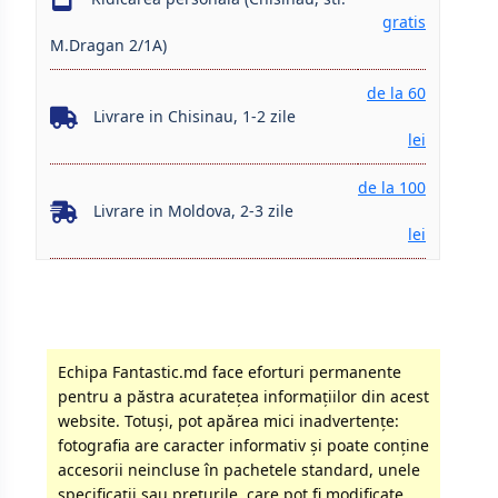
gratis
M.Dragan 2/1A)
de la 60
Livrare in Chisinau, 1-2 zile
lei
de la 100
Livrare in Moldova, 2-3 zile
lei
Echipa Fantastic.md face eforturi permanente
pentru a păstra acurateţea informaţiilor din acest
website. Totuși, pot apărea mici inadvertenţe:
fotografia are caracter informativ şi poate conţine
accesorii neincluse în pachetele standard, unele
specificaţii sau preţurile, care pot fi modificate