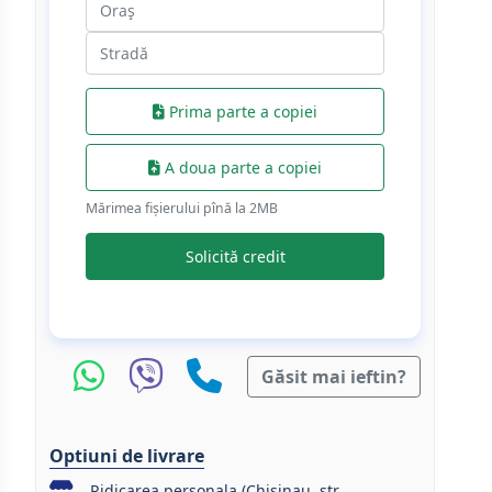
Prima parte a copiei
A doua parte a copiei
Mărimea fișierului pînă la 2МB
Solicită credit
Găsit mai ieftin?
Optiuni de livrare
Ridicarea personala (Chisinau, str.