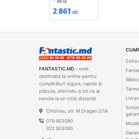
de la
2 861
CUM
Extra 
FANTASTIC.MD
– este
Fanta
destinația ta online pentru
Wellc
cumpărături sigure, rapide și
Termen
plăcute, oferindu-ți tot ce ai
Livrar
nevoie la un click distanță.
Schimb
Chisinau, str. M.Dragan 2/1A
garan
079 903090
Modali
022 903090
Garant