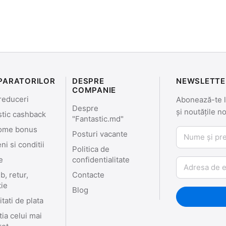
PARATORILOR
DESPRE
NEWSLETTE
COMPANIE
reduceri
Abonează-te la
Despre
și noutățile n
stic cashback
"Fantastic.md"
ome bonus
Nume și prenu
Posturi vacante
i si conditii
Politica de
e
confidentialitate
Email
, retur,
Contacte
tie
Blog
tati de plata
ia celui mai