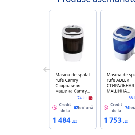
Masina de spalat
Masina de spa
rufe Camry
rufe ADLER
Стиральная
СТИРАЛЬНАЯ
машина Camry
МАШИНА
CR-8054
БЕЛЫЙ/СИН
74 lei
88 
AD 8051
Credit
Credit
62
lei/lună
74
lei
de la
de la
1 484
1 753