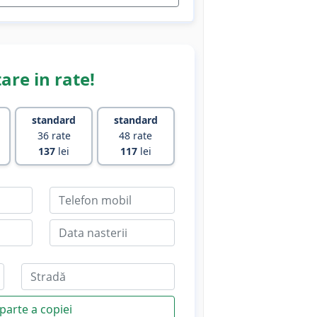
are in rate!
standard
standard
36 rate
48 rate
137
lei
117
lei
parte a copiei