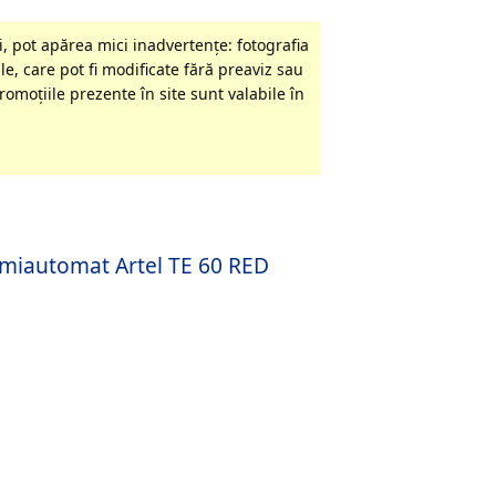
, pot apărea mici inadvertenţe: fotografia
le, care pot fi modificate fără preaviz sau
omoţiile prezente în site sunt valabile în
emiautomat Artel TE 60 RED