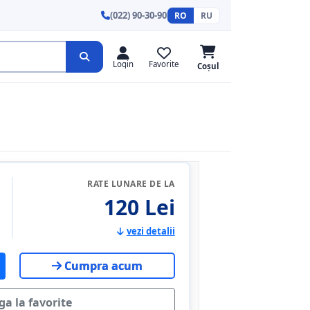
(022) 90-30-90
RO
RU
Login
Favorite
Coșul
RATE LUNARE DE LA
120 Lei
vezi detalii
Cumpra acum
a la favorite