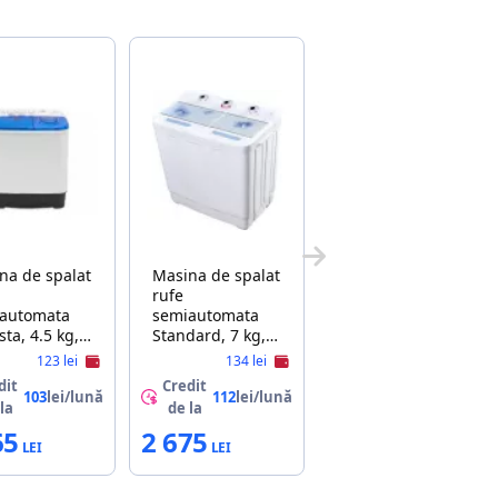
na de spalat
Masina de spalat
rufe
automata
semiautomata
 4.5 kg,
Standard, 7 kg,
 RPM, 2
800 RPM, Alb,
123 lei
134 lei
me, Alb,
Albastru Lavatto
dit
Credit
u, ARTEL
XPB-72B A
103
lei/lună
112
lei/lună
la
de la
5P
65
2 675
E/WHITE/RED