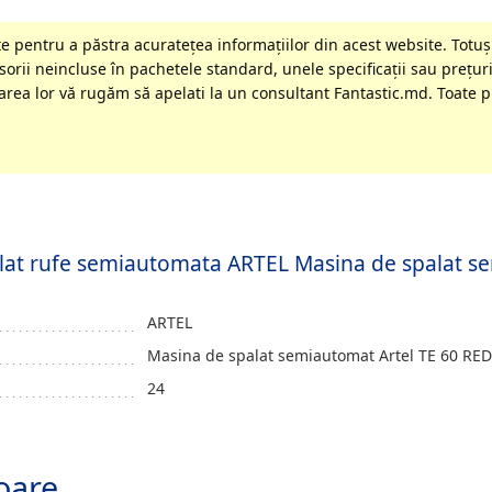
 pentru a păstra acurateţea informaţiilor din acest website. Totuși
orii neincluse în pachetele standard, unele specificaţii sau preţuri
rea lor vă rugăm să apelati la un consultant Fantastic.md. Toate pr
palat rufe semiautomata ARTEL Masina de spalat s
ARTEL
Masina de spalat semiautomat Artel TE 60 RED
24
oare