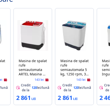
lat
Masina de spalat
Masina de spalat
Masi
rufe
rufe
rufe
semiautomata
semiautomata 5
semi
ARTEL Masina de
kg, 1250 rpm, 3
Ingusta,
ИЙ
spalat
prog, Alb ARTEL
1350
lei
143 lei
143 lei
semiautomat
TG 50 P Nature
progra
Credit
Credit
Cre
Artel TE 60 RED
01 А
Albastr
/lună
120
lei/lună
120
lei/lună
de la
de la
de 
TE 4
2 861
2 861
2 4
BLU
A+