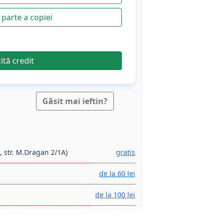
parte a copiei
cită credit
Găsit mai ieftin?
, str. M.Dragan 2/1A)
gratis
de la 60 lei
de la 100 lei