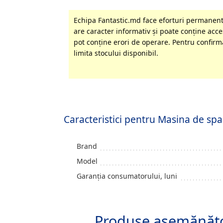
Echipa Fantastic.md face eforturi permanente
are caracter informativ şi poate conţine acces
pot conţine erori de operare. Pentru confirma
limita stocului disponibil.
Caracteristici pentru Masina de s
Brand
Model
Garanția consumatorului, luni
Produse asemănăt