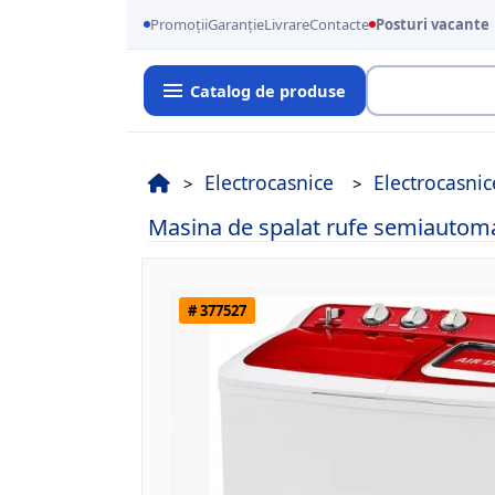
Promoții
Garanție
Livrare
Contacte
Posturi vacante
Catalog de produse
Cauta
Electrocasnice
Electrocasni
Masina de spalat rufe semiautom
# 377527