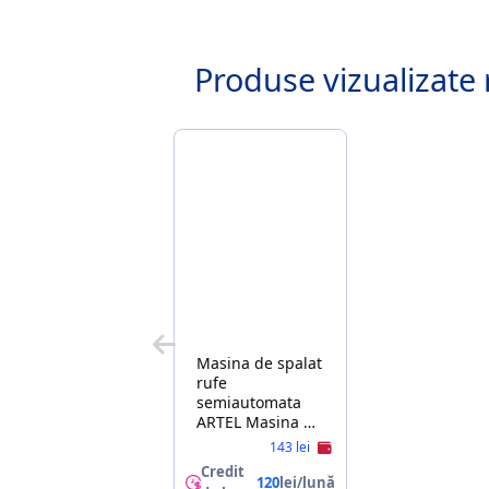
Produse vizualizate 
Masina de spalat
rufe
semiautomata
ARTEL Masina de
spalat
143 lei
semiautomat
Credit
Artel TE 60 RED
120
lei/lună