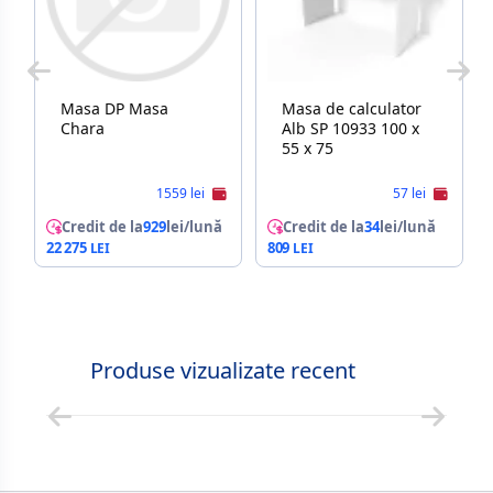
Masa DP Masa
Masa de calculator
Chara
Alb SP 10933 100 x
55 x 75
1559 lei
57 lei
Credit de la
929
lei/lună
Credit de la
34
lei/lună
22 275
809
Produse vizualizate recent