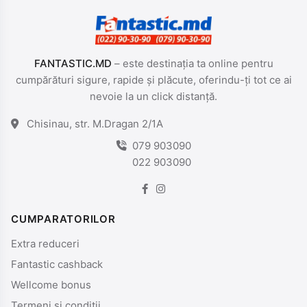
FANTASTIC.MD
– este destinația ta online pentru
cumpărături sigure, rapide și plăcute, oferindu-ți tot ce ai
nevoie la un click distanță.
Chisinau, str. M.Dragan 2/1A
079 903090
022 903090
CUMPARATORILOR
Extra reduceri
Fantastic cashback
Wellcome bonus
Termeni si conditii