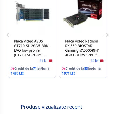
Placa video ASUS
Placa video Radeon
GT710-SL-2GD5-BRK-
RX 550 BIOSTAR
EVO low profile
Gaming VA5505RF41
(GT710-SL-2GD5-
4GB GDDR5 128Bit
BRK-EVO)
DVI HDMI DP
34 lei
39 lei
Credit de la
71
lei/lună
Credit de la
83
lei/lună
1 685
1 971
Produse vizualizate recent