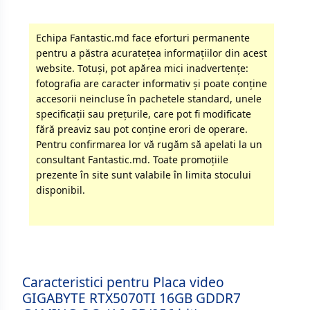
Echipa Fantastic.md face eforturi permanente
pentru a păstra acurateţea informaţiilor din acest
website. Totuși, pot apărea mici inadvertenţe:
fotografia are caracter informativ şi poate conţine
accesorii neincluse în pachetele standard, unele
specificaţii sau preţurile, care pot fi modificate
fără preaviz sau pot conţine erori de operare.
Pentru confirmarea lor vă rugăm să apelati la un
consultant Fantastic.md. Toate promoţiile
prezente în site sunt valabile în limita stocului
disponibil.
Caracteristici pentru Placa video
GIGABYTE RTX5070TI 16GB GDDR7