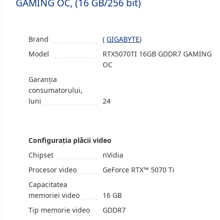
GAMING OC, (16 GB/256 bit)
Brand
(
GIGABYTE
)
Model
RTX5070TI 16GB GDDR7 GAMING
OC
Garanția
consumatorului,
luni
24
Configuraţia plăcii video
Chipset
nVidia
Procesor video
GeForce RTX™ 5070 Ti
Capacitatea
memoriei video
16 GB
Tip memorie video
GDDR7