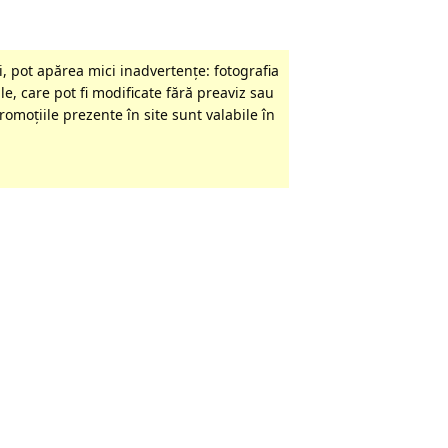
, pot apărea mici inadvertenţe: fotografia
le, care pot fi modificate fără preaviz sau
omoţiile prezente în site sunt valabile în