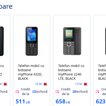
oare
 cu
Telefon mobil cu
Telefon mobil cu
Tele
botoane
botoane
boto
LO
myPhone 6320,
myPhone 2240
myP
BLACK
LTE, BLACK
BLA
lei
10 lei
13 lei
Credit
Credit
Cre
/lună
22
lei/lună
28
lei/lună
de la
de la
de
511
658
623