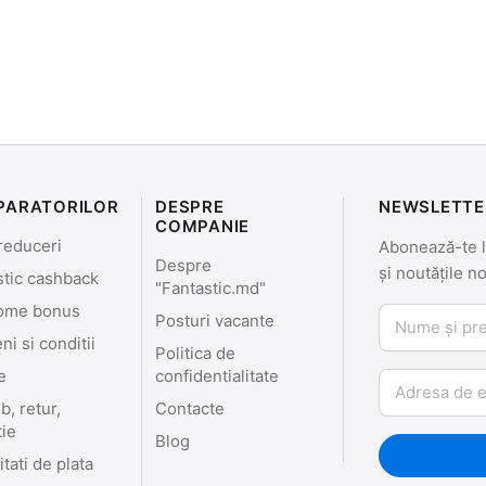
PARATORILOR
DESPRE
NEWSLETTE
COMPANIE
reduceri
Abonează-te la
Despre
și noutățile n
stic cashback
"Fantastic.md"
ome bonus
Nume și prenu
Posturi vacante
i si conditii
Politica de
e
confidentialitate
Email
, retur,
Contacte
tie
Blog
tati de plata