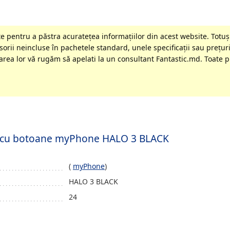
 pentru a păstra acurateţea informaţiilor din acest website. Totuși
orii neincluse în pachetele standard, unele specificaţii sau preţuri
rea lor vă rugăm să apelati la un consultant Fantastic.md. Toate pr
il cu botoane myPhone HALO 3 BLACK
(
myPhone
)
HALO 3 BLACK
24