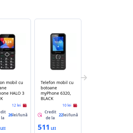
fon mobil cu
Telefon mobil cu
ane
botoane
hone HALO 3
myPhone 6320,
CK
BLACK
12 lei
10 lei
dit
Credit
26
lei/lună
22
lei/lună
 la
de la
511