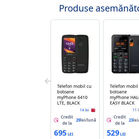
Produse asemănăt
Telefon mobil cu
Telefon mobil
botoane
botoane
myPhone 6410
myPhone HA
LTE, BLACK
EASY BLACK
14 lei
11 
Credit
Credit
29
lei/lună
23
lei
de la
de la
695
529