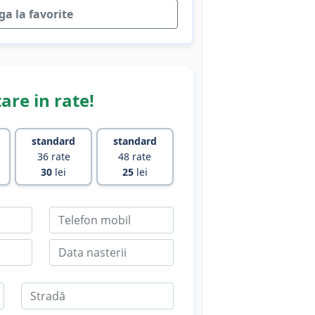
a la favorite
are in rate!
standard
standard
36 rate
48 rate
30
lei
25
lei