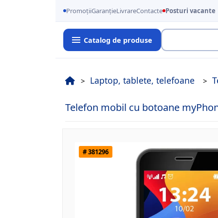
Promoții
Garanție
Livrare
Contacte
Posturi vacante
Catalog de produse
Cauta
Laptop, tablete, telefoane
T
Telefon mobil cu botoane myPho
# 381296