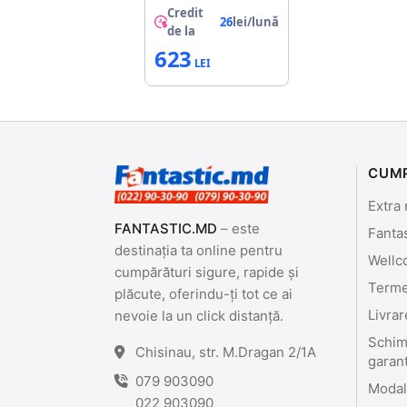
Credit
26
lei/lună
de la
623
CUM
Extra 
FANTASTIC.MD
– este
Fanta
destinația ta online pentru
Wellc
cumpărături sigure, rapide și
Termen
plăcute, oferindu-ți tot ce ai
Livrar
nevoie la un click distanță.
Schimb
Chisinau, str. M.Dragan 2/1A
garan
079 903090
Modali
022 903090