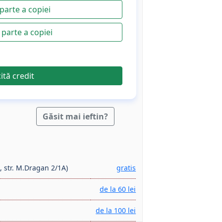
parte a copiei
parte a copiei
cită credit
Găsit mai ieftin?
, str. M.Dragan 2/1A)
gratis
de la 60 lei
de la 100 lei