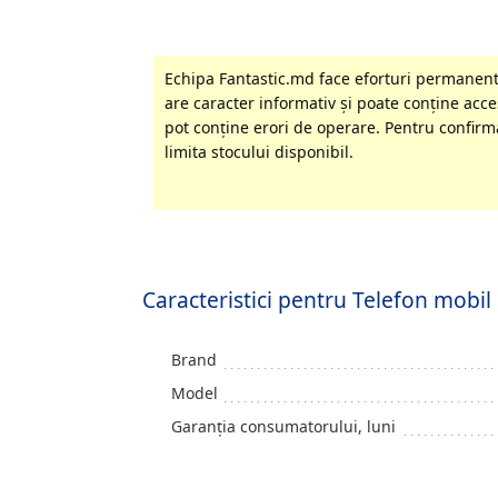
Echipa Fantastic.md face eforturi permanente
are caracter informativ şi poate conţine acces
pot conţine erori de operare. Pentru confirma
limita stocului disponibil.
Caracteristici pentru Telefon mob
Brand
Model
Garanția consumatorului, luni