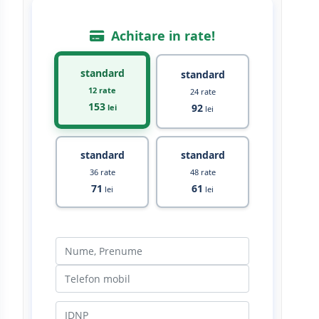
Achitare in rate!
standard
standard
12 rate
24 rate
153
92
lei
lei
standard
standard
36 rate
48 rate
71
61
lei
lei