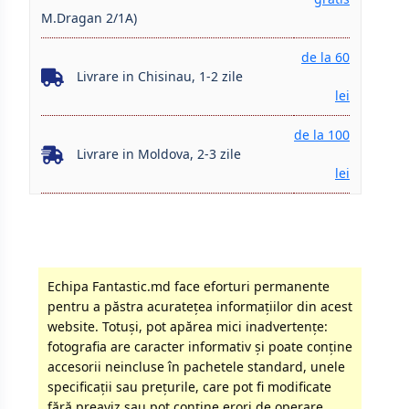
M.Dragan 2/1A)
de la 60
Livrare in Chisinau, 1-2 zile
lei
de la 100
Livrare in Moldova, 2-3 zile
lei
Echipa Fantastic.md face eforturi permanente
pentru a păstra acurateţea informaţiilor din acest
website. Totuși, pot apărea mici inadvertenţe:
fotografia are caracter informativ şi poate conţine
accesorii neincluse în pachetele standard, unele
specificaţii sau preţurile, care pot fi modificate
fără preaviz sau pot conţine erori de operare.