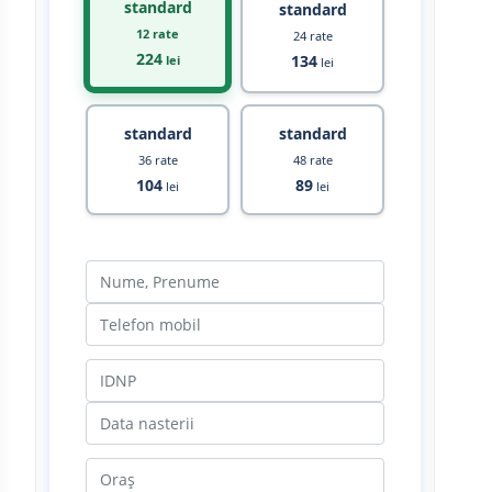
standard
standard
12 rate
24 rate
224
134
lei
lei
standard
standard
36 rate
48 rate
104
89
lei
lei