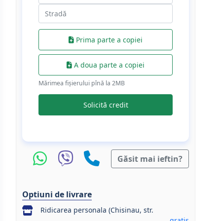
Prima parte a copiei
A doua parte a copiei
Mărimea fișierului pînă la 2МB
Solicită credit
Găsit mai ieftin?
Optiuni de livrare
Ridicarea personala (Chisinau, str.
gratis