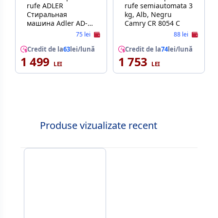
rufe ADLER
rufe semiautomata 3
Стиральная
kg, Alb, Negru
машина Adler AD-
Camry CR 8054 C
8055
75 lei
88 lei
Credit de la
63
lei/lună
Credit de la
74
lei/lună
1 499
1 753
Produse vizualizate recent