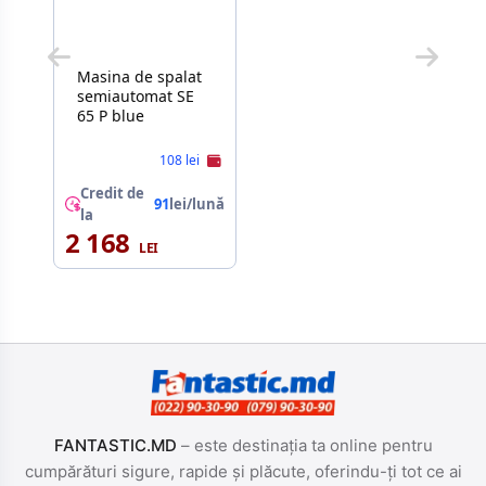
Masina de spalat
semiautomat SE
65 P blue
108 lei
Credit de
91
lei/lună
la
2 168
FANTASTIC.MD
– este destinația ta online pentru
cumpărături sigure, rapide și plăcute, oferindu-ți tot ce ai