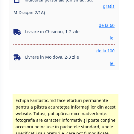
gratis
M.Dragan 2/1A)
de la 60
Livrare in Chisinau, 1-2 zile
lei
de la 100
Livrare in Moldova, 2-3 zile
lei
Echipa Fantastic.md face eforturi permanente
pentru a păstra acurateţea informaţiilor din acest
website. Totuși, pot apărea mici inadvertenţe:
fotografia are caracter informativ şi poate conţine
accesorii neincluse în pachetele standard, unele
specificaţii sau preţurile, care pot fi modificate