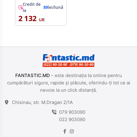
DPI presets,
Credit de
89
lei/lună
HyperX 26K
la
Sensor, RGB
2 132
lighting, HyperX
Optical Switches,
Interchangeable
magnetic
components to
adapt to different
grip styles, USB,
69g
FANTASTIC.MD
– este destinația ta online pentru
cumpărături sigure, rapide și plăcute, oferindu-ți tot ce ai
nevoie la un click distanță.
Chisinau, str. M.Dragan 2/1A
079 903090
022 903090