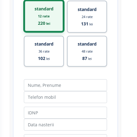
standard
standard
12 rate
24 rate
220
131
lei
lei
standard
standard
36 rate
48 rate
102
87
lei
lei