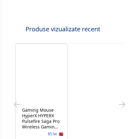
Onboard memory,
BATTERY LIFE 95h,
WHITE - 2.4GHZ
Produse vizualizate recent
Gaming Mouse
HyperX HYPERX
Pulsefire Saga Pro
Wireless Gaming
Mouse, Black,
85 lei
200–26000 DPI, 4