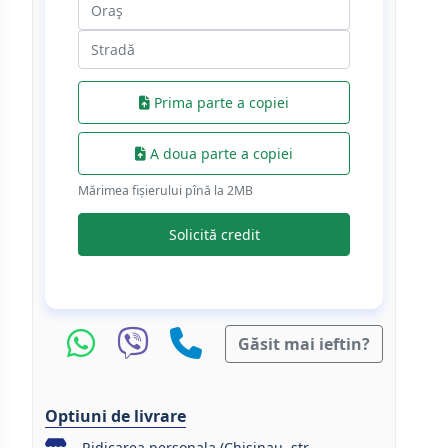
Prima parte a copiei
A doua parte a copiei
Mărimea fișierului pînă la 2МB
Solicită credit
Găsit mai ieftin?
Optiuni de livrare
Ridicarea personala (Chisinau, str.