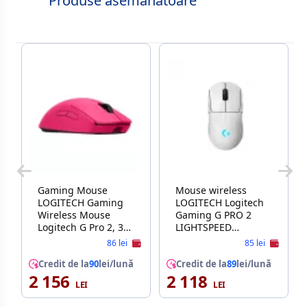
Produse asemănătoare
Gaming Mouse
Mouse wireless
LOGITECH Gaming
LOGITECH Logitech
Wireless Mouse
Gaming G PRO 2
Logitech G Pro 2, 32k
LIGHTSPEED
dpi, 8 buttons,
Ambidextrous
86 lei
85 lei
500IPS, 40G, 80g.,
Wireless Mouse,
1000Hz, 60h/95h,
Credit de la
90
lei/lună
HERO 2, 5 buttons,
Credit de la
89
lei/lună
2 156
Ambidextrous, RGB,
2 118
Resolution 100 –
2.4Ghz, Pink
44,000 dpi, Max.
speed: >888 ips,