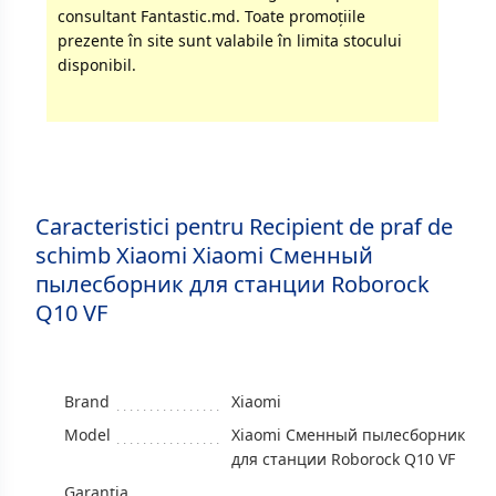
consultant Fantastic.md. Toate promoţiile
prezente în site sunt valabile în limita stocului
disponibil.
Caracteristici pentru Recipient de praf de
schimb Xiaomi Xiaomi Сменный
пылесборник для станции Roborock
Q10 VF
Brand
Xiaomi
Model
Xiaomi Сменный пылесборник
для станции Roborock Q10 VF
Garanția