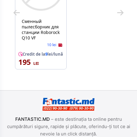
Сменный
пылесборник для
станции Roborock
Q10 VF
10 lei
Credit de la
9
lei/lună
195
FANTASTIC.MD
– este destinația ta online pentru
cumpărături sigure, rapide și plăcute, oferindu-ți tot ce ai
nevoie la un click distanță.