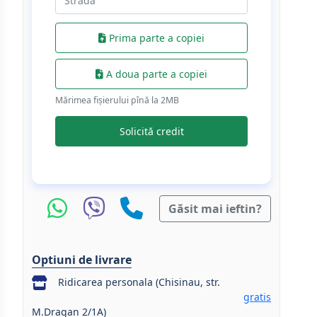
Prima parte a copiei
A doua parte a copiei
Mărimea fișierului pînă la 2МB
Solicită credit
Găsit mai ieftin?
Optiuni de livrare
Ridicarea personala (Chisinau, str.
gratis
M.Dragan 2/1A)