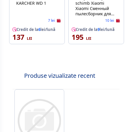
KARCHER WD 1
schimb Xiaomi
Xiaomi Сменный
пылесборник для
станции Roborock
7 lei
10 lei
QR 798
Credit de la
6
lei/lună
Credit de la
9
lei/lună
137
195
Produse vizualizate recent