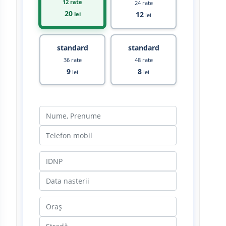
12 rate
24 rate
20
12
lei
lei
standard
standard
36 rate
48 rate
9
8
lei
lei