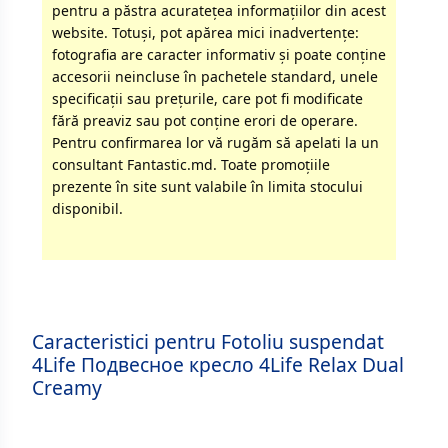
pentru a păstra acurateţea informaţiilor din acest
website. Totuși, pot apărea mici inadvertenţe:
fotografia are caracter informativ şi poate conţine
accesorii neincluse în pachetele standard, unele
specificaţii sau preţurile, care pot fi modificate
fără preaviz sau pot conţine erori de operare.
Pentru confirmarea lor vă rugăm să apelati la un
consultant Fantastic.md. Toate promoţiile
prezente în site sunt valabile în limita stocului
disponibil.
Caracteristici pentru Fotoliu suspendat
4Life Подвесное кресло 4Life Relax Dual
Creamy