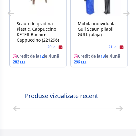
Scaun de gradina
Mobila individuala
Plastic, Cappuccino
Gull Scaun pliabil
KETER Bonaire
GULL (plaja)
Cappuccino (221296)
20 lei
21 lei
Credit de la
12
lei/lună
Credit de la
13
lei/lună
282
296
Produse vizualizate recent