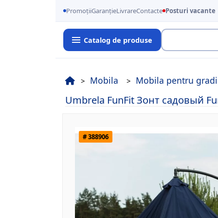
Promoții
Garanție
Livrare
Contacte
Posturi vacante
Catalog de produse
Cauta
Mobila
Mobila pentru gradi
Umbrela FunFit Зонт садовый Fun
# 388906