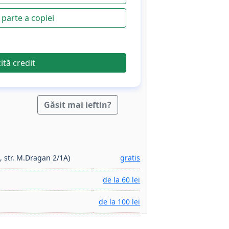
parte a copiei
cită credit
Găsit mai ieftin?
, str. M.Dragan 2/1A)
gratis
de la 60 lei
de la 100 lei