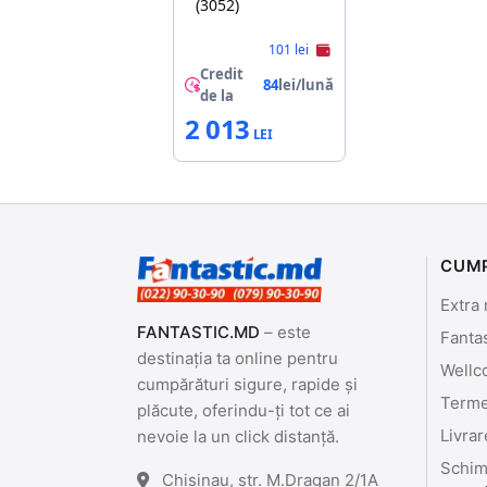
(3052)
101 lei
Credit
84
lei/lună
de la
2 013
CUM
Extra 
FANTASTIC.MD
– este
Fanta
destinația ta online pentru
Wellc
cumpărături sigure, rapide și
Termen
plăcute, oferindu-ți tot ce ai
Livrar
nevoie la un click distanță.
Schimb
Chisinau, str. M.Dragan 2/1A