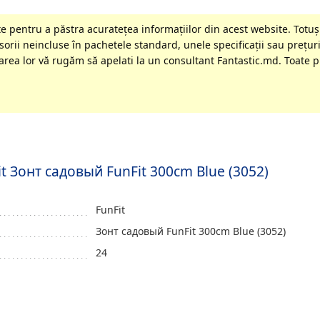
 pentru a păstra acurateţea informaţiilor din acest website. Totuși
orii neincluse în pachetele standard, unele specificaţii sau preţuri
rea lor vă rugăm să apelati la un consultant Fantastic.md. Toate pr
it Зонт садовый FunFit 300cm Blue (3052)
FunFit
Зонт садовый FunFit 300cm Blue (3052)
24