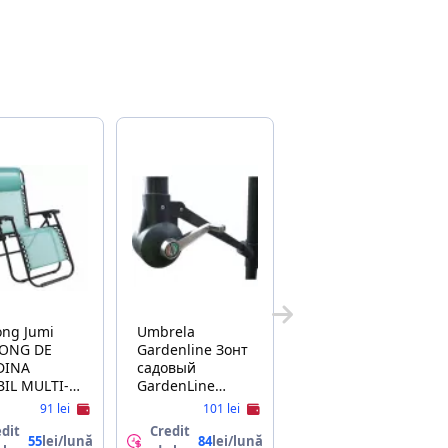
g Jumi
Umbrela
LONG DE
Gardenline Зонт
DINA
садовый
MULTI-
GardenLine
TII CU RAFT
GAO2866 Beige
91 lei
101 lei
LOCARE
dit
Credit
UN
55
lei/lună
84
lei/lună