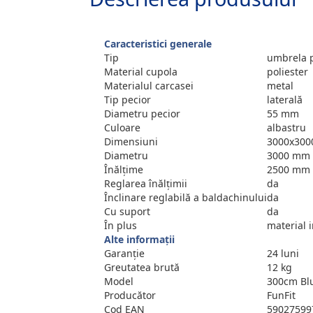
Caracteristici generale
Tip
umbrela p
Material cupola
poliester
Materialul carcasei
metal
Tip pecior
laterală
Diametru pecior
55 mm
Culoare
albastru
Dimensiuni
3000x300
Diametru
3000 mm
Înălţime
2500 mm
Reglarea înălțimii
da
Înclinare reglabilă a baldachinului
da
Cu suport
da
În plus
material 
Alte informații
Garanție
24 luni
Greutatea brută
12 kg
Model
300cm Blu
Producător
FunFit
Cod EAN
59027599