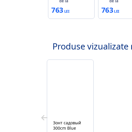
de la
de la
763
763
Produse vizualizate 
Зонт садовый
300cm Blue