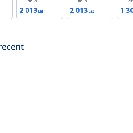
de la
de la
de
BLU
2 013
2 013
1 3
2820
recent