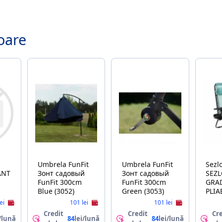
oare
Umbrela FunFit
Umbrela FunFit
Sezlon
ANT
Зонт садовый
Зонт садовый
SEZ
FunFit 300cm
FunFit 300cm
GRA
Blue (3052)
Green (3053)
PLIABIL 
POZI
lei
101 lei
101 lei
SI B
Credit
Credit
Cre
SCA
/lună
84
lei/lună
84
lei/lună