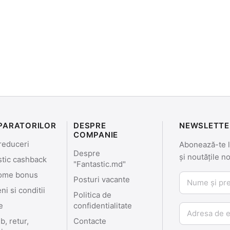
PARATORILOR
DESPRE
NEWSLETTE
COMPANIE
reduceri
Abonează-te la
Despre
și noutățile n
stic cashback
"Fantastic.md"
ome bonus
Nume și prenu
Posturi vacante
i si conditii
Politica de
e
confidentialitate
Email
, retur,
Contacte