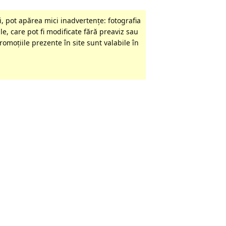
, pot apărea mici inadvertenţe: fotografia
le, care pot fi modificate fără preaviz sau
omoţiile prezente în site sunt valabile în