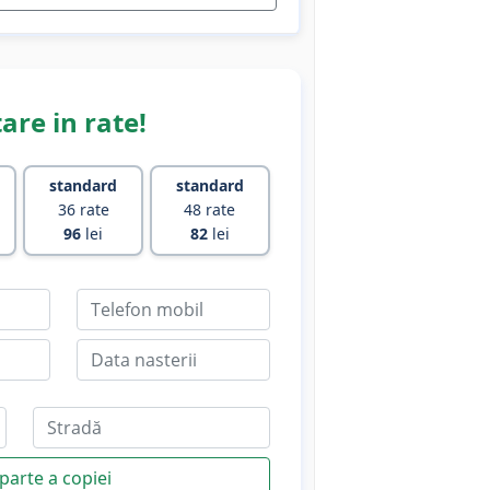
are in rate!
standard
standard
36 rate
48 rate
96
lei
82
lei
parte a copiei