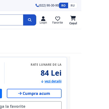
(022) 90-30-90
RO
RU
Login
Favorite
Coșul
RATE LUNARE DE LA
84 Lei
vezi detalii
Cumpra acum
a la favorite