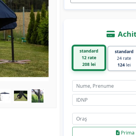
Achit
standard
standard
12 rate
24 rate
208
lei
124
lei
Prima 