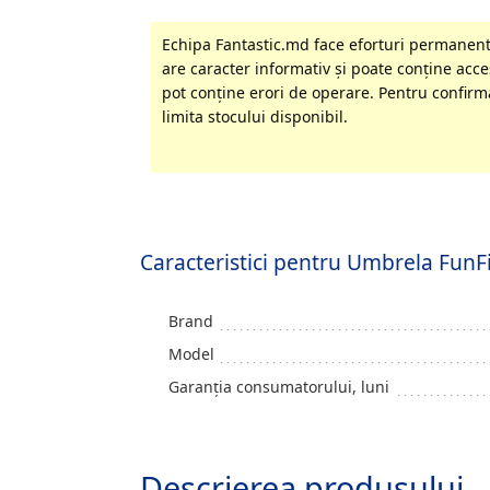
Echipa Fantastic.md face eforturi permanente
are caracter informativ şi poate conţine acces
pot conţine erori de operare. Pentru confirma
limita stocului disponibil.
Caracteristici pentru Umbrela FunF
Brand
Model
Garanția consumatorului, luni
Descrierea produsului