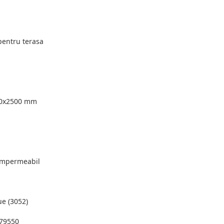
entru terasa
0x2500 mm
impermeabil
e (3052)
79550