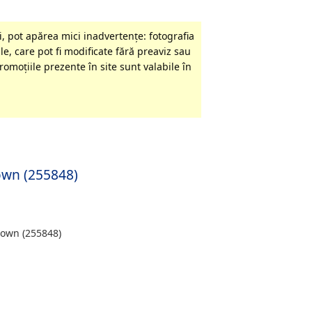
, pot apărea mici inadvertenţe: fotografia
le, care pot fi modificate fără preaviz sau
omoţiile prezente în site sunt valabile în
own (255848)
rown (255848)