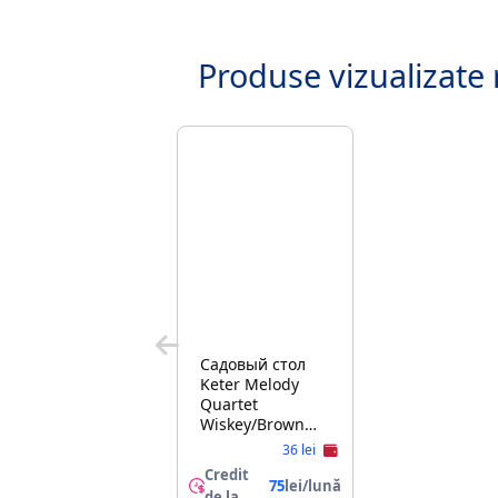
Produse vizualizate 
Садовый стол
Keter Melody
Quartet
Wiskey/Brown
(255848)
36 lei
Credit
75
lei/lună
de la