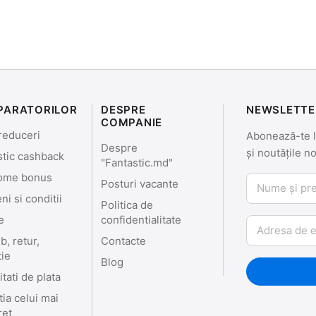
PARATORILOR
DESPRE
NEWSLETTE
COMPANIE
reduceri
Abonează-te la
Despre
și noutățile n
stic cashback
"Fantastic.md"
ome bonus
Nume și prenu
Posturi vacante
i si conditii
Politica de
e
confidentialitate
Email
, retur,
Contacte
tie
Blog
tati de plata
ia celui mai
ret