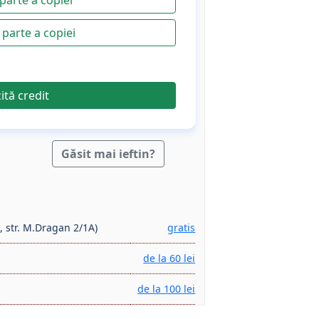
parte a copiei
cită credit
Găsit mai ieftin?
, str. M.Dragan 2/1A)
gratis
de la 60 lei
de la 100 lei