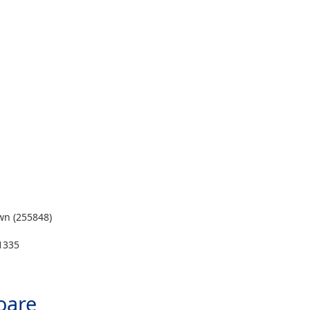
wn (255848)
1335
oare