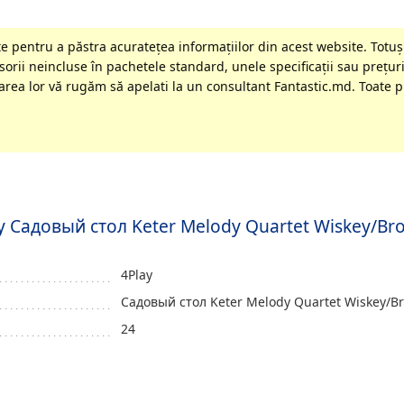
 pentru a păstra acurateţea informaţiilor din acest website. Totuși
orii neincluse în pachetele standard, unele specificaţii sau preţuri
rea lor vă rugăm să apelati la un consultant Fantastic.md. Toate pr
Play Садовый стол Keter Melody Quartet Wiskey/Br
4Play
Садовый стол Keter Melody Quartet Wiskey/B
24