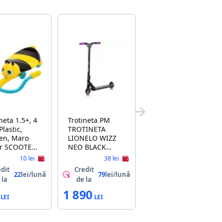
neta 1.5+, 4
Trotineta PM
TROTINETA
, Maro
LIONELO WIZZ
or SCOOTER
NEO BLACK
TI LIL' BUZZ
CARBON
10 lei
38 lei
UE 24L INTL
MULTICOLOR
dit
Credit
) 25073640
22
lei/lună
79
lei/lună
 la
de la
1 890