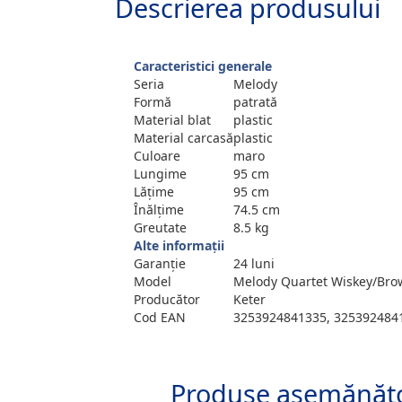
Descrierea produsului
Caracteristici generale
Seria
Melody
Formă
patrată
Material blat
plastic
Material carcasă
plastic
Culoare
maro
Lungime
95 cm
Lăţime
95 cm
Înălțime
74.5 cm
Greutate
8.5 kg
Alte informații
Garanție
24 luni
Model
Melody Quartet Wiskey/Bro
Producător
Keter
Cod EAN
3253924841335, 325392484
Produse asemănăt