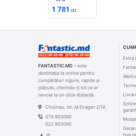
1 781
CUM
Extra 
FANTASTIC.MD
– este
Fanta
destinația ta online pentru
Wellc
cumpărături sigure, rapide și
Termen
plăcute, oferindu-ți tot ce ai
Livrar
nevoie la un click distanță.
Schimb
Chisinau, str. M.Dragan 2/1A
garan
079 903090
Modali
022 903090
Garant
bun p