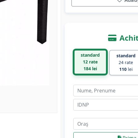
Adaug
Achit
standard
standard
12 rate
24 rate
184
lei
110
lei
Prima 