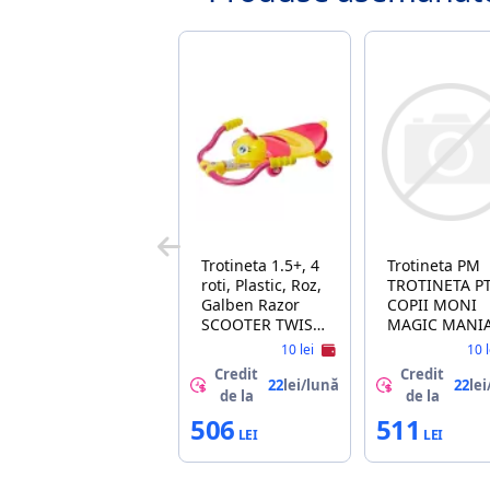
Trotineta 1.5+, 4
Trotineta PM
roti, Plastic, Roz,
TROTINETA P
Galben Razor
COPII MONI
SCOOTER TWISTI
MAGIC MANI
LADY BUZZ -
BLACK D001
10 lei
10 
MAGENTA 24L
Credit
Credit
INTL (MC2)
22
lei/lună
22
lei
de la
de la
25073661
506
511