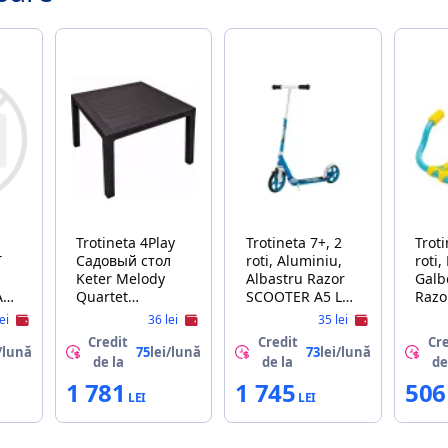
Trotineta 4Play
Trotineta 7+, 2
Troti
T
Садовый стол
roti, Aluminiu,
roti, Plastic,
Keter Melody
Albastru Razor
Galben
A
Quartet
SCOOTER A5 LUX
Raz
Wiskey/Brown
- BLUE 23L (MC3)
TWIS
lei
36 lei
35 lei
(255848)
13073042
- BL
Credit
Credit
Cre
(MC2
/lună
75
lei/lună
73
lei/lună
de la
de la
de
1 781
1 745
506