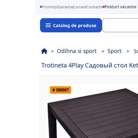
Promoții
Garanție
Livrare
Contacte
Posturi vacante
Catalog de produse
Cauta
Odihna si sport
Sport
S
Trotineta 4Play Садовый стол Ke
# 388907