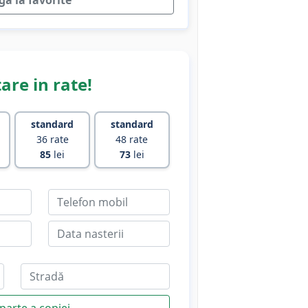
a la favorite
are in rate!
standard
standard
36 rate
48 rate
85
lei
73
lei
parte a copiei