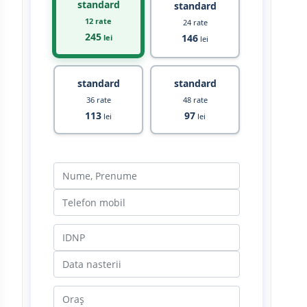
standard
standard
12 rate
24 rate
245
146
lei
lei
standard
standard
36 rate
48 rate
113
97
lei
lei