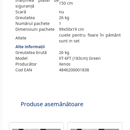
Inălțimea plasei de
150 cm
siguranță
Scară
nu
Greutatea
26 kg
Numărul pachete
1
Dimensiuni pachete
99x50x19 cm
cuiele pentru fixare în pământ
Altele
sunt in set
Alte informații
Greutatea brută
26 kg
Model
XT-6FT (183cm) Green
Producător
Xenos
Cod EAN
4846200001838
Produse asemănătoare