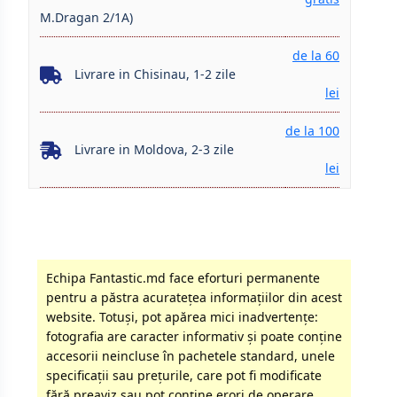
M.Dragan 2/1A)
de la 60
Livrare in Chisinau, 1-2 zile
lei
de la 100
Livrare in Moldova, 2-3 zile
lei
Echipa Fantastic.md face eforturi permanente
pentru a păstra acurateţea informaţiilor din acest
website. Totuși, pot apărea mici inadvertenţe:
fotografia are caracter informativ şi poate conţine
accesorii neincluse în pachetele standard, unele
specificaţii sau preţurile, care pot fi modificate
fără preaviz sau pot conţine erori de operare.