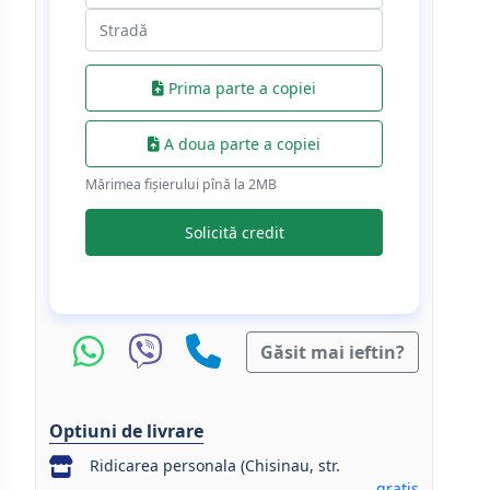
Prima parte a copiei
A doua parte a copiei
Mărimea fișierului pînă la 2МB
Solicită credit
Găsit mai ieftin?
Optiuni de livrare
Ridicarea personala (Chisinau, str.
gratis