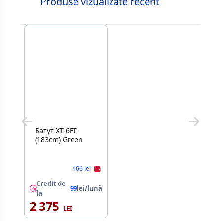
Produse vizualizate recent
Батут XT-6FT
(183cm) Green
166 lei
Credit de
99
lei/lună
la
2 375