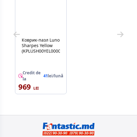
Коврик-пазл Luno
Sharpes Yellow
(KPLUSH00YEL0000)
Credit de
41
lei/lună
la
969