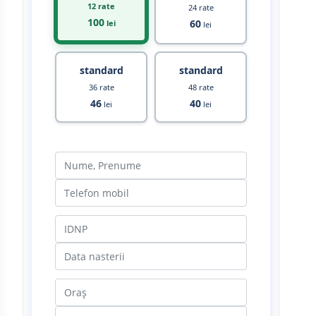
12 rate
24 rate
100
60
lei
lei
standard
standard
36 rate
48 rate
46
40
lei
lei