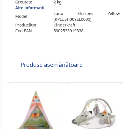
Greutate
2 kg
Alte informații
Luno Sharpes Yellow
Model
(KPLUSH00YEL0000)
Producător
Kinderkraft
Cod EAN
5902533919338
Produse asemănătoare