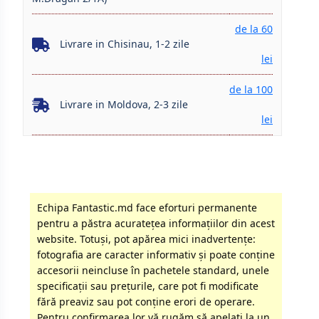
de la 60
Livrare in Chisinau, 1-2 zile
lei
de la 100
Livrare in Moldova, 2-3 zile
lei
Echipa Fantastic.md face eforturi permanente
pentru a păstra acurateţea informaţiilor din acest
website. Totuși, pot apărea mici inadvertenţe:
fotografia are caracter informativ şi poate conţine
accesorii neincluse în pachetele standard, unele
specificaţii sau preţurile, care pot fi modificate
fără preaviz sau pot conţine erori de operare.
Pentru confirmarea lor vă rugăm să apelati la un