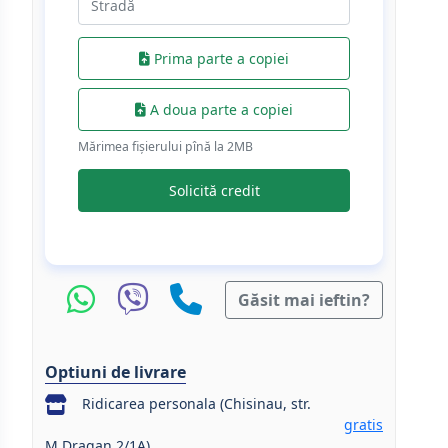
Prima parte a copiei
A doua parte a copiei
Mărimea fișierului pînă la 2МB
Solicită credit
Găsit mai ieftin?
Optiuni de livrare
Ridicarea personala (Chisinau, str.
gratis
M.Dragan 2/1A)