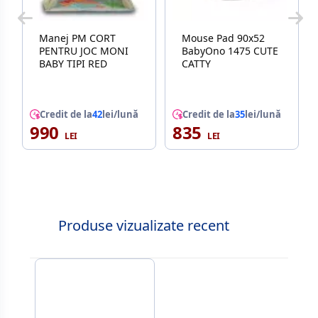
Manej PM CORT
Mouse Pad 90x52
PENTRU JOC MONI
BabyOno 1475 CUTE
BABY TIPI RED
CATTY
Credit de la
42
lei/lună
Credit de la
35
lei/lună
990
835
Produse vizualizate recent