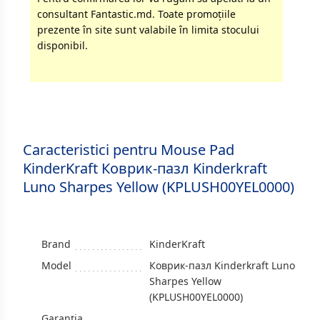
consultant Fantastic.md. Toate promoţiile
prezente în site sunt valabile în limita stocului
disponibil.
Caracteristici pentru Mouse Pad
KinderKraft Коврик-пазл Kinderkraft
Luno Sharpes Yellow (KPLUSH00YEL0000)
Brand
KinderKraft
Model
Коврик-пазл Kinderkraft Luno
Sharpes Yellow
(KPLUSH00YEL0000)
Garanția