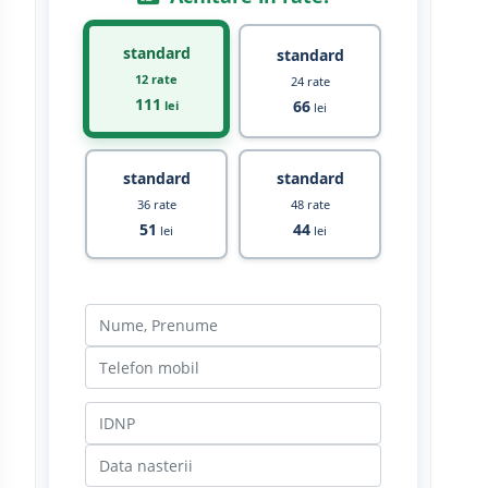
standard
standard
12 rate
24 rate
111
66
lei
lei
standard
standard
36 rate
48 rate
51
44
lei
lei