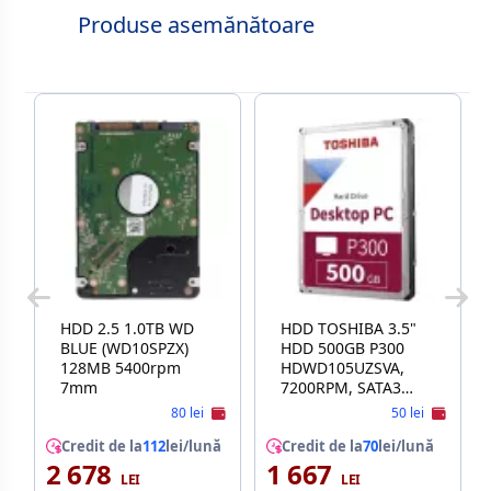
Produse asemănătoare
HDD 2.5 1.0TB WD
HDD TOSHIBA 3.5"
BLUE (WD10SPZX)
HDD 500GB P300
128MB 5400rpm
HDWD105UZSVA,
7mm
7200RPM, SATA3
6GB/S, 64MB (HARD
80 lei
50 lei
DISK INTERN HDD/
Credit de la
112
lei/lună
ВНУТРЕННИЙ
Credit de la
70
lei/lună
2 678
1 667
ЖЕСТКИЙ ДИСК
HDD)