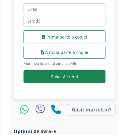
Prima parte a copiei
A doua parte a copiei
Mărimea fișierului pînă la 2МB
Solicită credit
Găsit mai ieftin?
Optiuni de livrare