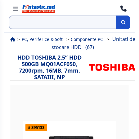
Cauta
Unitati de
PC, Periferice & Soft
Componente PC
stocare HDD
(67)
HDD TOSHIBA 2.5” HDD
500GB MQ01ACF050,
7200rpm, 16MB, 7mm,
SATAIII, NP
# 395133