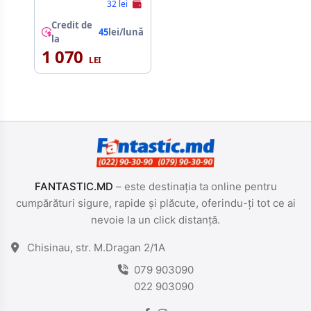
7mm, SATAIII, NP
32 lei
Credit de
45
lei/lună
la
1 070
FANTASTIC.MD
– este destinația ta online pentru
cumpărături sigure, rapide și plăcute, oferindu-ți tot ce ai
nevoie la un click distanță.
Chisinau, str. M.Dragan 2/1A
079 903090
022 903090