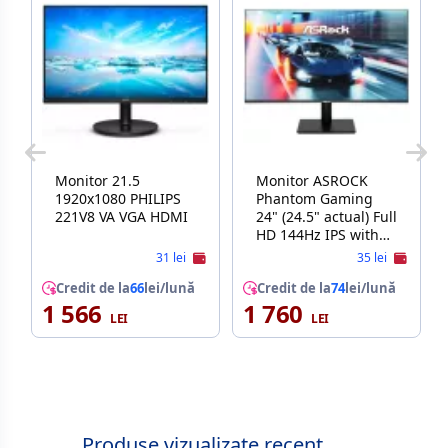
Monitor 21.5
Monitor ASROCK
1920x1080 PHILIPS
Phantom Gaming
221V8 VA VGA HDMI
24" (24.5" actual) Full
HD 144Hz IPS with
AMD FreeSync
31 lei
35 lei
(Adaptive Sync) 1ms
Credit de la
66
lei/lună
Computer Monitor
Credit de la
74
lei/lună
1 566
1 760
for both Work and
Gaming CL25FFB
CL25FFB
Produse vizualizate recent