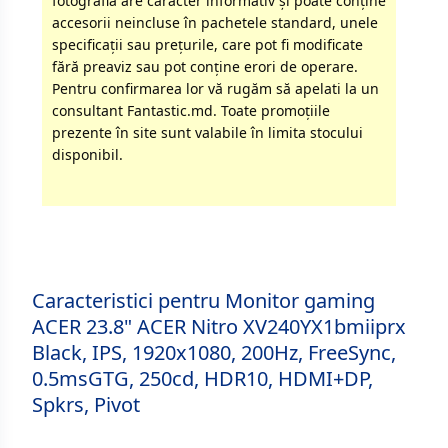
fotografia are caracter informativ şi poate conţine
accesorii neincluse în pachetele standard, unele
specificaţii sau preţurile, care pot fi modificate
fără preaviz sau pot conţine erori de operare.
Pentru confirmarea lor vă rugăm să apelati la un
consultant Fantastic.md. Toate promoţiile
prezente în site sunt valabile în limita stocului
disponibil.
Caracteristici pentru Monitor gaming
ACER 23.8" ACER Nitro XV240YX1bmiiprx
Black, IPS, 1920x1080, 200Hz, FreeSync,
0.5msGTG, 250cd, HDR10, HDMI+DP,
Spkrs, Pivot