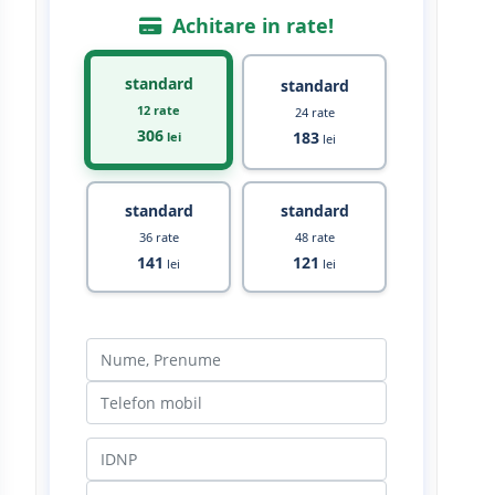
Achitare in rate!
standard
standard
12 rate
24 rate
306
183
lei
lei
standard
standard
36 rate
48 rate
141
121
lei
lei