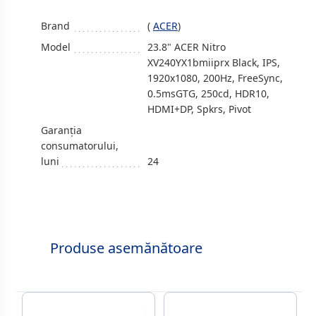
Brand
(
ACER
)
Model
23.8" ACER Nitro
XV240YX1bmiiprx Black, IPS,
1920x1080, 200Hz, FreeSync,
0.5msGTG, 250cd, HDR10,
HDMI+DP, Spkrs, Pivot
Garanția
consumatorului,
luni
24
Produse asemănătoare