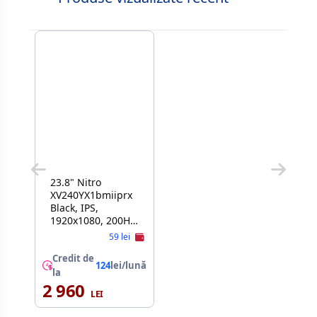
23.8" Nitro
XV240YX1bmiiprx
Black, IPS,
1920x1080, 200Hz,
FreeSync,
59 lei
0.5msGTG, 250cd,
HDR10, HDMI+DP,
Credit de
124
lei/lună
Spkrs, Pivot
la
2 960