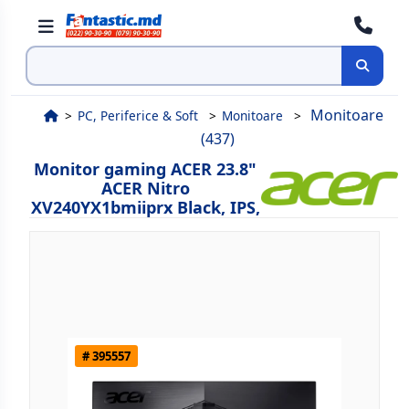
Cauta
Monitoare
PC, Periferice & Soft
Monitoare
(437)
Monitor gaming ACER 23.8"
ACER Nitro
XV240YX1bmiiprx Black, IPS,
# 395557