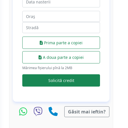
Prima parte a copiei
A doua parte a copiei
Mărimea fișierului pînă la 2МB
Solicită credit
Găsit mai ieftin?