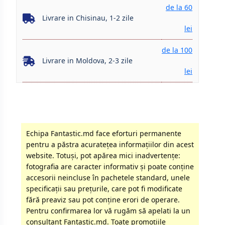
de la 60
Livrare in Chisinau, 1-2 zile
lei
de la 100
Livrare in Moldova, 2-3 zile
lei
Echipa Fantastic.md face eforturi permanente
pentru a păstra acurateţea informaţiilor din acest
website. Totuși, pot apărea mici inadvertenţe:
fotografia are caracter informativ şi poate conţine
accesorii neincluse în pachetele standard, unele
specificaţii sau preţurile, care pot fi modificate
fără preaviz sau pot conţine erori de operare.
Pentru confirmarea lor vă rugăm să apelati la un
consultant Fantastic.md. Toate promoţiile