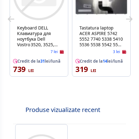
Keyboard DELL
Tastatura laptop
Клавиатура для
ACER ASPIRE 5742
ноутбука Dell
5552 7740 5338 5410
Vostro 3520, 3525,
5536 5538 5542 5551
3530, 3535, 3510,
5250 5251 5252 5253
7 lei
3 lei
3515
5349 5738 5739 5740
Credit de la
31
lei/lună
5741 5745 5750 5810
Credit de la
14
lei/lună
739
319
7540 7738 7735 7
Produse vizualizate recent