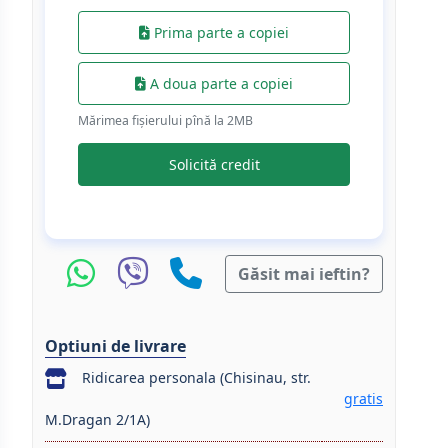
Prima parte a copiei
A doua parte a copiei
Mărimea fișierului pînă la 2МB
Solicită credit
Găsit mai ieftin?
Optiuni de livrare
Ridicarea personala (Chisinau, str.
gratis
M.Dragan 2/1A)