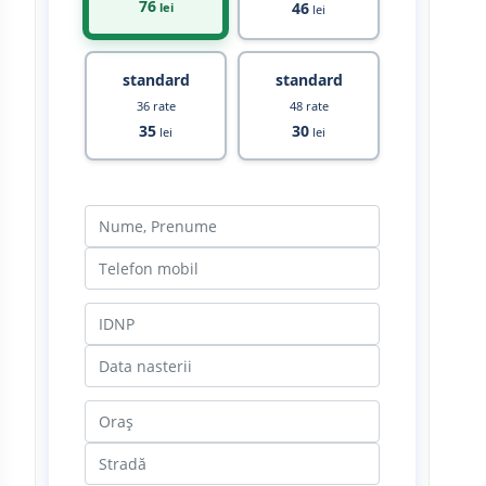
76
46
lei
lei
standard
standard
36 rate
48 rate
35
30
lei
lei