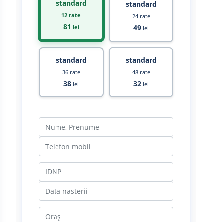
standard
standard
12 rate
24 rate
81
49
lei
lei
standard
standard
36 rate
48 rate
38
32
lei
lei