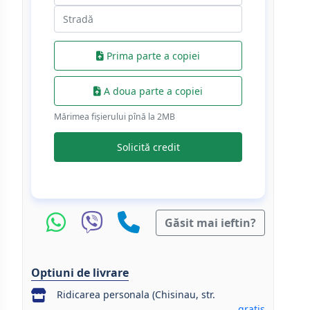
Prima parte a copiei
A doua parte a copiei
Mărimea fișierului pînă la 2МB
Solicită credit
Găsit mai ieftin?
Optiuni de livrare
Ridicarea personala (Chisinau, str.
gratis